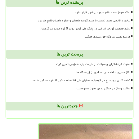
پربیننده ترین ها
تنگه هرمز تحت نظام عبور بی ضرر قرار دارد
برخورد قانونی محیط زیست با صید کوسه ماهیان و سفره ماهیان خلیج فارس
رشد جمعیت گورخر ایرانی در پارک ملی کویر تولد 5 کره جدید در گرمسار
هزینه نصب نیروگاه خورشیدی خانگی
پربحث ترین ها
امنیت گردشگران و صیانت از طبیعت باید همزمان تامین گردد
آغاز مدیریت آفات در تعدادی از زیستگاه ها
کشف 2 تن چوب تاغ در کوهپایه اصفهان طی 24 ساعت اخیر 8 نفر دستگیر شدند
ساخت وساز در جنگل بدون مجوز ممنوعست
جدیدترین ها