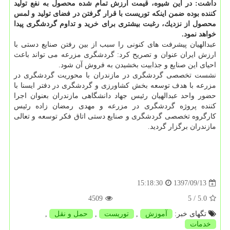
داشت: در این شیوه، قیمت ارزش تمام شده محصول به نفع تولید
كننده بوده ضمن اینكه توریست با قرار گرفتن در فضای تولید و لمس
محصول از نزدیك، رغبت بیشتری برای خرید و تداوم گردشگری پیدا
خواهد نمود.
عبدالهیان پیشرفت های كنونی را سبب از بین رفتن صنایع دستی با
ارزش ایران عنوان و تصریح كرد: گردشگری مزرعه می تواند باعث
احیای این صنایع و جذابیت بخشیدن به فروش آن شود.
نشست تخصصی گردشگری در مازندران با محوریت گردشگری در
مزرعه با هدف توسعه بخش كشاورزی و گردشگری در دفتر ایسنا با
حضور واحد عبدالهیان رئیس جهاد دانشگاهی مازندران بعنوان اجرا
كننده پروژه گردشگری در مزرعه و مهدی رمضان زاده رئیس
كارگروه تخصصی گردشگری و صنایع دستی اتاق فكر توسعه و تعالی
مازندران برگزار گردید.
1397/09/13
15:18:30
4509
/ 5
5.0
تگهای خبر:
آموزش
,
توریست
,
حمل و نقل
,
خدمات