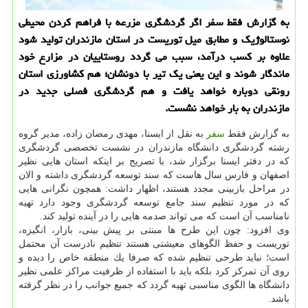
به گزارش فقط سفر اگر گردشگری مزرعه با فراهم كردن محیطی
نوستالوژیك و مطابق میل توریست در استان مازندران تولید شود
علاوه بر كسب درآمد، سبب می گردد روستاییان در مزارع خود
ماندگار شوند و این یعنی یك تیر با دونشان؛ هم كشاورزی استان
رونقی دوباره خواهد یافت و هم گردشگری فصلی جدید در
مازندران به بار خواهد نشست.
به گزارش فقط
سفر
به نقل از ایسنا، مهدی رمضان زاده، مدیر گروه
رشته گردشگری دانشگاه مازندران در نشست تخصصی گردشگری
كه در دفتر ایسنا برگزار شد، با تصریح بر اینكه استان هایی نظیر
اصفهان و فارس سال هاست كه سند توسعه گردشگری داشته و الان
در مراحل بازبینی مجدد هستند، اظهار داشت: همچون نگرانی هایی
كه در مورد تنظیم سند جامع توسعه گردشگری وجود دارد تهیه
نامناسب آن است كه می تواند صدمه هایی را در آینده تولید كند.
وی افزود: چون این طرح ها مبنتی بر پیش بینی، بازار، انگیزه،
توریست و حفظ الگوهای معیشتی هستند تنظیم نادرست آن محتمل
است؛ نباید طرحی تنظیم شده كه صرفا یك منطقه خاص را دیده و
روی آن تمركز كرد بلكه باید با استفاده از ظرفیت مراكز علمی نظیر
دانشگاه ها الگوی مناسبی تهیه گردد كه جمیع جوانب را در نظر گرفته
باشد.