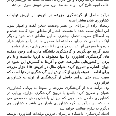
حالت انبوه خارج كرده و به مقاصد مورد نظر خویش سوق می دهد.
درآمد حاصل از گردشگری مزرعه در اتریش از ارزش تولیدات
كشاورزی شان بیشتر است
رمضان زاده از مزایای این تغییر وضعیت سخن گفت و اظهار نمود:
این اتفاق سبب شده تا نخست، فشار از مناطق انبوه كاسته شده و
به اصطلاح ضریب تحمل بیشتری به این مناطق داده شود و دیگر
اینكه مناطقی كه جذابیت داشته اما مغفول ماندند را در فرآیند قرار
داده و با معرفی آنها عدالت درآمدی را تا حدود زیادی برقرار نماییم.
مدیر گروه جهانگردی و گردشگری دانشگاه مازندران، وجود دهكده
های گردشگری كشاورزی را تنها معطوف به اروپا ندانست و با نام
بردن از كشورهایی نظیر هند، چین و آفریقا به گسترش این شیوه در
جهان، اشاره و تصریح كرد: بعنوان مثال در اتریش 110 هزار مزرعه
برای اقامت، نمونه بارزی از گسترش این گردشگری در دنیا است كه
سبب شده حتی درآمد حاصل از گردشگری از تولیدات كشاورزی
فراتر رود.
وی درآمد عاید از گردشگری مزرعه را منوط به پویایی كشاورزی
عنوان و تصریح كرد: بالطبع با ترویج گردشگری مزارع، پویایی در
كشاورزی حاصل شده چون كه میزبان یا همان بخش خصوصی می
داند كه این درآمد در گرو كشاورزی پایدار می باشد و كشاورز هم
دلگرم به تداوم فعالیت خواهد شد.
استاد گردشگری دانشگاه مازندران، فروش تولیدات كشاورزی توسط