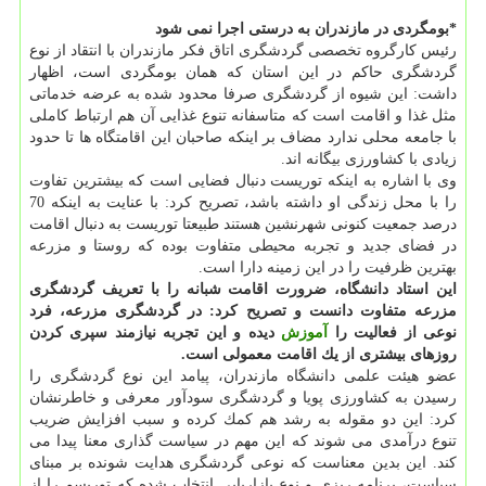
*بومگردی در مازندران به درستی اجرا نمی شود
رئیس كارگروه تخصصی گردشگری اتاق فكر مازندران با انتقاد از نوع
گردشگری حاكم در این استان كه همان بومگردی است، اظهار
داشت: این شیوه از گردشگری صرفا محدود شده به عرضه خدماتی
مثل غذا و اقامت است كه متاسفانه تنوع غذایی آن هم ارتباط كاملی
با جامعه محلی ندارد مضاف بر اینكه صاحبان این اقامتگاه ها تا حدود
زیادی با كشاورزی بیگانه اند.
وی با اشاره به اینكه توریست دنبال فضایی است كه بیشترین تفاوت
را با محل زندگی او داشته باشد، تصریح كرد: با عنایت به اینكه 70
درصد جمعیت كنونی شهرنشین هستند طبیعتا توریست به دنبال اقامت
در فضای جدید و تجربه محیطی متفاوت بوده كه روستا و مزرعه
بهترین ظرفیت را در این زمینه دارا است.
این استاد دانشگاه، ضرورت اقامت شبانه را با تعریف گردشگری
مزرعه متفاوت دانست و تصریح كرد: در گردشگری مزرعه، فرد
نوعی از فعالیت را
آموزش
دیده و این تجربه نیازمند سپری كردن
روزهای بیشتری از یك اقامت معمولی است.
عضو هیئت علمی دانشگاه مازندران، پیامد این نوع گردشگری را
رسیدن به كشاورزی پویا و گردشگری سودآور معرفی و خاطرنشان
كرد: این دو مقوله به رشد هم كمك كرده و سبب افزایش ضریب
تنوع درآمدی می شوند كه این مهم در سیاست گذاری معنا پیدا می
كند. این بدین معناست كه نوعی گردشگری هدایت شونده بر مبنای
سیاست، برنامه ریزی و نوع بازاریابی انتخاب شده كه توریسم را از