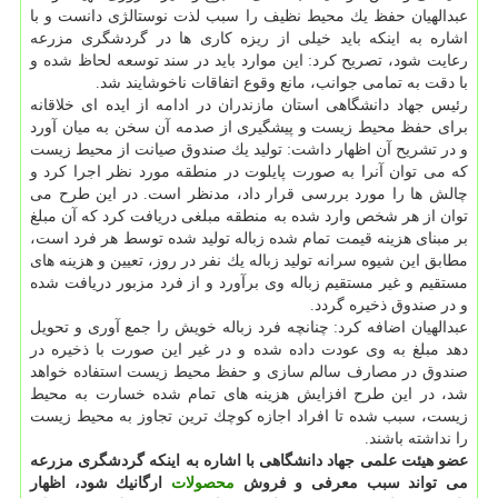
عبدالهیان حفظ یك محیط نظیف را سبب لذت نوستالژی دانست و با
اشاره به اینكه باید خیلی از ریزه كاری ها در گردشگری مزرعه
رعایت شود، تصریح كرد: این موارد باید در سند توسعه لحاظ شده و
با دقت به تمامی جوانب، مانع وقوع اتفاقات ناخوشایند شد.
رئیس جهاد دانشگاهی استان مازندران در ادامه از ایده ای خلاقانه
برای حفظ محیط زیست و پیشگیری از صدمه آن سخن به میان آورد
و در تشریح آن اظهار داشت: تولید یك صندوق صیانت از محیط زیست
كه می توان آنرا به صورت پایلوت در منطقه مورد نظر اجرا كرد و
چالش ها را مورد بررسی قرار داد، مدنظر است. در این طرح می
توان از هر شخص وارد شده به منطقه مبلغی دریافت كرد كه آن مبلغ
بر مبنای هزینه قیمت تمام شده زباله تولید شده توسط هر فرد است،
مطابق این شیوه سرانه تولید زباله یك نفر در روز، تعیین و هزینه های
مستقیم و غیر مستقیم زباله وی برآورد و از فرد مزبور دریافت شده
و در صندوق ذخیره گردد.
عبدالهیان اضافه كرد: چنانچه فرد زباله خویش را جمع آوری و تحویل
دهد مبلغ به وی عودت داده شده و در غیر این صورت با ذخیره در
صندوق در مصارف سالم سازی و حفظ محیط زیست استفاده خواهد
شد، در این طرح افزایش هزینه های تمام شده خسارت به محیط
زیست، سبب شده تا افراد اجازه كوچك ترین تجاوز به محیط زیست
را نداشته باشند.
عضو هیئت علمی جهاد دانشگاهی با اشاره به اینكه گردشگری مزرعه
می تواند سبب معرفی و فروش
محصولات
ارگانیك شود، اظهار