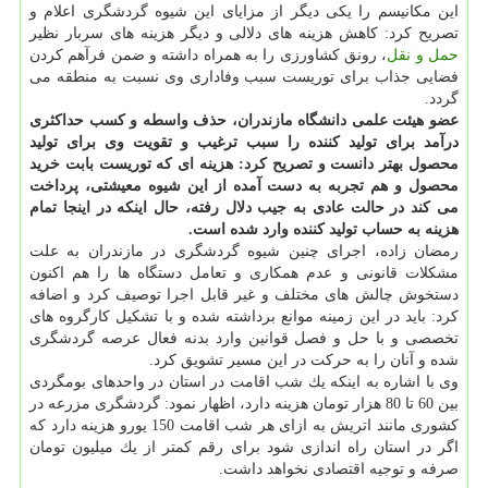
این مكانیسم را یكی دیگر از مزایای این شیوه گردشگری اعلام و
تصریح كرد: كاهش هزینه های دلالی و دیگر هزینه های سربار نظیر
حمل و نقل
، رونق كشاورزی را به همراه داشته و ضمن فرآهم كردن
فضایی جذاب برای توریست سبب وفاداری وی نسبت به منطقه می
گردد.
عضو هیئت علمی دانشگاه مازندران، حذف واسطه و كسب حداكثری
درآمد برای تولید كننده را سبب ترغیب و تقویت وی برای تولید
محصول بهتر دانست و تصریح كرد: هزینه ای كه توریست بابت خرید
محصول و هم تجربه به دست آمده از این شیوه معیشتی، پرداخت
می كند در حالت عادی به جیب دلال رفته، حال اینكه در اینجا تمام
هزینه به حساب تولید كننده وارد شده است.
رمضان زاده، اجرای چنین شیوه گردشگری در مازندران به علت
مشكلات قانونی و عدم همكاری و تعامل دستگاه ها را هم اكنون
دستخوش چالش های مختلف و غیر قابل اجرا توصیف كرد و اضافه
كرد: باید در این زمینه موانع برداشته شده و با تشكیل كارگروه های
تخصصی و با حل و فصل قوانین وارد بدنه فعال عرصه گردشگری
شده و آنان را به حركت در این مسیر تشویق كرد.
وی با اشاره به اینكه یك شب اقامت در استان در واحدهای بومگردی
بین 60 تا 80 هزار تومان هزینه دارد، اظهار نمود: گردشگری مزرعه در
كشوری مانند اتریش به ازای هر شب اقامت 150 یورو هزینه دارد كه
اگر در استان راه اندازی شود برای رقم كمتر از یك میلیون تومان
صرفه و توجیه اقتصادی نخواهد داشت.