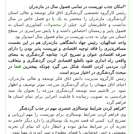
*امكان جذب توریست در تمامی فصول سال در مازندران
رئیس كارگروه تخصصی گردشگری اتاق فكر توسعه و تعالی استان
گردشگری، مازندران را منحصر به یك یا دو فصل خاص در سال
ندانست و خاطرنشان كرد: خیلی از
محصولات
كشاورزی استان به
فصول پاییز و زمستان اختصاص داشته و با پایش سراسری در سطح
استان می توان به جذب توریست در تمام فصول سال امیدوار بود.
واحد عبدالهیان، رئیس جهاد دانشگاهی مازندران هم در این نشست
مسافرپذیری را فاقد توجیه اقتصادی و توریست پذیر بودن را دارای
صرفه اقتصادی عنوان و تصریح كرد: چنانچه گردشگری به معنای
واقعی راه اندازی شود بالطبع اقتصادی كردن گردشگری و متعاقب
آن، مردمی كردن اقتصاد شكل می گیرد چونكه بیشترین
فضا
در
مبحث گردشگری در اختیار مردم است.
رئیس كارگروه مدیریت دانش اتاق فكر توسعه و تعالی مازندران،
احیای اتاق میهمان را برای گردشگری مزرعه، موثر توصیف و اظهار
نمود: در تلاشیم سند توسعه گردشگری مزرعه را بعنوان یك سند
فرادستی به تصویب رسانده تا قابلیت اجرایی برای تمام استان ها
فراهم گردد.
*فراهم كردن شرایط نوستالژی عنصری مهم در جذب گردشگر
وی فراهم كردن شرایط نوستالژی برای توریست را مهم ارزیابی و
تصریح كرد: كسی كه قصد تجربه یك نوستالژی را دارد دیگر حاضر به
تجربه آن در شرایط سابق نبوده و انتظار دارد كه تمام آن تجربه
معیشتی و حس خوشایند، با فضای مطبوع و تمیز امروزی مهیا شود.