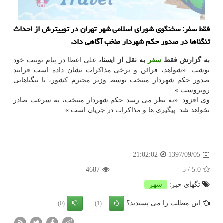
فقط سفر: سخنگوی شورای اسلامی شهر تهران در توییترش از احداث
تنگناها در صدور حكم شهردار منخب آگاهی داد.
به گزارش فقط
سفر
به نقل از ایسنا،
علی اعطا در پیام توییت خود
نوشت: «شواهد، قرائن و برخی مذاكرات نشان داده است فرایند
صدور حكم شهردار منتخب توسط وزیر محترم كشور، با تنگناهایی
روبروست.»
وی افزود: «به نظر می رسد حكم شهردار منتخب، به سرعت صادر
نخواهد شد. پیگیری ها و مذاكرات در جریان است.»
1397/09/05
21:02:02
4687
/ 5
5.0
تگهای خبر:
شهر
این مطلب را می پسندید؟
(0)
(1)