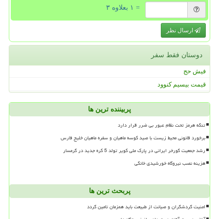
= ۱ بعلاوه ۳
ارسال نظر
دوستان فقط سفر
فیش حج
قیمت بیسیم کنوود
پربیننده ترین ها
تنگه هرمز تحت نظام عبور بی ضرر قرار دارد
برخورد قانونی محیط زیست با صید کوسه ماهیان و سفره ماهیان خلیج فارس
رشد جمعیت گورخر ایرانی در پارک ملی کویر تولد 5 کره جدید در گرمسار
هزینه نصب نیروگاه خورشیدی خانگی
پربحث ترین ها
امنیت گردشگران و صیانت از طبیعت باید همزمان تامین گردد