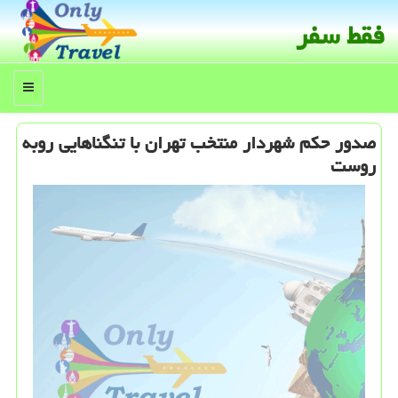
فقط سفر
منو
صدور حكم شهردار منتخب تهران با تنگناهایی روبه
روست