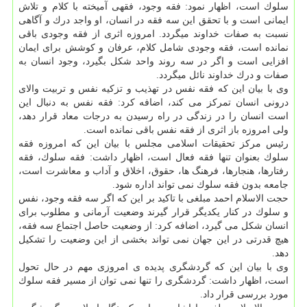
سلوك است، اظهار نمود: فقه وجود، فقهی آمیخته با كلام و تلاش
ایمانی است و با تحقق این سه فقه در انسان، او واجد درك و آگاهی
نسبت به صفات خداوند میگردد. امروزه اثری از فقه وجودی باقی
نمانده است، فقه وجودی شامل كلام، عرفان و كوشش برای ایمان
افزایی است و اگر در سه روند واحد شكل بگیرد، وجود انسان به
صفات و درك خداوند نائل میگردد.
وی با بیان این كه فقه نفس در تهذیب و تزكیه نفس و تربیت والای
درونی انسان تمركز می كند، اضافه كرد: فقه نفس به دنبال این
است انسان را در زندگی در راه رسیدن به درجات معاد قرار دهد،
ولی امروزه باز اثری از فقه نفس باقی نمانده است.
رئیس مركز تحقیقات اسلامی مجلس با بیان این كه امروزه فقه
سلوك بعنوان تنها فقه فعال است، اظهار داشت: فقه سلوك، فقه
رفتارها، هنجارها، فرهنگ ها، حقوق، اخلاق و آداب و معاشرت است،
جامعه بدون فقه سلوك نمی تواند اداره شود.
حجت الاسلام احمد مبلغی با تاكید بر این كه اگر سه فقه وجود، نفس
و سلوك در كنار یكدیگر قرار گیرند وضعیت آرمانی و مطلوب برای
انسان شكل می گیرد، اضافه كرد: از وضعیت حاصل اجتماع سه فقه،
هیچ قدرتی در این جهان نمی تواند بخشی از این وضعیت را تشكیل
دهد.
وی با بیان این كه گردشگری پدیده ی امروزی مهم در حال تحول
است، اظهار داشت: گردشگری را تنها نمی توان از مسیر فقه سلوك
مورد بررسی قرار داد.