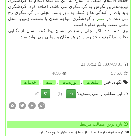
حجت الاسلام مبلغی با اشاره به این كه نگاه اسلام به گردشگری
نیرومندترین نگرش به گردشگری می باشد، اضافه كرد: گردشگری
باید پاك از آلودگی ها و فساد به دور باشد، تجلی در گردشگری رخ
می دهد، در
سفر
و گردشگری مواجه شدن با وسعت زمین، محل
تجلی صفت واسع خداوند است.
وی ادامه داد: اگر تجلی واسع در انسان پیدا كند، انسان از تگنایی
نجات پیدا كرده و خداوند را در هر مكان و زمانی می تواند ببیند.
1397/09/01
21:03:52
4095
/ 5
5.0
تگهای خبر:
تبلیغات
,
توریست
,
ثبت
,
خدمات
این مطلب را می پسندید؟
(0)
(1)
تازه ترین مطالب مرتبط
کارگروه پیشرفت فرهنگ صیانت از محیط زیست اصفهان شروع به کار کرد