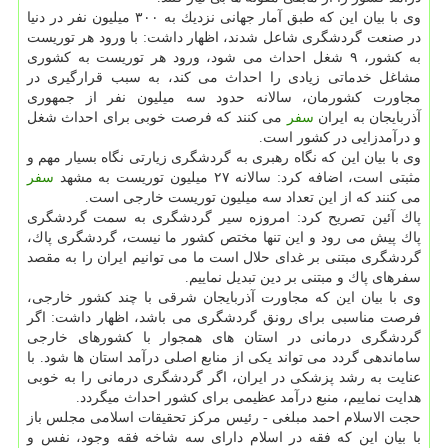
وی با بیان این كه طبق آمار جهانی نزدیك به ۳۰۰ میلیون نفر در دنیا
در صنعت گردشگری شاعل شدند، اظهار داشت: با ورود هر توریست
به كشور، ۹ شغل احداث می شود، ورود هر توریست به كشوری
مشاغل خدماتی زیادی را احداث می كند، به سبب قرارگیری در
مجاورت كشورمان، سالانه حدود سه میلیون نفر از جمهوری
آذربایجان به ایران
سفر
می كنند كه فرصت خوبی برای احداث شغل
و درآمدزایی در كشور است.
وی با بیان این كه نگاه رهبری به گردشگری زیارتی نگاه بسیار مهم و
مثبتی است، اضافه كرد: سالانه ۲۷ میلیون توریست به مشهد
سفر
می كنند كه از این تعداد سه میلیون توریست خارجی است.
پاك آئین تصریح كرد: امروزه سیر گردشگری به سمت گردشگری
پاك پیش می رود و این تنها مختص كشور ما نیست، گردشگری پاك،
گردشگری مبتنی بر غدای حلال است ما می توانیم ایران را به مقصد
سفرهای پاك و مبتنی بر دین تبدیل نماییم.
وی با بیان این كه مجاورت آذربایجان شرقی با چند كشور خارجی،
فرصت مناسبی برای رونق گردشگری می باشد، اظهار داشت: اگر
گردشگری درمانی در استان های همجوار با كشورهای خارجی
ساماندهی گردد می تواند یكی از منابع اصلی درآمد استان ها شود. با
عنایت به رشد پزشكی در ایران، اگر گردشگری درمانی را به خوبی
هدایت نماییم، منبع درآمد عظیمی برای كشور احداث میگردد.
حجت الاسلام احمد مبلغی - رئیس مركز تحقیقات اسلامی مجلس باز
با بیان این كه فقه در اسلام دارای سه شاخه فقه وجود، نفس و