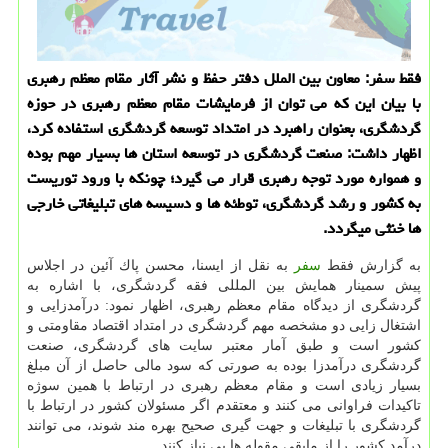
فقط سفر: معاون بین الملل دفتر حفظ و نشر آثار مقام معظم رهبری
با بیان این كه می توان از فرمایشات مقام معظم رهبری در حوزه
گردشگری، بعنوان راهبرد در امتداد توسعه گردشگری استفاده كرد،
اظهار داشت: صنعت گردشگری در توسعه استان ها بسیار مهم بوده
و همواره مورد توجه رهبری قرار می گیرد؛ چونكه با ورود توریست
به كشور و رشد گردشگری، توطئه ها و دسیسه های تبلیغاتی خارجی
ها خنثی میگردد.
به گزارش فقط
سفر
به نقل از ایسنا، محسن پاك آئین در اجلاس
پیش سمینار همایش بین المللی فقه گردشگری، با اشاره به
گردشگری از دیدگاه مقام معظم رهبری، اظهار نمود: درآمدزایی و
اشتغال زایی دو مشخصه مهم گردشگری در امتداد اقتصاد مقاومتی و
كشور است و طبق آمار معتبر سایت های گردشگری، صنعت
گردشگری درآمدزا بوده به صورتی كه سود مالی حاصل از آن مبلغ
بسیار زیادی است و مقام معظم رهبری در ارتباط با همین سوژه
تاكیدات فراوانی می كنند و معتقدم اگر مسئولان كشور در ارتباط با
گردشگری با تبلیغات و جهت گیری صحیح بهره مند شوند، می توانند
درآمد كشور را از مابقی مقوله ها بی نیاز كنند.