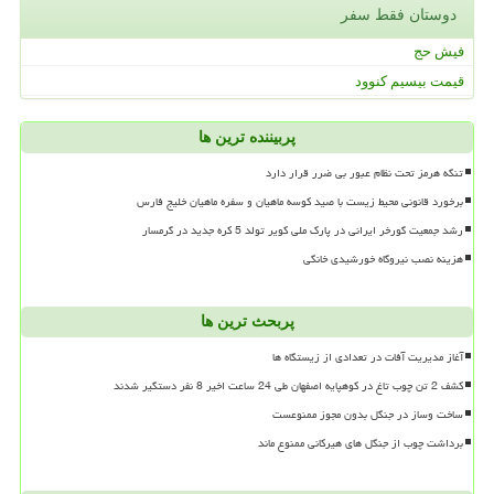
دوستان فقط سفر
فیش حج
قیمت بیسیم کنوود
پربیننده ترین ها
تنگه هرمز تحت نظام عبور بی ضرر قرار دارد
برخورد قانونی محیط زیست با صید کوسه ماهیان و سفره ماهیان خلیج فارس
رشد جمعیت گورخر ایرانی در پارک ملی کویر تولد 5 کره جدید در گرمسار
هزینه نصب نیروگاه خورشیدی خانگی
پربحث ترین ها
آغاز مدیریت آفات در تعدادی از زیستگاه ها
کشف 2 تن چوب تاغ در کوهپایه اصفهان طی 24 ساعت اخیر 8 نفر دستگیر شدند
ساخت وساز در جنگل بدون مجوز ممنوعست
برداشت چوب از جنگل های هیرکانی ممنوع ماند