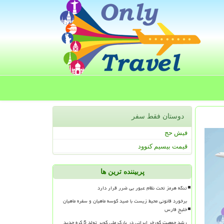
دوستان فقط سفر
فیش حج
قیمت بیسیم کنوود
پربیننده ترین ها
تنگه هرمز تحت نظام عبور بی ضرر قرار دارد
برخورد قانونی محیط زیست با صید کوسه ماهیان و سفره ماهیان
خلیج فارس
رشد جمعیت گورخر ایرانی در پارک ملی کویر تولد 5 کره جدید