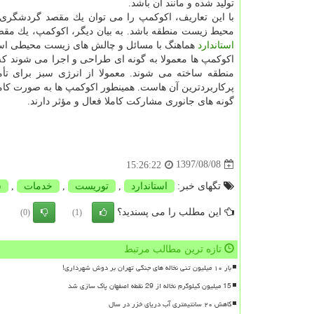
تولید شده و مانند آن باشد.
با این تعاریف، اكوكمپ را می توان یك مقصد گردشگری
محیط زیست منطقه باشد. به بیان دیگر، اكوكمپ، یك مقص
استاندارد
هماهنگ با مسائل و چالش های زیست محیطی ا
اكوكمپ ها معمولا به گونه ای طراحی و اجرا می شوند كه م
منطقه ساخته می شوند. معمولا از انرژی سبز برای تأمی
پركاربردترین آن هاست. همینطور اكوكمپ ها به صورت كا
گونه های جانوری مشاركت كاملا فعال و مؤثر دارند.
1397/08/08
15:26:22
تگهای خبر:
استاندارد
,
توریست
,
خدمات
,
س
این مطلب را می پسندید؟
(0)
(1)
تازه ترین مطالب مرتبط
بار ۱۰ میلیون تنی نخاله های جنگی تهران بر دوش شهرداری!
15 میلیون کیلوگرم نخاله از 29 نقطه اصفهان پاک سازی شد
کاهش ۲۰ سانتیمتری آب دریای خزر در سال