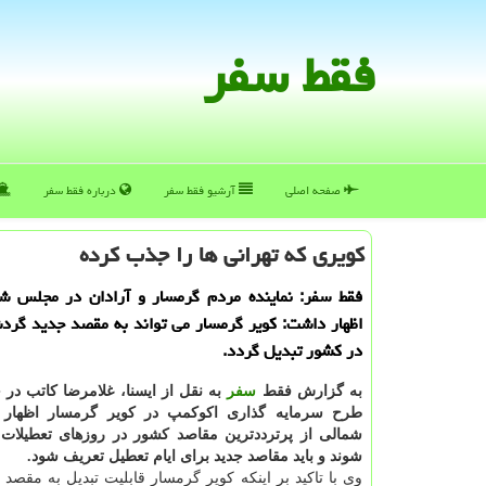
فقط سفر
صفحه اصلی
آرشیو فقط سفر
درباره فقط سفر
كویری كه تهرانی ها را جذب كرده
فقط سفر: نماینده مردم گرمسار و آرادان در مجلس شو
اظهار داشت: كویر گرمسار می تواند به مقصد جدید گرد
در كشور تبدیل گردد.
به گزارش فقط
سفر
به نقل از ایسنا، غلامرضا كاتب د
طرح سرمایه گذاری اكوكمپ در كویر گرمسار اظهار ن
شمالی از پرترددترین مقاصد كشور در روزهای تعطیل
شوند و باید مقاصد جدید برای ایام تعطیل تعریف شود.
وی با تاكید بر اینكه كویر گرمسار قابلیت تبدیل به مقصد