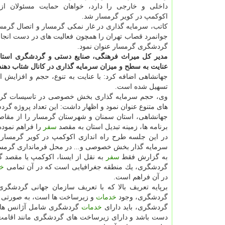
داخلی و خارجی را دارد، خواهان حمایت مسئولان از
اكوكمپ در كویر گرمسار شد.
كاتب، سرمایه گذاری در غار نمكی گرمسار و اتصال گرمسا
جوانمرد قصاب تهران را همچون فعالیت های در دست انجا
گردشگری گرمسار عنوان نمود.
مدیر كل میراث فرهنگی، صنایع دستی و گردشگری استان
عنایت به سطح و میزان سرمایه گذاری در كانال شتاب دهند
جهانشاهی اضافه كرد: با عنایت به تنوع، حجم و افزایش 
تسهیل شده است.
های متنوع عنوان نمود و اظهار داشت: این تعداد پروژه گ
جهانشاهی، استان سمنان و شهرستان گرمسار را از مقاص
برنامه ها، زمینه تبدیل استان به مقصد
سفر
را فراهم نمود
در این جلسه طرح راه اندازی اكوكمپ در كویر گرمسار 
سرمایه گذار بخش خصوصی و... در محل فرمانداری گرمسا
به گزارش فقط
سفر
به نقل از ایسنا، اكوكمپ یا مقصد
گردشگری، یك منطقه جغرافیایی است كه در آن تمامی
خد
در آن فراهم است.
برپایه تعریف بالا كه با تعریف سازمان جهانی گردشگری
گردشگری، وجود
خدمات
و زیرساخت ها است، به صورتی كه 
گردشگری، باید دارای
خدمات
گردشگری شامل آژانس های گ
دست باشد و دارای زیرساخت های گردشگری مانند اقامت گا