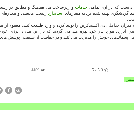
 دانست كه در آن، تمامی
خدمات
و زیرساخت ها، هماهنگ و مطابق بر زیست
د گردشگری بهینه شده برپایه معیارهای
استاندارد
زیست محیطی و معیارهای م
ست.
یزان حداقلی دی اكسیدكربن را تولید كرده و وارد طبیعت كنند. معمولا از مو
ن انرژی مورد نیاز خود بهره مند می گردند كه در این میان، انرژی خور
مل پسماندهای خویش را مدیریت می كنند و در حفاظت از طبیعت، پوشش های 
4469
/ 5
5.0
فر