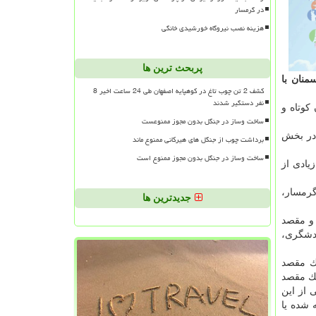
در گرمسار
هزینه نصب نیروگاه خورشیدی خانگی
پربحث ترین ها
نان با
کشف 2 تن چوب تاغ در کوهپایه اصفهان طی 24 ساعت اخیر 8
نفر دستگیر شدند
كوتاه و
ساخت وساز در جنگل بدون مجوز ممنوعست
 از 6000 میلیارد ریال و شامل ۲۲ پروژه مهم در بخش
برداشت چوب از جنگل های هیرکانی ممنوع ماند
ساخت وساز در جنگل بدون مجوز ممنوع است
ادی از
گرمسار،
جدیدترین ها
 و مقصد
ردشگری،
یك مقصد
یك مقصد
 از این
 شده یا