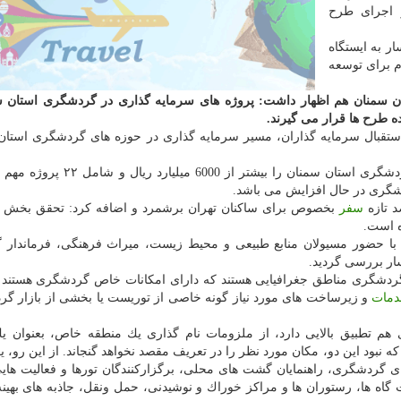
 اجرای طرح
ر به ایستگاه
م برای توسعه
 سمنان هم اظهار داشت: پروژه های سرمایه گذاری در گردشگری استان سم
ه طرح ها قرار می گیرند.
استقبال سرمایه گذاران، مسیر سرمایه گذاری در حوزه های گردشگری استان 
وی، حجم سرمایه گذاری بخش خصوصی در تاسیسات گردشگری استان سمنان را بیشتر
ردشگری در حال افزایش می باشد.
د تازه
سفر
بخصوص برای ساكنان تهران برشمرد و اضافه كرد: تحقق بخش زی
ه است.
با حضور مسیولان منابع طبیعی و محیط زیست، میراث فرهنگی، فرماندار 
ر بررسی گردید.
 گردشگری مناطق جغرافیایی هستند كه دارای امكانات خاص گردشگری هستند
مات
و زیرساخت های مورد نیاز گونه خاصی از توریست یا بخشی از بازار گ
 هم تطبیق بالایی دارد، از ملزومات نام گذاری یك منطقه خاص، بعنوان 
نبود این دو، مكان مورد نظر را در تعریف مقصد نخواهد گنجاند. از این رو، 
ردشگری، راهنمایان گشت های محلی، برگزاركنندگان تورها و فعالیت هایی
ه ها، رستوران ها و مراكز خوراك و نوشیدنی، حمل ونقل، جاذبه های بهینه