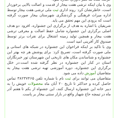
وی با بیان اینكه ترشی هفت بیجار از قدمت و اصالت بالایی برخوردار
است، خاطرنشان كرد: روند اداری
ثبت
ملی ترشی هفت بیجار توسط
اداره میراث فرهنگی و گردشگری شهرستان بیجار صورت گرفته
است كه بزودی این مهم تحقق می یاید.
شریفیان با اشاره به هدف از برگزاری این جشنواره، افزود: دو هدف
اصلی برگزاری این جشنواره شامل حفظ اصالت و معرفی ترشی
هفت بیجار و همچین تولید زمینه اشتغال برای نفرات برتر توسط
صندوق كار آفرینی امید است.
وی با تاكید بر اینكه فراخوان این جشنواره در شبكه های استانی و
ملی صورت گرفته است، تصریح كرد: برای پوشش هر چه بهتر این
جشنواره و شناساندن مكان های تاریخی این شهرستان تور خبرنگاران
استان در كنار این جشنواره در نظر گرفته شده است.در خلل
برگزاری این جشنواره، دوره آموزشی تهیه ترشی هفت بیجار به
متقاضیان
آموزش
داده می شود.
متقاضیان می توانند برای
ثبت
نام با شماره تلفن ۳۸۲۳۷۴۶۵ تماس
حاصل كرده و حداكثر تا تاریخ ۲۰ آبان ماه
محصولات
خویش را به
دبیر خانه این جشنواره ارسال كنند، این جشنواه از یكم تا هفتم آذر
ماه در تیمچه حاج شهباز واقع در بازار سنتی بیجار بر پاست.