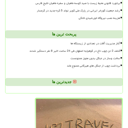
برخورد قانونی محیط زیست با صید کوسه ماهیان و سفره ماهیان خلیج فارس
رشد جمعیت گورخر ایرانی در پارک ملی کویر تولد 5 کره جدید در گرمسار
هزینه نصب نیروگاه خورشیدی خانگی
پربحث ترین ها
آغاز مدیریت آفات در تعدادی از زیستگاه ها
کشف 2 تن چوب تاغ در کوهپایه اصفهان طی 24 ساعت اخیر 8 نفر دستگیر شدند
ساخت وساز در جنگل بدون مجوز ممنوعست
برداشت چوب از جنگل های هیرکانی ممنوع ماند
جدیدترین ها