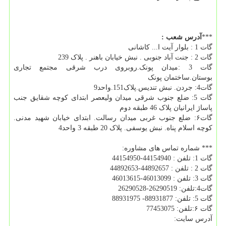
***
آدرس شعب
:
گات 1 : بلوار آیت ا... کاشانی
گات 2 : جنت آباد جنوبی . نبش خیابان باهنر . پلاک 239
گات 3 :میدان پونک.روبروی درب شرقی مجتمع تجاری
بوستان.ساختمان پونک
گات4: جردن. نبش تندیس.پلاک151.واحد9
گات 5: ضلع جنوب شرقی میدان ولیعصر ابتدای کوچه شقایق جنب
پاساژ ایرانیان پلاک 46 طبقه دوم
گات۶: ضلع جنوب غربی میدان رسالت. ابتدای خیابان شهید مدنی.
کوچه اسلام پناه. نبش یوسفی. پلاک 20 طبقه 3 واحد4
*** شماره تماس های مشاوره:
گات 1: تلفن : 44154940-44154950
گات 2 : تلفن : 44892657-44892653
گات 3: تلفن : 46013099-46013615
گات4:تلفن: 26290519-26290528
گات 5: تلفن: 88931877- 88931975
گات ۶:تلفن: 77453075
آدرس سایت: