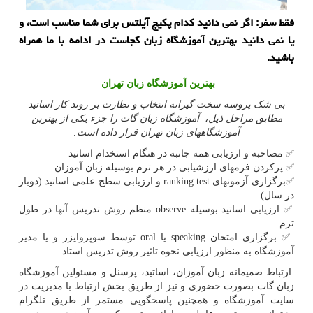
فقط سفر: اگر نمی دانید كدام پكیج آیلتس برای شما مناسب است، و
یا نمی دانید بهترین آموزشگاه زبان كجاست در ادامه با ما همراه
باشید.
بهترین آموزشگاه زبان تهران
بی شک پروسه سخت گیرانه انتخاب و نظارت بر روند کار اساتید
مطابق مراحل ذیل، آموزشگاه زبان گات را جزء یکی از بهترین
آموزشگاههای زبان تهران قرار داده است:
✅
مصاحبه و ارزیابی همه جانبه در هنگام استخدام اساتید
✅
پرکردن فرمهای ارزشیابی در هر ترم بوسیله زبان آموزان
✅
برگزاری آزمونهای
ranking test
و ارزیابی سطح علمی اساتید (دوبار
در سال)
✅
ارزیابی اساتید بوسیله
observe
منظم روش تدریس آنها در طول
ترم
✅
برگزاری امتحان
speaking
یا
oral
توسط سوپروایزر و یا مدیر
آموزشگاه به منظور ارزیابی نحوه تاثیر روش تدریس استاد
ارتباط صمیمانه زبان آموزان، اساتید، پرسنل و مسئولین آموزشگاه
زبان گات بصورت حضوری و نیز از طریق بخش ارتباط با مدیریت در
سایت آموزشگاه و همچنین پاسخگویی مستمر از طریق تلگرام