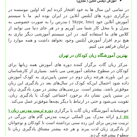
آموزش آیلتس آنلاین ( مجازی
(
در تمامی این سال ها به خود افتخار کرده ایم که اولین موسسه در
برگزاری دوره های آیلتس آنلاین در ایران بوده ایم. ما با سیستم
آموزش آنلاین خود
( Skype, Imo)
مدرس را به صورت خصوصی به
منزل و یا محل کار شما می آوریم و در هر جای دنیا می توانید از
کلاس های ما استفاده کنید. در این سیستم آموزشی دیگر نیازی به
هیچ نرم افزار آموزش آیلتس وجود نخواهد داشت و همه موارد را
برایتان فراهم می کنیم
.
بهترین آموزشگاه زبان کودکان در تهران
مرکز زبان گات برگزار کننده دوره های آموزش همه زبانها برای
کودکان در سطوح مختلف آموزشی می باشد. بسیاری از کار‌شناسان
بر این باورند هرچه زبان دوم در سنین پایین‌تری به کودک آموزش
داده شود احتمال این‌که کودک در سال‌های بعد در یادگیری این زبان
موفق‌تر باشد، بیشتر است. بررسی‌های بیشتر در مورد یادگیری زبان
در سنین پایین نشان داد برخورد اجتماعی‌ کودک با یادگیری زبان،
تقویت می‌شود و حتی در ارتباط با دیگر بچه‌ها موفق‌تر عمل می‌کند.
خوشبختانه آموزشگاه زبان گات با برگزاری
دوره تربیت مدرس زبان (
ttc
)
و ارائه مدرک بین المللی تربیت مدرس گام های بزرگی در
تربیت مدرس برای این رده سنی برداشته است تا کودکان و نوجوانان
از یادگیری زبان لذت ببرند و هر چه بیشتر مشتاق یادگیری زبان تا
سطوح پیشرفته گردند.