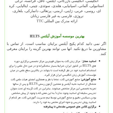
انگلیسی، انگلیسی بازرگانی، آیلتس، تافل، فرانسه، ترکی
استانبولی، آلمانی، اسپانیایی، هلندی، سوئدی، چینی، ایتالیایی، کره
ای، روسی، عربی، ژاپنی، ارمنی، پرتغالی، دانمارکی، بلغاری،
نروژی، فارسی به غیر فارسی زبانان
ارائه مدرک بین المللی
TTC
بهترین موسسه آموزش آیلتس
IELTS
اگر نمی دانید کدام پکیج آیلتس برایتان مناسب است، از تماس با
مشاورین ما دریغ نکنید. انها می توانند بهترین گزینه را برایتان معرفی
کنند
.
اساتید ممتاز
:
مرکز زبان گات به عنوان قویترین مرکز تخصصی برگزاری دوره
های
IELTS
در کشور ایران، شرایط بسیار سختگیرانه و در عین حال علمی را برای
استخدام اساتید خود در نظر گرفته است تا بتواند در بالاترین سطح علمی در میان
مؤسسات آموزش زبان انگلیسی ایران قرار گیرد.
منابع آموزشی:
منابع آموزشی گات، تماماً با نظر و همفکری اعضای هیأت علمی گات
متشکل از اساتید نخبه آیلتس و ممتحین آزمون رسمی
IELTS
و پس از سالها
تجربه تخصصی این مرکز مشخص می­شوند. بنابراین در گات گزینه ای تحت عنوان
تدریس سلیقه ای اساتید وجود ندارد! به این معنی که با وجود از پیش مشخص
بودن سیلابس دقیق و منابع آموزشی توسط تیم مدیریت آموزشی گات، هر کدام از
اساتید روش تدریس و نحوه اجرای مختص به خود را دارند.
برگزاری کلاس های خصوصی مقدماتی تا پیشرفته