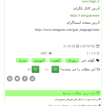
www.higlc.ir
آدرس کانال تلگرام:
https://t.me/gaatcenter
آدرس صفحه اینستاگرام:
https://www.instagram.com/gaat_languagecenter
1397/07/02
21:19:28
4407
/ 5
5.0
تگهای خبر:
رپورتاژ
,
كیفیت
,
آموزش
,
مدرك
این مطلب را می پسندید؟
(0)
(1)
تازه ترین مطالب مرتبط
برداشت چوب از جنگل های هیرکانی ممنوع ماند
صدمه به ۱۳ منطقه تحت مدیریت محیط زیست در جنگ