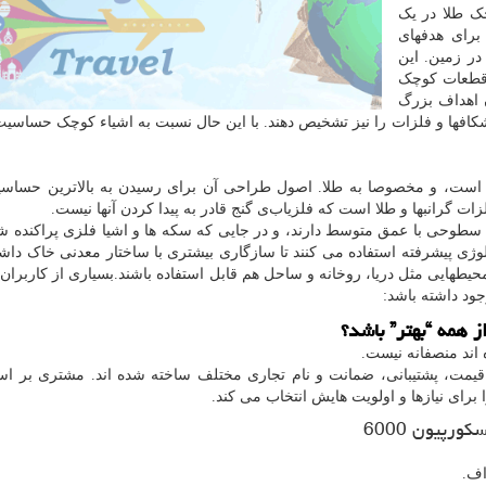
ک طلا در یک
برای هدفهای
ر زمین. این
ز قطعات کوچک
ن اهداف بزرگ
کافها و فلزات را نیز تشخیص دهند. با این حال نسبت به اشیاء کوچک حساسی
ست، و مخصوصا به طلا. اصول طراحی آن برای رسیدن به بالاترین حساسی
ت گرانبها و طلا است که فلزیاب‌ی گنج قادر به پیدا کردن آنها نیست.
 سطوحی با عمق متوسط دارند، و در جایی که سکه ها و اشیا فلزی پراکنده ش
ولوژی پیشرفته استفاده می کنند تا سازگاری بیشتری با ساختار معدنی خاک داشت
محیطهایی مثل دریا، روخانه و ساحل هم قابل استفاده باشند.بسیاری از کاربران ا
ود داشته باشد:
ز همه “بهتر” باشد؟
اند منصفانه نیست.
، قیمت، پشتیبانی، ضمانت و نام تجاری مختلف ساخته شده اند. مشتری بر ا
 برای نیازها و اولویت هایش انتخاب می کند.
ورپیون 6000
اف.