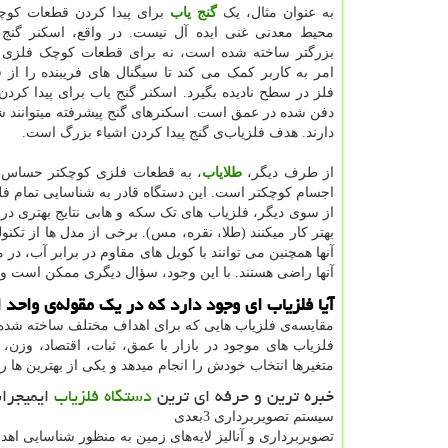
به عنوان مثال، یک
گنج یاب
برای پیدا کردن قطعات کوچ
محیط معدنی غنی ایده آل نیست. در واقع، اسکنر گنج 
بزرگتر ساخته شده است، نه برای قطعات کوچک فلزی د
امر به کاربر کمک می کند تا سیگنال های فریبنده را ا
فلز در سطح نادیده بگیرد. اسکنر گنج یاب برای پیدا کرد
دفن شده در عمق است. اسکنرهای گنج پیشرفته میتوانند ش
دارند. هدف فلزیاب‌ی گنج پیدا کردن اشیاء بزرگ است.
از طرف دیگر،
طلایاب
، به قطعات فلزی کوچکتر حساس ا
اجسام کوچکتر است. این دستگاه قادر به شناسایی تمام فلزا
از سوی دیگر، فلزیاب های تک سکه و هابی نتایج بهتری در
بهتر کار میکنند (طلا، نقره، مس). برخی از مدل ها از تکن
آنها همچنین می توانند با کویل های مقاوم در برابر آب، در 
آنها راضی هستند. با این وجود، سؤال دیگری ممکن است وج
آیا فلزیاب ای وجود دارد که در یک مقوله‌ی واحد ا
مقایسه‌ی فلزیاب هایی که برای اهداف مختلف ساخته شده 
فلزیاب های موجود در بازار با عمق، ثبات، اقتصاد، وزن
متغیرها انتخاب خودش را انجام میدهد و یکی از بهترین ها را
خبره ترین و حرفه ای ترین
دستگاه فلزیاب
ایمیجراسک
سیستم تصویربرداری 3بعدی
تصویربرداری و آنالیز لایه‌های زمین به منظور شناسایی اهد