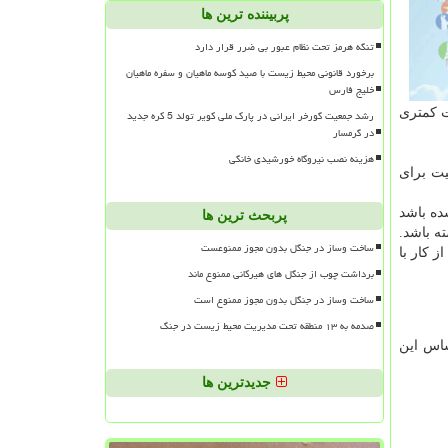
پربیننده ترین ها
تنگه هرمز تحت نظام عبور بی ضرر قرار دارد
برخورد قانونی محیط زیست با صید کوسه ماهیان و سفره ماهیان
خلیج فارس
ت کمتری
رشد جمعیت گورخر ایرانی در پارک ملی کویر تولد 5 کره جدید
در گرمسار
هزینه نصب نیروگاه خورشیدی خانگی
ت برای
ده باشد
پربحث ترین ها
ه باشد.
ساخت وساز در جنگل بدون مجوز ممنوعست
ز کار با
برداشت چوب از جنگل های هیرکانی ممنوع ماند
ساخت وساز در جنگل بدون مجوز ممنوع است
صدمه به ۱۳ منطقه تحت مدیریت محیط زیست در جنگ
ساس این
جدیدترین ها