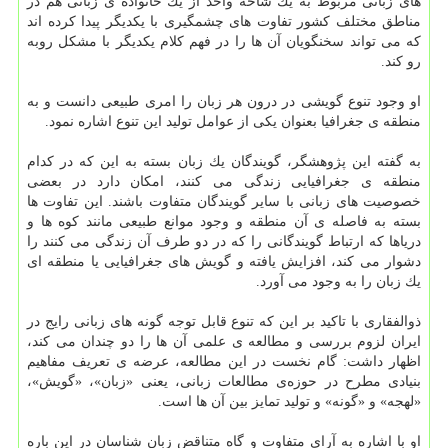
های زبانی مربوط به یك شاخه واحد از یك خانواده ی زبانی هم در
مناطق مختلف كشور تفاوت های چشمگیری با یكدیگر پیدا كرده اند
كه می تواند سخنگویان آن ها را در فهم كلام یكدیگر با مشكل روبه
رو كند.
او وجود تنوع گویشی در درون هر زبان را امری طبیعی دانست و به
منطقه ی جغرافیا بعنوان یكی از عوامل تولید این تنوع اشاره نمود.
به گفته این پژوهشگر، گویندگان یك زبان بسته به این كه در كدام
منطقه ی جغرافیایی زندگی می كنند، امكان دارد در بعضی
خصوصیت های زبانی با سایر گویندگان متفاوت باشند. این تفاوت ها
بسته به فاصله ی آن منطقه و وجود موانع طبیعی مانند كوه ها و
دریاها كه ارتباط گویندگانی را كه در دو طرف آن زندگی می كنند را
دشوار می كند، افزایش یافته و گویش های جغرافیایی یا منطقه ای
یك زبان را به وجود می آورد.
ذوالفقاری با تاكید بر این كه تنوع قابل توجه گونه های زبانی رایج در
ایران لزوم بررسی و مطالعه ی علمی آن ها را دو چندان می كند،
اظهار داشت: گام نخست در این مطالعه، عرضه ی تعریف مفاهیم
بنیادی مطرح در حوزه‌ی مطالعات زبانی، یعنی «زبان»، «گویش»،
«لهجه» و «گونه» و تولید تمایز بین آن ها است.
او با اشاره به آرای متفاوت و گاه متناقض زبان شناسان در این باره