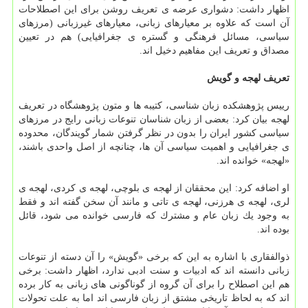
اظهار داشت: دشواری عرضه ی تعریف روشن برای این اصطلاحات
آن است كه علاوه بر معیارهای زبانی، معیارهای غیرزبانی (مرزهای
سیاسی، مسائل فرهنگی و گستره ی جغرافیایی) هم در تعیین
مصداق و تعریف این مفاهیم دخیل اند.
تعریف لهجه و گویش
رییس پژوهشكده زبان شناسی، كتیبه ها و متون پژوهشگاه در تعریف
لهجه بیان كرد: بعضی از زبان شناسان تنوعات زبانی رایج در مرزهای
سیاسی كشور ایران را بدون در نظر گرفتن شمار گویندگان، محدوده
ی جغرافیایی و اهمیت سیاسی آن ها، چنانچه از اصل واحدی باشند،
«لهجه» خوانده اند.
او اضافه كرد: این محققان از لهجه ی بلوچی، لهجه ی كردی، لهجه ی
لری، لهجه ی هرزنی، لهجه ی تاتی و مانند آن سخن گفته اند و فقط
به وجود یك زبان عام و مشترك كه فارسی خوانده می شود، قائل
بوده اند.
ذوالفقاری با اشاره به این كه برخی «گویش» را آن دسته از تنوعات
زبانی دانسته اند كه ادبیات و سنت ادبی ندارد، اظهار داشت: برخی
هم این اصطلاح را برای آن گروه از گوناگونی های زبانی به كار برده
اند كه به لحاظ تاریخی مشتق از زبان فارسی اند اما به علت تحولات