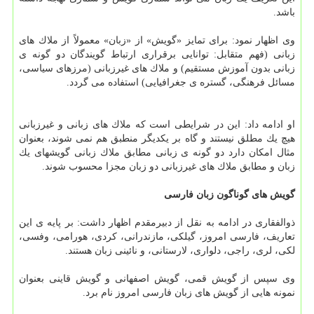
باشد.
وی اظهار نمود: برای تمایز «گویش» از «زبان» معمولاً از ملاك های
زبانی (فهم متقابل: توانایی برقراری ارتباط گویندگان دو گونه ی
زبانی بدون آموزش مستقیم) و ملاك های غیرزبانی (مرزهای سیاسی،
مسائل فرهنگی، گستره ی جغرافیایی) استفاده می گردد.
او ادامه داد: این در شرایطی است كه ملاك های زبانی و غیرزبانی
هیچ یك مطلق نیستند و گاه بر یكدیگر منطبق هم نمی شوند، بعنوان
مثال امكان دارد دو گونه ی زبانی مطابق ملاك زبانی گویشهای یك
زبان و مطابق ملاك های غیرزبانی دو زبان مجزا محسوب شوند.
گویش های گوناگون زبان فارسی
ذوالفقاری در ادامه به نقل از دبیرمقدم اظهار داشت: بر پایه ی این
تعاریف، فارسی امروز، گیلكی، مازندرانی، كردی، هورامی، وفسی،
لكی، لری، راجی، دلواری، لارستانی، و نائینی زبان هستند.
وی سپس از گویش قمی، گویش اصفهانی و گویش قاینی بعنوان
نمونه هایی از گویش های زبان فارسی امروز نام برد.