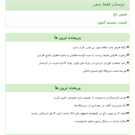
دوستان فقط سفر
فیش حج
قیمت بیسیم کنوود
پربیننده ترین ها
تنگه هرمز تحت نظام عبور بی ضرر قرار دارد
برخورد قانونی محیط زیست با صید کوسه ماهیان و سفره ماهیان خلیج فارس
رشد جمعیت گورخر ایرانی در پارک ملی کویر تولد 5 کره جدید در گرمسار
هزینه نصب نیروگاه خورشیدی خانگی
پربحث ترین ها
امنیت گردشگران و صیانت از طبیعت باید همزمان تامین گردد
آغاز مدیریت آفات در تعدادی از زیستگاه ها
کشف 2 تن چوب تاغ در کوهپایه اصفهان طی 24 ساعت اخیر 8 نفر دستگیر شدند
ساخت وساز در جنگل بدون مجوز ممنوعست