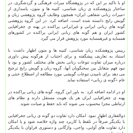
او با تاكید بر این كه در پژوهشگاه میراث فرهنگی و گردشگری، در
ساختار پژوهشكده ی زبان شناسی، كتیبه ها و متون، پاسداری از
«میراث زبانی شفاهی ایران» همچون وظایف گروه پژوهشی زبان و
گویش رایج دانسته شده است، اضافه كرد: در این گروه پژوهشی
گونه های زبانی ایرانی و غیرایرانی پراكنده در پهنه ی جغرافیایی
كشور ایران و هم گونه های زبانی ایرانی پراكنده در كشورهای
همسایه و غیرهمسایه مورد پژوهش قرار می گیرد.
رییس پژوهشكده زبان شناسی، كتیبه ها و متون اظهار داشت: با
استناد به تعاریف پیشگفته و برای اجتناب از هرگونه پیش داوری
درباره میزان تفاوت تنوعات زبانی بخش های مختلف كشور و بود یا
نبود فهم متقابل بین سخنگویان آنها، گروه زبان و گویش رایج ترجیح
می دهد برای نامیدن تنوعات گویشی مورد مطالعه از اصطلاح خنثی و
عام «گونه ی زبانی» استفاده نماید.
او در ادامه اضافه كرد: به باور این گروه، گونه های زبانی پراكنده در
پهنه ی جغرافیایی ایران هر یك هویت مستقل دارند و نظام های
ارتباطی مجزا محسوب می شوند كه باید حفظ و صیانت شوند.
ذوالفقاری اظهار نمود: امكان دارد تفاوت دو گونه ی زبانی جغرافیایی
با یكدیگر صرفآً در تلفظ یا كاربرد چند واژه خلاصه شود و یا امكان
دارد تفاوت های آوایی، واجی، واژگانی و دستوری فراوان با یكدیگر