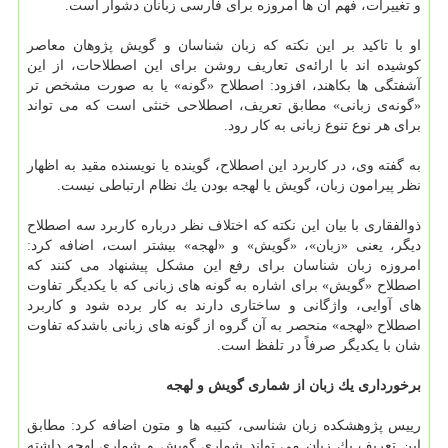
و تغییرات، فهم آن ها امروزه برای فارسی زبانان دشوار است.
او با تاكید بر این نكته كه زبان شناسان و گویش پژوهان معاصر
كوشیده اند با ارائه‌ی تعاریف روشن برای این اصطلاحات، از این
آشفتگی ها بكاهند، افزود: اصطلاح «گونه» یا به صورت مشخص تر
«گونه‌ی زبانی» مطابق تعریف، اصطلاحی خنثی است كه می تواند
برای هر نوع تنوع زبانی به كار رود.
به گفته وی، در كاربرد این اصطلاح، گوینده یا نویسنده مقید به اظهار
نظر پیرامون زبان، گویش یا لهجه بودن یك نظام ارتباطی نیست.
ذوالفقاری با بیان این نكته كه اختلاف نظر درباره كاربرد سه اصطلاح
دیگر، یعنی «زبان»، «گویش» و «لهجه» بیشتر است، اضافه كرد:
امروزه زبان شناسان برای رفع این مشكل پیشنهاد می كنند كه
اصطلاح «گویش» برای اشاره به گونه های زبانی كه با یكدیگر تفاوت
های آوایی، واژگانی و ساختاری دارند به كار برده شود و كاربرد
اصطلاح «لهجه» منحصر به آن گروه از گونه های زبانی باشدكه تفاوت
شان با یكدیگر صرفاً در تلفظ است.
برخورداری یك زبان از شماری گویش و لهجه
رییس پژوهشكده زبان شناسی، كتیبه ها و متون اضافه كرد: مطابق
این تعریف یك زبان می تواند شماری گویش و شماری لهجه داشته