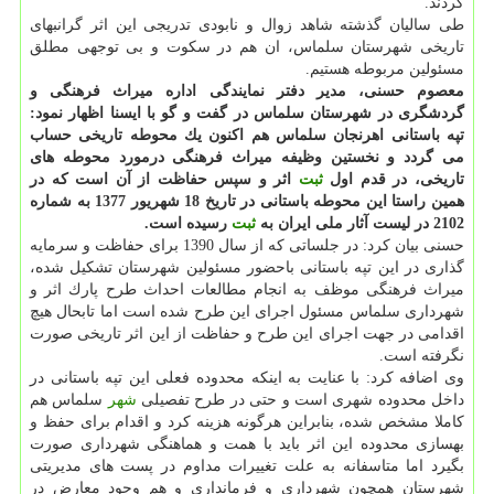
كردند.
طی سالیان گذشته شاهد زوال و نابودی تدریجی این اثر گرانبهای
تاریخی شهرستان سلماس، ان هم در سكوت و بی توجهی مطلق
مسئولین مربوطه هستیم.
معصوم حسنی، مدیر دفتر نمایندگی اداره میراث فرهنگی و
گردشگری در شهرستان سلماس در گفت و گو با ایسنا اظهار نمود:
تپه باستانی اهرنجان سلماس هم اكنون یك محوطه تاریخی حساب
می گردد و نخستین وظیفه میراث فرهنگی درمورد محوطه های
تاریخی، در قدم اول
ثبت
اثر و سپس حفاظت از آن است كه در
همین راستا این محوطه باستانی در تاریخ 18 شهریور 1377 به شماره
2102 در لیست آثار ملی ایران به
ثبت
رسیده است.
حسنی بیان كرد: در جلساتی كه از سال 1390 برای حفاظت و سرمایه
گذاری در این تپه باستانی باحضور مسئولین شهرستان تشكیل شده،
میراث فرهنگی موظف به انجام مطالعات احداث طرح پارك اثر و
شهرداری سلماس مسئول اجرای این طرح شده است اما تابحال هیچ
اقدامی در جهت اجرای این طرح و حفاظت از این اثر تاریخی صورت
نگرفته است.
وی اضافه كرد: با عنایت به اینكه محدوده فعلی این تپه باستانی در
داخل محدوده شهری است و حتی در طرح تفصیلی
شهر
سلماس هم
كاملا مشخص شده، بنابراین هرگونه هزینه كرد و اقدام برای حفظ و
بهسازی محدوده این اثر باید با همت و هماهنگی شهرداری صورت
بگیرد اما متاسفانه به علت تغییرات مداوم در پست های مدیریتی
شهرستان همچون شهرداری و فرمانداری و هم وجود معارض در