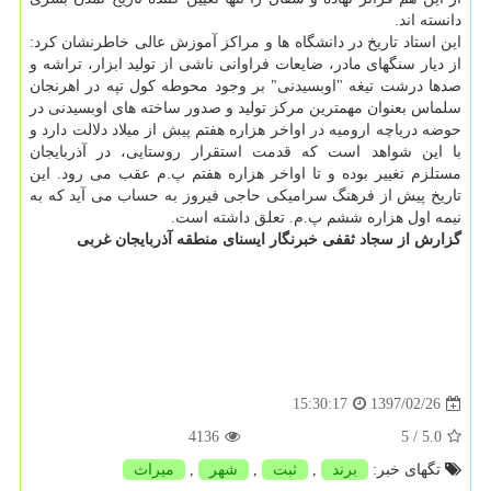
دانسته اند.
این استاد تاریخ در دانشگاه ها و مراكز آموزش عالی خاطرنشان كرد:
از دیار سنگهای مادر، ضایعات فراوانی ناشی از تولید ابزار، تراشه و
صدها درشت تیغه "اوبسیدنی" بر وجود محوطه كول تپه در اهرنجان
سلماس بعنوان مهمترین مركز تولید و صدور ساخته های اوبسیدنی در
حوضه دریاچه ارومیه در اواخر هزاره هفتم پیش از میلاد دلالت دارد و
با این شواهد است كه قدمت استقرار روستایی، در آذربایجان
مستلزم تغییر بوده و تا اواخر هزاره هفتم پ.م عقب می رود. این
تاریخ پیش از فرهنگ سرامیكی حاجی فیروز به حساب می آید كه به
نیمه اول هزاره ششم پ.م. تعلق داشته است.
گزارش از سجاد ثقفی خبرنگار ایسنای منطقه آذربایجان غربی
1397/02/26
15:30:17
4136
/ 5
5.0
تگهای خبر:
برند
,
ثبت
,
شهر
,
میراث