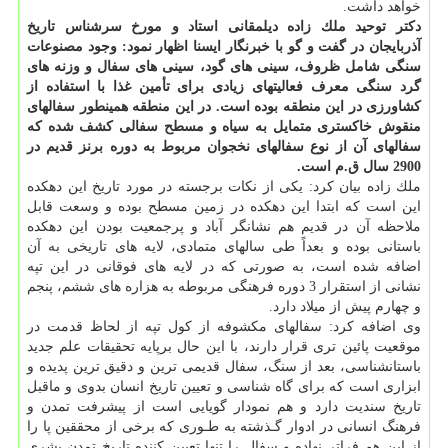
خواهد داشت.
دكتر توحید ملك زاده دیلمقانی استاد و مورخ سرشناس تاریخ
آذربایجان در گفت و گو با خبرنگار ایسنا اظهار نمود: وجود مصنوعات
سنگی شامل ظروف، سینی های گود، سینی های سفال و وزنه های
گرد سنگی معرف فعالیتهای زیادی برای تأمین غذا با استفاده از
كشاورزی در این منطقه بوده است. در این منطقه همینطور سفالهای
منقوش خاكستری متمایل به سیاه و مسطح سفالی كشف شده كه
سفالهای آن از نوع سفالهای نخجوان مربوط به دوره برنز قدیم در
2900 سال ق.م است.
ملك زاده بیان كرد: یكی از نكات برجسته در مورد تاریخ این دهكده
این است كه ابتدا این دهكده در زمین مسطح بوده و وسعت قابل
ملاحظه آن در قدیم هم نشانگر آباد و پرجمعیت بودن این دهكده
باستانی بوده و بعداً طی سالهای متمادی، لایه های تاریخی به آن
اضافه شده است، به صورتی كه در لایه های فوقانی در این تپه
نشانی از استقرار 3 دوره فرهنگی مربوطه به هزاره های ششم، پنجم
و چهارم پیش از میلاد دارد.
وی اضافه كرد: سفالهای مكشوفه از كول تپه از لحاظ قدمت در
موقعیت پائین تری قرار دارند، با این حال برپایه تحقیقات علم جدید
باستانشناسی، بعد از سنگ، سفال قدیمی ترین و دقیق ترین پدیده و
ابزاری است كه برای گاه شناسی و تعیین تاریخ انسان بدوی و ماقبل
تاریخ سندیت دارد و هم نمودار گویایی است از پیشرفت تمدن و
فرهنگ انسانی در ادوار گـذشته به طـوری كه برخی از محققین پا را
از این هم فراتر نهاده و سفال را تنها تعیین كننده تاریخ تمدن بشری