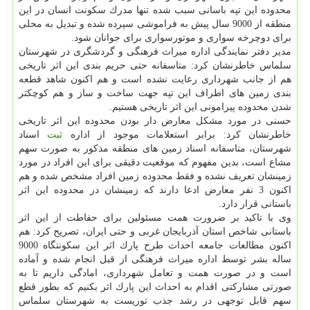
محدوده این تپه باسانی سبب شده تنها مدرك سكونت انسان در این
منطقه از 9000 سال پیش به فراموشی سپرده شده و تبدیل به محلی
برای دوچرخه سواری و موتورسواری برای جوانان شود.
مدیر دفتر نمایندگی اداره میراث فرهنگی و گردشگری در شهرستان
سلماس خاطرنشان كرد: متاسفانه حتی حریم بندی این اثر تاریخی
هم از جانب شهرداری رعایت نشده است و هم اكنون شاهد قطعه
بندی زمین های اطراف این تپه جهت ساخت و ساز و هم كوچكتر
شدن محدوده پیرامونی این اثر تاریخی هستیم.
حسنی در مورد مشكل معارض دار بودن محدوده این اثر تاریخی
خاطرنشان كرد: برابر استعلامات موجود از اداره
ثبت
اسناد
شهرستان، متاسفانه اسناد زمین های منطقه مذكور به صورت سهم
مشاع است، بدین مفهوم كه موقعیت دقیقی برای این افراد در مورد
زمینشان تعریف نشده و فقط محدوده زمین افراد مشخص شده و هم
اكنون 3 نفر معارض ادعا دارند كه زمینشان در محدوده این اثر
باستانی قرار دارد.
وی با تاكید بر ضرورت همت مسئولین برای حفاطت از این اثر
باستانی شاخص استان آذربایجان غربی و حتی ایران، تصریح كرد: هم
اكنون مطالعات جامعه احداث طرح پارك اثر این سكونتگاه 9000
ساله بشر توسط اداره میراث فرهنگی از قبل انجام شده و آماده
است و در صورت همت و تعامل شهرداری، امادگی داریم تا به
صورتی مشاركتی اقدام به احداث این پارك اثر بكنیم كه بطور قطع
سهم قابل توجهی در رشد جذب توریست به شهرستان سلماس