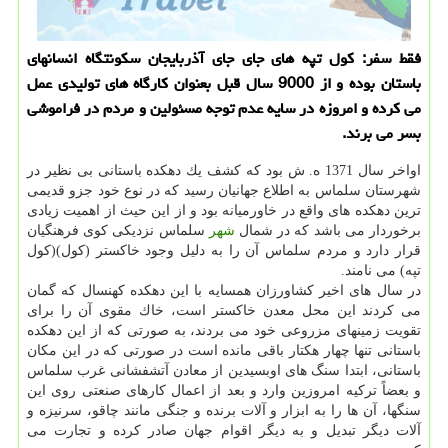
فقط سفر: كول تپه های جای جای آذربایجان سكونتگاه انسانهای
باستان بوده و از 9000 سال قبل بعنوان كارگاه های تولیدی عمل
می كرده و امروزه در سایه عدم توجه مسئولین و مردم در فراموشی
بسر می برند.
اواخر سال 1371 ه. ش بود كه كشف یك دهكده باستانی بی نظیر در
شهرستان سلماس به اطلاع جهانیان رسید كه در نوع خود جزو قدیمی
ترین دهكده های واقع در خاورمیانه بود و از این حیث از اهمیت زیادی
برخوردار می باشد كه در شمال
شهر
سلماس نزدیكی كوی فرهنگیان
قرار دارد و مردم سلماس آن را به دلیل وجود خاكستر (كول)(كول
تپه) می نامند.
در سال های اخیر كشاورزان همسایه با این دهكده كهنسال كه گمان
می كردند این محل معدن خاكستر است، خاك مقوی آن را برای
تقویت زمینهای مزروعی خود می بردند، به صورتی كه از این دهكده
باستانی تنها چهار هكتار باقی مانده است در صورتی كه در این مكان
باستانی، ابتدا سنگ های اوبسیدین از معادن آتشفشانی غرب سلماس
و بعضاً تركیه امروزین وارد و بعد از اعمال كارهای صنعتی روی این
سنگها، آن ها را به ابزار و آلات برنده و جنگی مانند چاقو، سرنیزه و
آلات دیگر تبدیل و به دیگر اقوام جهان صادر كرده و تجارت می