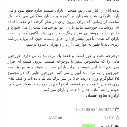
پرده اتاق را كنار می زنم، همچنان باران تصمیم ندارد قطع شود و می
بارد. تاریكی شب همچنان بر كوچه و خیابان سنگینی می كند. یك
ساعت از زمانی كه برای بیرون زدن در نظر گرفته ام عقب افتاده
ام. روشنایی خورشید مانند باران، نم نم سیاهی شب را می شورد و
جایش را به روشنایی سرخ رنگ سحر می دهد. اكنون كه از شدت
باران كم شده، تأخیر بیشتر از این جایز نیست، چون كه برپایه برنامه
ریزی باید تا ظهر به عوارضی آزاد راه تهران ـ ساوه برسم.
دوچرخه لخت و عور است و فقط یك ترك بند به تن دارد. خورجین
هایی را كه مخصوص
سفر
با دوچرخه هستند، درون كیسه ای قرار
می دهم تا با این شیوه در برابر باران ضد آب شوند و سپس هر سه
خورجین را به ترك بند آویزان می كنم. خورجین هایی كه در مجموع
۳۵ كیلوگرم وزن دارند، حالا بر سر ترك بند لَم داده اند و كیف های
روی فرمان، تلمبه و دو قمقمه آب را هم بر دوچرخه، سوار می كنم.
خودم را هم آماده جدال با جاده و باران می كنم.
آزادراه ساوه -همدان
1397/02/17
13:04:06
4657
/ 5
5.0
تگهای خبر:
سفر