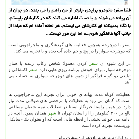
فقط سفر: «خودرو پرایدی جلوتر از من راهم را می بندد. دو جوان از
آن پیاده می شوند و با دست اشاره می كنند كه در كنارشان بایستم.
با نگاه بدبینانه ای كنارشان می ایستم، هر لحظه آماده ام كه مبادا از
جانب آنها غافلگیر شوم...» اما این طور نیست...
سفر با دوچرخه همچون فعالیت های گردشگری و ماجراجویی است
كه دوچرخه سوار را در پیچ و خم جاده آب دیده و با تجربه می كند.
در این شیوه ی
سفر
كردن معمولا شخص ركاب زننده یا همان
دوچرخه سوار، برای خودش برنامه ریزی هایی دارد.
سفر
اكتشافی و
تبلیغی دو گونه فراگیر از شیوه های دوچرخه سواری به حساب می
آیند.
تعطیلات كوتاه مدت بهانه ی خوبی برای تجربه این ماجراجویی ها
است كه گمان می رود به تعطیلات یا مرخصی های طولانی مدت نیاز
دارد. در همین راستا خبرنگار ایسنا در تعطیلات نیمه شعبان مسافتی
بالغ بر ۳۰۰ كیلومتر را از استان تهران تا
شهر
همدان پیمود. آنچه در
ادامه می خوانید بخشی از لحظه هایی است كه او بعنوان یك «سایكل
توریست» تجربه كرده است.
روز اول؛ سه شنبه یازدهم اردیبهشت ماه