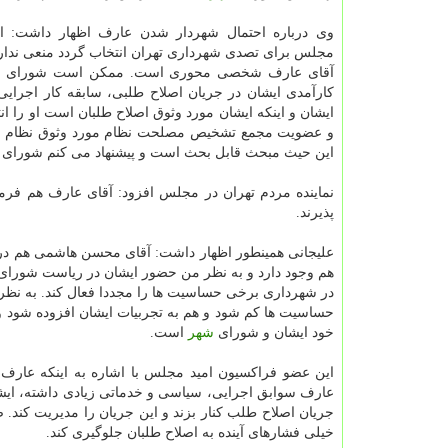
وی درباره احتمال شهردار شدن عارف اظهار داشت: ا
مجلس برای تصدی شهرداری تهران انتخاب گردد منعی ندار
آقای عارف شخصی محوری است. ممكن است شورای
ش
كارآمدی ایشان در جریان اصلاح طلبی، سابقه كار اجرای
ایشان و اینكه ایشان مورد وثوق اصلاح طلبان است او را ا
و عضویت مجمع تشخیص مصلحت نظام مورد وثوق نظام هم 
این حیث مبحث قابل بحث است و پیشنهاد می كنم شورای
نماینده مردم تهران در مجلس افزود: آقای عارف هم فرم
پذیرند.
علیجانی همینطور اظهار داشت: آقای محسن هاشمی هم در گ
هم وجود دارد و به نظر من حضور ایشان در ریاست شورا
در شهرداری برخی حساسیت ها را مجددا فعال كند. به نظر 
حساسیت ها كم شود و هم به تجربیات ایشان افزوده شود و
خود ایشان و شورای
شهر
است.
این عضو فراكسیون امید مجلس با اشاره به اینكه عارف ر
خیلی فشارهای آینده به اصلاح طلبان جلوگیری كند.