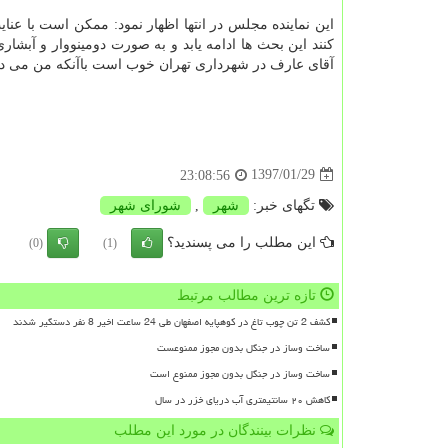
این نماینده مجلس در انتها اظهار نمود: ممكن است با عن
كنند این بحث ها ادامه یابد و به صورت دومینووار و آبش
آقای عارف در شهرداری تهران خوب است باآنكه من می دان
1397/01/29
23:08:56
تگهای خبر:
شهر
,
شورای شهر
این مطلب را می پسندید؟
(0)
(1)
تازه ترین مطالب مرتبط
کشف 2 تن چوب تاغ در کوهپایه اصفهان طی 24 ساعت اخیر 8 نفر دستگیر شدند
ساخت وساز در جنگل بدون مجوز ممنوعست
ساخت وساز در جنگل بدون مجوز ممنوع است
کاهش ۲۰ سانتیمتری آب دریای خزر در سال
نظرات بینندگان در مورد این مطلب