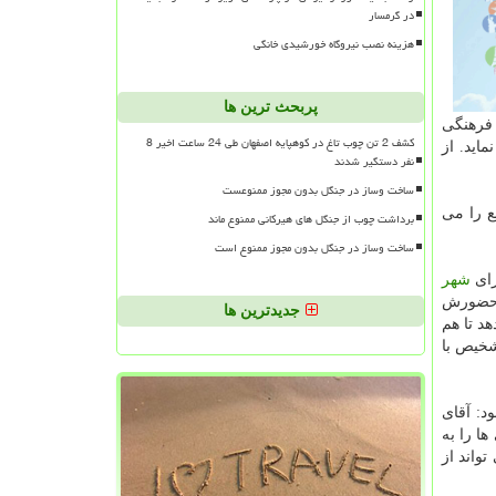
در گرمسار
هزینه نصب نیروگاه خورشیدی خانگی
پربحث ترین ها
 فرهنگی
کشف 2 تن چوب تاغ در کوهپایه اصفهان طی 24 ساعت اخیر 8
ید. از
نفر دستگیر شدند
ساخت وساز در جنگل بدون مجوز ممنوعست
ع را می
برداشت چوب از جنگل های هیرکانی ممنوع ماند
ساخت وساز در جنگل بدون مجوز ممنوع است
رای
شهر
 حضورش
جدیدترین ها
د تا هم
تشخیص با
د: آقای
وانسته بی اعتمادی ها را به
و حضور ایشان می تواند از