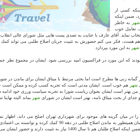
ینكه كسی از
د، ضمن اینكه
هر
به خاطر
ی، تعامل خوب
نتخاب نماید. آقای عارف با عنایت به تصدی پست هایی مثل شورای عالی انقلاب
هست، فكر می كنم حضورش به تثبیت جریان اصلاح طلبی می تواند كمك نما
شهر
به این مورد بپردازد.
ودند كه این مورد در فراكسیون امید بررسی شود. ایشان در مجموع نظر جم
مانه زنی ها مطرح است اما بحثی مرتبط با میثاق ایشان برای ماندن در شو
ی
شهر
هم خوب است. ایشان مدتی است كه تجربه كسب كرده و ممكن است
من بهتر است ایشان بعنوان ریاست شورا به تجربه سیاست ورزی خود ادامه ده
 جدای از بحث میثاق نامه، بهتر است ایشان در شورای
شهر
بماند البته نهایتا 
ا در میان گزینه های موجود برای شهرداری تهران اصلح می داند، اظهار نمو
عارف سوابق اجرایی، سیاسی و خدماتی زیادی داشته، ایشان همینطور به ماندن اصلاح طلبی در دهه 90 كمك كرده و ت
جریان اصلاح طلب كنار بزند و این جریان را مدیریت كند. ضمن اینكه اصلاح طلبان هم تا سال 1400 نیاز به تثبیت دارند 