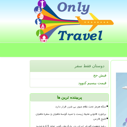
دوستان فقط سفر
فیش حج
قیمت بیسیم کنوود
پربیننده ترین ها
تنگه هرمز تحت نظام عبور بی ضرر قرار دارد
برخورد قانونی محیط زیست با صید کوسه ماهیان و سفره ماهیان
خلیج فارس
رشد جمعیت گورخر ایرانی در پارک ملی کویر تولد 5 کره جدید