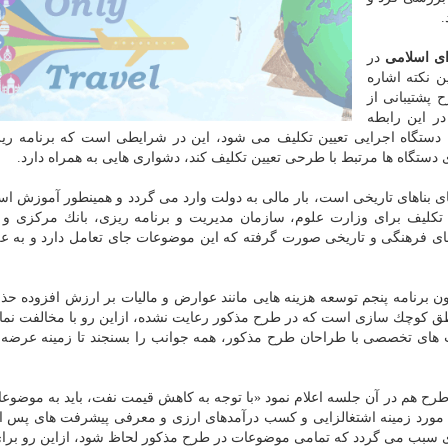
.
ای اسلامی
در
 نكته اشاره
 پشتیبانی از
ر این رابطه
صورت نگرفته و ادامه داد: در طرح مذكور برای 10 تا 12 دستگاه اجرایی تعیین تكلیف می شود، این در شرایطی است كه برنا
دستگاه ها مرتبط با طرحی تعیین تكلیف كند، دشواری هایی به همراه دارد.
یای بناهای تاریخی است، بار مالی به دولت وارد می گردد و همینطور آموزش است
ین تكلیف برای وزارت علوم، سازمان مدیریت و برنامه ریزی، بانك مركزی و 
ای فرهنگی و تاریخی صورت گرفته كه این موضوعات جای تعامل دارد و به عل
نون برنامه پنجم توسعه هزینه هایی مانند عوارض و مالیات بر ارزش افزوده ح
نطق كوچك سازی است كه در طرح مذكور رعایت نشده، ازاین رو با مخالفت نماین
ی تخصصی با طراحان طرح مذكور، همه جوانب را بسنجند تا زمینه عرضه ل
رح هم در آن جلسه اعلام نمود «با توجه به كاهش قیمت نفت، باید به موضوعات
 مورد زمینه اشتغالزایی و كسب درآمدهای ارزی و معرفی پیشرفت های پس از
ری سبب می گردد كه تمامی موضوعات در طرح مذكور لحاظ شود، ازاین رو برا