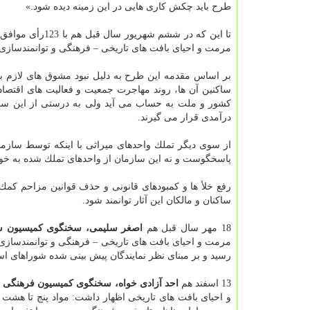
طرح باید چكش كاری هایی در این زمینه دیده شود.»
مرمت و احیای بافت های تاریخی – فرهنگی و توانمندسازی م
بر اساس مقدمه این طرح به دلیل نبود مشوق های لازم بر
ساكنین آن ها، روند مهاجرت جمعیت و فعالیت های اقتصا
كشور و ملت به حساب می آید ولی به درستی از این سرم
درآمدی قرار می گیرند.
از سوی دیگر تملك واحدهای میراثی با اینكه توسط سازما
پاسخگوست و نه این سازمان از واحدهای تملك شده به خو
رفع خلأ ها و كمبودهای قانونی و حذف قوانین مزاحم كمك 
ساكنان و مالكان این آثار توانمند شود.
18 مهر سال قبل هم
اصغر سلیمی، سخنگوی كمیسیون شو
مرمت و احیای بافت های تاریخی – فرهنگی و توانمندسازی م
رسید و بر مبنای نظر نمایندگان پیش بینی شده شوراهای اس
13 اسفند هم
احد آزادی خواه، سخنگوی كمیسیون فرهنگی
و احیای بافت های تاریخی اظهار داشت: مواد پنج تا هشت 