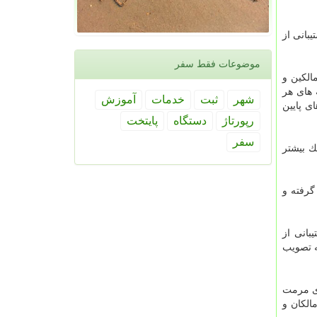
ر با فوریت طرح پشتیبانی از
موضوعات فقط سفر
الكین و
 های هر
شهر
ثبت
خدمات
آموزش
ی پایین
رپورتاژ
دستگاه
پایتخت
سفر
ك بیشتر
گرفته و
بانی از
ه تصویب
ای مرمت
الكان و