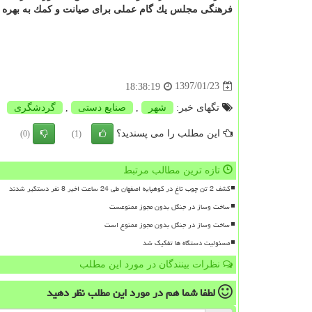
فرهنگی مجلس یك گام عملی برای صیانت و كمك به بهره بر
1397/01/23
18:38:19
تگهای خبر:
شهر
,
صنایع دستی
,
گردشگری
این مطلب را می پسندید؟
(0)
(1)
تازه ترین مطالب مرتبط
کشف 2 تن چوب تاغ در کوهپایه اصفهان طی 24 ساعت اخیر 8 نفر دستگیر شدند
ساخت وساز در جنگل بدون مجوز ممنوعست
ساخت وساز در جنگل بدون مجوز ممنوع است
مسئولیت دستگاه ها تفکیک شد
نظرات بینندگان در مورد این مطلب
لطفا شما هم
در مورد این مطلب
نظر دهید