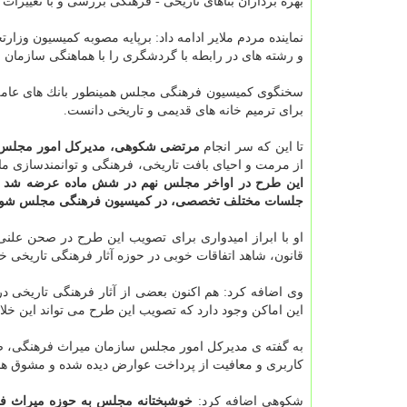
بهره برداران بناهای تاریخی - فرهنگی بررسی و با تغییرا
نماینده مردم ملایر ادامه داد: برپایه مصوبه كمیسیون و
و رشته های در رابطه با گردشگری را با هماهنگی سازمان م
سخنگوی كمیسیون فرهنگی مجلس همینطور بانك های عامل
برای ترمیم خانه های قدیمی و تاریخی دانست.
تا این كه سر انجام
مرتضی شكوهی، مدیركل امور مجلس 
از مرمت و احیای بافت تاریخی، فرهنگی و توانمندسازی ما
این طرح در اواخر مجلس نهم در شش ماده عرضه شد ك
جلسات مختلف تخصصی، در كمیسیون فرهنگی مجلس شورای
او با ابراز امیدواری برای تصویب این طرح در صحن علن
قانون، شاهد اتفاقات خوبی در حوزه آثار فرهنگی تاریخی خو
وی اضافه كرد: هم اكنون بعضی از آثار فرهنگی تاریخی د
این اماكن وجود دارد كه تصویب این طرح می تواند این خلاءه
به گفته ی مدیركل امور مجلس سازمان میراث فرهنگی، صن
كاربری و معافیت از پرداخت عوارض دیده شده و مشوق هایی برای مرمت، احیا و بهره‎
شكوهی اضافه كرد:
خوشبختانه مجلس به حوزه میراث فر