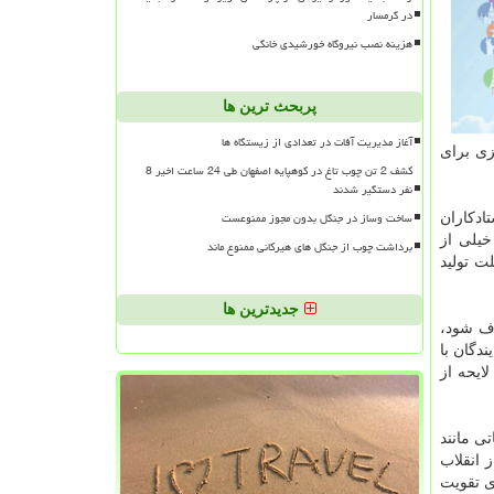
در گرمسار
هزینه نصب نیروگاه خورشیدی خانگی
پربحث ترین ها
آغاز مدیریت آفات در تعدادی از زیستگاه ها
مه ریزی برای
کشف 2 تن چوب تاغ در کوهپایه اصفهان طی 24 ساعت اخیر 8
نفر دستگیر شدند
ساخت وساز در جنگل بدون مجوز ممنوعست
ادكاران
خیلی از
برداشت چوب از جنگل های هیرکانی ممنوع ماند
ت تولید
جدیدترین ها
ذف شود،
دگان با
ایحه از
ی مانند
 انقلاب
ی تقویت