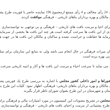
تا این كه در ششم شهریور سال قبل هم با 123رأی موافق، 24 رأی مخالف و 4 رأی ممتنع ازمجموع 196 نماینده حاض
الكان و بهره برداران بناهای تاریخی – فرهنگی
موافقت
كردند.
ای احیا و مرمت بافت های تاریخی – فرهنگی و بی توجهی به توانمندسازی م
دی از این بافت ها سرعت گرفته است هر چند این بافت ها بخشی از سرمایه
ایه ها حفاظت و حراست نشده و ساكنان و مالكان این بافت ها در جهت ها
ن میراث فرهنگی در حال انجام می باشد ولی نه منابع این سازمان برای تمل
بی بهره برده است.
می نماید تا سرعت احیاء و مرمت این بافت ها و آثار و ابنیه تاریخی سرعت 
راها و امور داخلی كشور مجلس
با اشاره به بررسی طرح یك فوریتی پشتی
الكان و بهره برداران بناهای تاریخی- فرهنگی، اظهار نمود: كلیات این طرح ب
تان و شهرستان در این طرح بعنوان شورای ناظر قرار بگیرند.
 مجلس
در تشریح مصوبات این كمیسیون در مورد امتیازات مالی و فرهنگی بر
طرح پشتیبانی از مرمت و احیای بافت های تاریخی - فرهنگی و توانمندسازی م