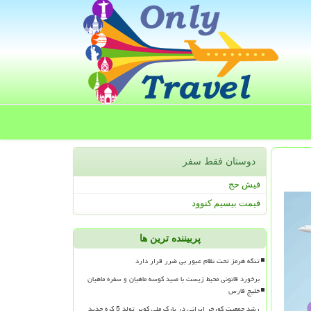
دوستان فقط سفر
فیش حج
قیمت بیسیم کنوود
پربیننده ترین ها
تنگه هرمز تحت نظام عبور بی ضرر قرار دارد
برخورد قانونی محیط زیست با صید کوسه ماهیان و سفره ماهیان
خلیج فارس
رشد جمعیت گورخر ایرانی در پارک ملی کویر تولد 5 کره جدید