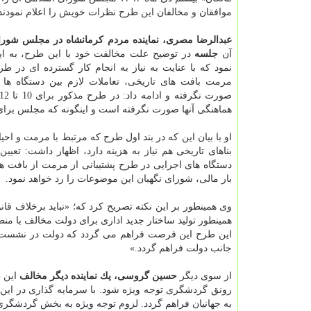
موافقان و مخالفان این طرح نظرات خویش را اعلام نمودند
عبدالرضا مصری، نماینده مردم كرمانشاه در مجلس شور
آن
جلسه
در توضیح علت مخالفت خود با این طرح، به این
نمود كه با عنایت به نیاز به انجام كار گسترده ای در طرح
مرمت بافت های تاریخی، تعاملات لازم بین دستگاه ها د
هماهنگی آنها صورت نگرفته است و اینگونه كه مجلس برای 
او با بیان این كه در بند اول طرح كه مرتبط با مرمت و اح
بناهای تاریخی هم نیاز به هزینه دارد، اظهار داشت: تعی
دستگاه های اجرایی در طرح پشتیبانی از مرمت از بافت ه
بار مالی، شورای نگهبان این موضوعات را رد خواهد نمود.
وی همینطور بر این نكته تصریح كرد كه؛ «نباید برخلاف قا
همینطور تولید ساختار جدید اداری برای دولت مخالف با م
این طرح این فرصت فراهم می گردد كه دولت در نشست ها
جانب دولت فراهم گردد.»
از سوی دیگر
حسین گروسی، یك نماینده دیگر مخالف
این ط
رونق گردشگری توجه ویژه شود. با سرمایه گذاری در این
به جهانیان فراهم گردد. لزوم توجه ویژه به بخش گردشگ