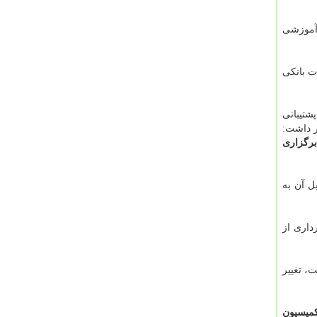
 آموزشی
 بانكی
شتیبانی
ر داشت:
رگزاری
ل آن به
داری از
، تغییر
كمیسیون