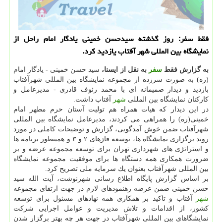
فقط سفر: روز گذشته سیدحسن خمینی یادگار امام راحل از
نمایشگاه بین المللی شهر آفتاب یازدید كرد.
به گزارش فقط
سفر
به نقل از ایسنا،
سید حسن خمینی - یادگار امام
(ره) به صورت سرزده از مجموعه نمایشگاه بین المللی شهرآفتاب
بازدید و دیدار صمیمانه ای با محمد رئوف قادری - مدیرعامل و
كاركنان نمایشگاه بین المللی
شهر
آفتاب داشت.
در این دیدار كه هیات همراه هم تولیت آستان حرم مطهر امام
خمینی(ره) را همراهی می كردند، مدیرعامل نمایشگاه بین المللی
شهرآفتاب ضمن خوش آمدگویی، گزارش و توضیحات كاملی در مورد
روند برگزاری نمایشگاه ها، توسعه فازهای ۲ و ۳ و همینطور برنامه ها
و استراتژی های شهرداری تهران برای توسعه مجموعه عرضه و بر
ضرورت همكاری همه دستگاه ها برای موفقیت مجموعه نمایشگاه
بین المللی شهرآفتاب بعنوان یك سرمایه ملی تصریح كرد.
بر اساس گزارش پایگاه اطلاع رسانی شهرنوشت، آیت الله سید
حسن خمینی ضمن عرضه رهنمودهای لازم در جهت ارتقای مجموعه
شهر
آفتاب و تاكید بر همكاری همه نهادهای مسئول برای توسعه
كشور، از اقدامات و تلاش مدیریت و عوامل اجرایی شركت
نمایشگاهای بین المللی شهرآفتاب در جهت هر چه بهتر برگزار شدن