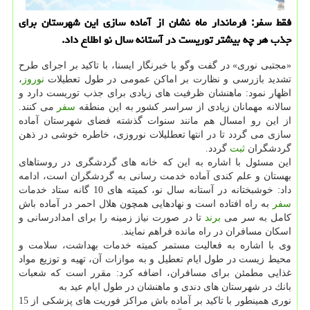
فقط سفر: فرماندار ماه نشان از آماده سازی این شهرستان برای
جذب هر چه بیشتر توریست در آستانه سال نو اطلاع داد.
«مجتبی نوری» در گفت وگو با خبرنگار ایسنا، با تاكید بر اجرای طرح
تشدید بازرسی و نظارت بر اماكن عمومی در طول تعطیلات
نوروز
،
اظهار نمود: ماهنشان ظرفیت های زیادی برای جذب توریست دارد و
سالانه مهمانان زیادی از سراسر كشور به این منطقه
سفر
می كنند.
از این رو امسال هم مانند سنوات گذشته فضای شهرستان آماده
سازی می گردد تا در انتها تعطلیلات نوروزی، خاطره خوشی در ذهن
گردشگران
ثبت
گردد.
این مسئول با اشاره به این كه خانه های گردشگری در روستاهای
بهستان و علم كندی آماده خدمت رسانی به گردشگران است، ادامه
داد: خوشبختانه در آستانه سال نو، كمیته های 10 گانه ستاد خدمات
سفر
به راه افتاده است و نهادهایی همچون هلال احمر در آماده باش
كامل به سر می
برند
تا در صورت نیاز زمینه را برای امدادرسانی و
اسكان مسافران در راه مانده فراهم نمایند.
وی با اشاره به فعالیت مستمر كمیته خدمات بهداشت، سلامت و
محیط زیست در طول ایام تعطیل و به موازات آن، تهیه و توزیع مواد
غذایی مطمئن برای مسافران، اضافه كرد: مقرر است كه شعبات
بانك در شهرستان های دندی و ماهنشان در طول ایام عید به
نوری همینطور با تاكید بر آماده باش مراكز فوریت های پزشكی از 15