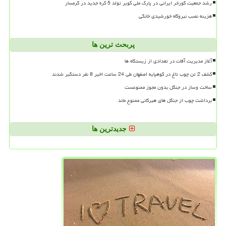
رشد جمعیت گورخر ایرانی در پارک ملی کویر تولد 5 کره جدید در گرمسار
هزینه نصب نیروگاه خورشیدی خانگی
پربحث ترین ها
آغاز مدیریت آفات در تعدادی از زیستگاه ها
کشف 2 تن چوب تاغ در کوهپایه اصفهان طی 24 ساعت اخیر 8 نفر دستگیر شدند
ساخت وساز در جنگل بدون مجوز ممنوعست
برداشت چوب از جنگل های هیرکانی ممنوع ماند
جدیدترین ها