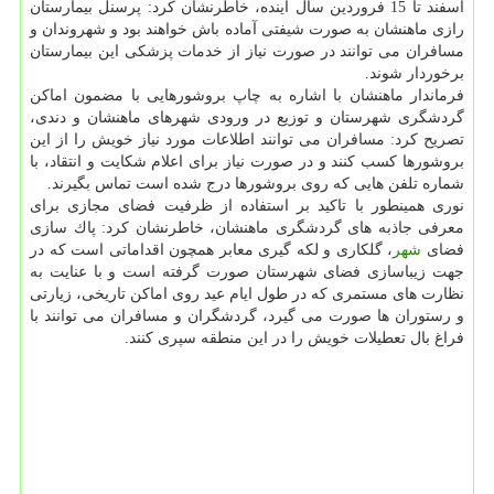
اسفند تا 15 فروردین سال آینده، خاطرنشان كرد: پرسنل بیمارستان
رازی ماهنشان به صورت شیفتی آماده باش خواهند بود و شهروندان و
مسافران می توانند در صورت نیاز از خدمات پزشكی این بیمارستان
برخوردار شوند.
فرماندار ماهنشان با اشاره به چاپ بروشورهایی با مضمون اماكن
گردشگری شهرستان و توزیع در ورودی شهرهای ماهنشان و دندی،
تصریح كرد: مسافران می توانند اطلاعات مورد نیاز خویش را از این
بروشورها كسب كنند و در صورت نیاز برای اعلام شكایت و انتقاد، با
شماره تلفن هایی كه روی بروشورها درج شده است تماس بگیرند.
نوری همینطور با تاكید بر استفاده از ظرفیت فضای مجازی برای
معرفی جاذبه های گردشگری ماهنشان، خاطرنشان كرد: پاك سازی
فضای
شهر
، گلكاری و لكه گیری معابر همچون اقداماتی است كه در
جهت زیباسازی فضای شهرستان صورت گرفته است و با عنایت به
نظارت های مستمری كه در طول ایام عید روی اماكن تاریخی، زیارتی
و رستوران ها صورت می گیرد، گردشگران و مسافران می توانند با
فراغ بال تعطیلات خویش را در این منطقه سپری كنند.