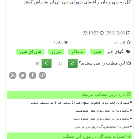
گل به شهروندان و اعضای شورای
شهر
تهران شادباش گفتند.
1396/12/08
22:10:23
4591
/ 5
5.0
تگهای خبر:
شهر
,
مسافر
,
نوروز
,
شورای شهر
این مطلب را می پسندید؟
(0)
(1)
تازه ترین مطالب مرتبط
کشف 2 تن چوب تاغ در کوهپایه اصفهان طی 24 ساعت اخیر 8 نفر دستگیر شدند
ساخت وساز در جنگل بدون مجوز ممنوعست
ساخت وساز در جنگل بدون مجوز ممنوع است
کاهش ۲۰ سانتیمتری آب دریای خزر در سال
نظرات بینندگان در مورد این مطلب