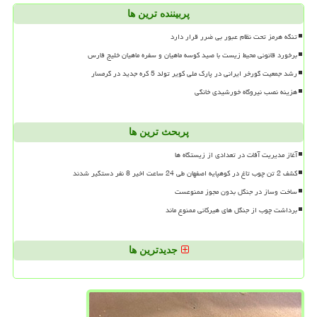
پربیننده ترین ها
تنگه هرمز تحت نظام عبور بی ضرر قرار دارد
برخورد قانونی محیط زیست با صید کوسه ماهیان و سفره ماهیان خلیج فارس
رشد جمعیت گورخر ایرانی در پارک ملی کویر تولد 5 کره جدید در گرمسار
هزینه نصب نیروگاه خورشیدی خانگی
پربحث ترین ها
آغاز مدیریت آفات در تعدادی از زیستگاه ها
کشف 2 تن چوب تاغ در کوهپایه اصفهان طی 24 ساعت اخیر 8 نفر دستگیر شدند
ساخت وساز در جنگل بدون مجوز ممنوعست
برداشت چوب از جنگل های هیرکانی ممنوع ماند
جدیدترین ها