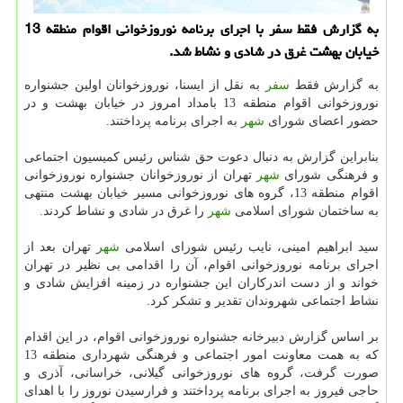
به گزارش فقط سفر با اجرای برنامه نوروزخوانی اقوام منطقه 13
خیابان بهشت غرق در شادی و نشاط شد.
به گزارش فقط
سفر
به نقل از ایسنا، نوروزخوانان اولین جشنواره
نوروزخوانی اقوام منطقه 13 بامداد امروز در خیابان بهشت و در
حضور اعضای شورای
شهر
به اجرای برنامه پرداختند.
بنابراین گزارش به دنبال دعوت حق شناس رئیس كمیسیون اجتماعی
و فرهنگی شورای
شهر
تهران از نوروزخوانان جشنواره نوروزخوانی
اقوام منطقه 13، گروه های نوروزخوانی مسیر خیابان بهشت منتهی
به ساختمان شورای اسلامی
شهر
را غرق در شادی و نشاط كردند.
سید ابراهیم امینی، نایب رئیس شورای اسلامی
شهر
تهران بعد از
اجرای برنامه نوروزخوانی اقوام، آن را اقدامی بی نظیر در تهران
خواند و از دست اندركاران این جشنواره در زمینه افزایش شادی و
نشاط اجتماعی شهروندان تقدیر و تشكر كرد.
بر اساس گزارش دبیرخانه جشنواره نوروزخوانی اقوام، در این اقدام
كه به همت معاونت امور اجتماعی و فرهنگی شهرداری منطقه 13
صورت گرفت، گروه های نوروزخوانی گیلانی، خراسانی، آذری و
حاجی فیروز به اجرای برنامه پرداختند و فرارسیدن نوروز را با اهدای