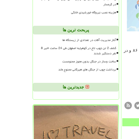
در گرمسار
هزینه نصب نیروگاه خورشیدی خانگی
پربحث ترین ها
آغاز مدیریت آفات در تعدادی از زیستگاه ها
کشف 2 تن چوب تاغ در کوهپایه اصفهان طی 24 ساعت اخیر 8
شهبازی در انتها اظهاركرد: میانگین شاخص كیفیت هوای تهران طی ۲۴ ساعت گذشته ۷۸ وهوا در شرایط سالم بود. این شاخص هم اكنون ۸۶ و در
نفر دستگیر شدند
ساخت وساز در جنگل بدون مجوز ممنوعست
برداشت چوب از جنگل های هیرکانی ممنوع ماند
جدیدترین ها