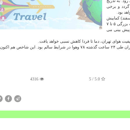
نیه انتظار می رود. به تدریج
می گردد و برخی
هد بود.
امه اظهار داشت: این شرایط در روز جمعه ( ۴ اسفند) كمابیش
ادامه می یابد و برای برخی ساعات وزش باد نسبتا شدید به بزرگی ۵ تا ۷
پیش بینی می
یت هوای تهران، دما تا فردا كاهش نسبی خواهد یافت.
4316
/ 5
5.0