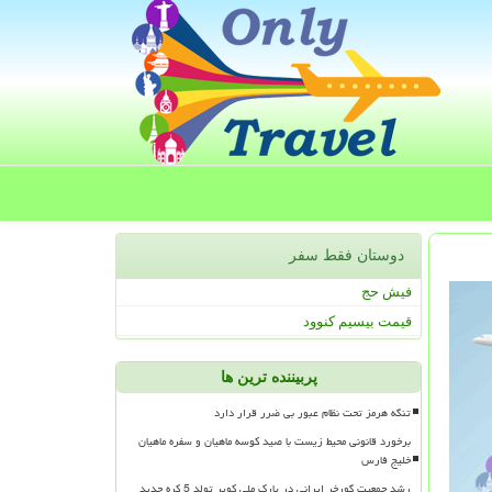
دوستان فقط سفر
فیش حج
قیمت بیسیم کنوود
پربیننده ترین ها
تنگه هرمز تحت نظام عبور بی ضرر قرار دارد
برخورد قانونی محیط زیست با صید کوسه ماهیان و سفره ماهیان
خلیج فارس
رشد جمعیت گورخر ایرانی در پارک ملی کویر تولد 5 کره جدید