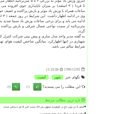
امروز وزش باد مؤثر به بزرگی ۳ تا ۵ متربرثا
تا فردا ( ۳ اسفند) بر میزان ناپایداری جوی افزوده 
ساعات همراه با وزش باد موثر و بارش پراكنده و خفیف خوا
وی در اد
متربرثانیه از سمت نواحی شمال شرقی و بارش پراكنده 
گردد.
به گفته مدیر واحد مدل سازی و پیش بینی شركت كنترل كیف
شرایط سالم می باشد.
1396/12/02
13:29:08
تگهای خبر:
شهر
,
كیفیت
این مطلب را می پسندید؟
(0)
(1)
تازه ترین مطالب مرتبط
کشف 2 تن چوب تاغ در کوهپایه اصفهان طی 24 ساعت اخیر 8 نفر دستگیر شدند
ساخت وساز در جنگل بدون مجوز ممنوعست