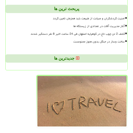
پربحث ترین ها
امنیت گردشگران و صیانت از طبیعت باید همزمان تامین گردد
آغاز مدیریت آفات در تعدادی از زیستگاه ها
کشف 2 تن چوب تاغ در کوهپایه اصفهان طی 24 ساعت اخیر 8 نفر دستگیر شدند
ساخت وساز در جنگل بدون مجوز ممنوعست
جدیدترین ها