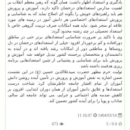
یادگیری و استعداد اظهار داشت: همان گونه که رهبر معظم انقلاب بر
اهمیت مدارس استعدادهای درخشان تاکید دارند، آموزش و پرورش
هم باید راهبردهای خویش را بگونه ای اصلاح نماید که به شناسایی و
پرورش استعدادهای اختصاصی هر دانش آموز در زمینه های مورد
علاقه او منجر شود. نباید همه امکانات صرف تربیت گروهی خاص با
استعداد تحصیلی در چند رشته محدود گردد.
وی با تاکید بر ضرورت شناسایی استعدادهای برتر حتی در مناطق
دورافتاده و کم برخوردار افزود: خیلی از استعدادهای درخشان در دل
روستاها و مناطقی دور از امکانات رشد یافته اند و در آینده به
دانشمندان و متخصصان برجسته کشور تبدیل خواهند شد. آموزش و
پرورش باید برای شناسایی و پشتیبانی از چنین استعدادهایی برنامه
ریزی هدفمند داشته باشد.
تولیت حرم مطهر حضرت سیدعلاالدین حسین (ع) در این نشست
ضمن اشاره به نقش آموزش و پرورش در تأمین آینده روشن دانش
آموزان از تمام اقشار جامعه خاطرنشان کرد: شناخت درست
استعدادها و علایق دانش آموزان از همان دوران ابتدایی، افزون بر
کاهش صدمه های اجتماعی و جرایم، می تواند جامعه ای سالم،
شاداب و پویا را برای آینده کشور تضمین کند.
1404/03/14
11:16:07
673
/ 5
0.0