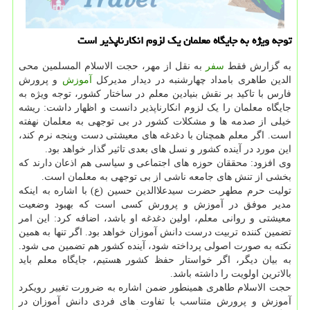
توجه ویژه به جایگاه معلمان یک لزوم انکارناپذیر است
به گزارش فقط
سفر
به نقل از مهر، حجت الاسلام المسلمین محی
الدین طاهری بامداد چهارشنبه در دیدار مدیرکل
آموزش
و پرورش
فارس با تاکید بر نقش بنیادین معلم در ساختار کشور، توجه ویژه به
جایگاه معلمان را یک لزوم انکارناپذیر دانست و اظهار داشت: ریشه
خیلی از صدمه ها و مشکلات کشور در بی توجهی به معلمان نهفته
است. اگر معلم همچنان با دغدغه های معیشتی دست وپنجه نرم کند،
این مورد در آینده کشور و نسل های بعدی تاثیر گذار خواهد بود.
وی افزود: محققان حوزه های اجتماعی و سیاسی هم اذعان دارند که
بخشی از تنش های جامعه ناشی از بی توجهی به معلمان است.
تولیت حرم مطهر حضرت سیدعلاالدین حسین (ع) با اشاره به اینکه
مدیر موفق در آموزش و پرورش کسی است که بهبود وضعیت
معیشتی و روانی معلم، اولین دغدغه او باشد، اضافه کرد: این امر
تضمین کننده تربیت درست دانش آموزان خواهد بود. اگر تنها به همین
نکته به صورت اصولی پرداخته شود، آینده کشور هم تضمین می شود.
به بیان دیگر، اگر خواستار حفظ کشور هستیم، جایگاه معلم باید
بالاترین اولویت را داشته باشد.
حجت الاسلام طاهری همینطور ضمن اشاره به ضرورت تغییر رویکرد
آموزش و پرورش متناسب با تفاوت های فردی دانش آموزان در