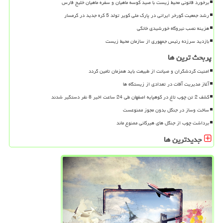
برخورد قانونی محیط زیست با صید کوسه ماهیان و سفره ماهیان خلیج فارس
رشد جمعیت گورخر ایرانی در پارک ملی کویر تولد 5 کره جدید در گرمسار
هزینه نصب نیروگاه خورشیدی خانگی
بازدید سرزده رئیس جمهوری از سازمان محیط زیست
پربحث ترین ها
امنیت گردشگران و صیانت از طبیعت باید همزمان تامین گردد
آغاز مدیریت آفات در تعدادی از زیستگاه ها
کشف 2 تن چوب تاغ در کوهپایه اصفهان طی 24 ساعت اخیر 8 نفر دستگیر شدند
ساخت وساز در جنگل بدون مجوز ممنوعست
برداشت چوب از جنگل های هیرکانی ممنوع ماند
جدیدترین ها