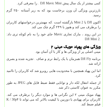
کمی بیشتر از یک سال پیش
. DJI Mavic Mini
را معرفی کرد.
بارزترین ویژگی آن وزن برخاست بود که به زیر آستانه ۲۵۰ گرم
رسید.
اکنون
DJI
با
Mini 2
بازگشته است .که مهمترین درخواستهای کاربران
را برطرف می کند و هنوز با ۲۴۹ گرم چک می کند.
در این روند ، مارک تجاری
Mavic
جای خود را به نام کوتاه تری داد
:
DJI Mini 2.
ویژگی های پهپاد مویک مینی
۲
مینی اصلی پر از ویژگی ها و کار با آن آسان بود.
برنامه
DJI Fly
همزمان با یک رابط نرم و صاف . تجزیه شده و بصری
ارائه شد.
اما این پهپاد همچنین با محدودیت هایی روبرو شد که کاربران را ناامید
کرد.
از جمله انتقال لکه دار و توانایی فقط ضبط فایل های
JPEG
به طور
مکرر به عنوان کاستی ذکر شد.
پهپاد مویک مینی ۲ این نگرانی ها و موارد دیگر را برطرف می کند.
کاربران برای پهپادی با دوربین با کیفیت بالاتر که می تواند تا ۴
K / 30p
فیلم ضبط کند.