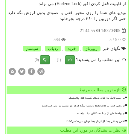
از قابلیت قفل کردن افق
(Horizon Lock)
می تواند.
ویدیو های شما را روی محور افقی یا عمودی بدون لرزش نگه دارد
حتی اگر دوربین را ۳۶۰ درجه بچرخانید.
1400/03/05
21:44:55
584
/ 5
5.0
تگهای خبر:
رپورتاژ
,
خرید
,
ردیاب
,
سیستم
این مطلب را می پسندید؟
(0)
(1)
تازه ترین مطالب مرتبط
بررسی جایگزین های پایدار کیسه های پلاستیکی
ارزیابی خسارت های محیط زیست تنگه هرمز در دست بررسی می باشد
۲ بهله بالابان از چنگ متخلفان نجات یافتند
افعی وحشی بعد از تیمار به آغوش طبیعت برگشت
نظرات بینندگان در مورد این مطلب