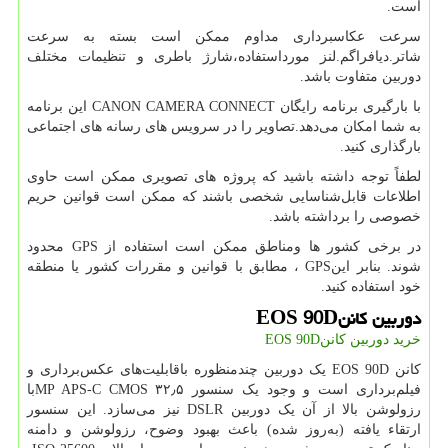
است.
سرعت عکاسبرداری مداوم ممکن است بسته به سرعت
شاتر.دیافراگم.لنز مورداستفاده،شارژ باطری و تنظیمات مختلف
دوربین متفاوت باشد.
با بارگیری برنامه رایگان
CANON CAMERA CONNECT
این برنامه
به شما امکان می‌دهد.تصاویر را در سرویس های رسانه های اجتماعی
بارگذاری کنید.
لطفاً توجه داشته باشید که پروژه های تصویری ممکن است حاوی
اطلاعات قابل‌شناسایی شخصی باشند که ممکن است قوانین حریم
خصوصی را برداشته باشد.
در برخی کشور ها ومناطق ممکن است استفاده از
GPS
محدود
شوند. بنابر این
GPS
، مطابق با قوانین و مقررات کشور یا منطقه
خود استفاده کنید.
دوربین کانن
EOS 90D
خرید دوربین کانن
EOS 90D
کانن
EOS 90D
یک دوربین چندمنظوره باقابلیت‌های عکس‌برداری و
فیلم‌برداری است و وجود یک سنسور ۳۲٫۵
MP APS-C CMOS
با
رزولوشن بالا از آن یک دوربین
DSLR
نیز می‌سازد. این سنسور
ارتقاء یافته (به‌روز شده) باعث بهبود وضوح، رزولوشن و دامنه