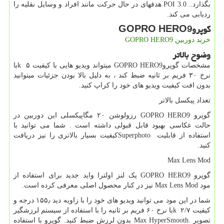
بگذارد..
POI 3.0
هدفهای در حال حرکت مانند افراد و وسایل نقلیه را
ردیابی می کند.
گوپرو
GOPRO HERO9
خرید دوربین
GOPRO HERO9
وضوح بالاتر
مشخصات گوپرو
GOPRO HERO9
میتواند ویدیو هایی با کیفیت ۵
k
با
نرخ ۳۰ فریم بر ثانیه ضبط کند ، به دلیل بالا بودن جزئیات میتوانید
بدون افت کیفیت ویدیو های خود را کراپ کنید.
تعداد پیکسل بالاتر
گوپرو
GOPRO HERO9
رزولوشن ۲۰ مگاپیکسلی این دوربین در
حالت عکاسی بهبود قابل قبولی داشته است . شما می توانید با
استفاده از قابلیت
Superphoto
کیفیت بسیار بالاتری را نیز دریافت
کنید.
Max Lens Mod
گوپرو
GOPRO HERO9
یک لنز اولترا واید جدید برای استفاده از
مود
Max Lens Mod
نیز در کنار محصول اصلی معرفی کرده است.
شما در این مود می توانید ویدیو های خود را با زاویه دید ۱۵۵٫ درجه و
کیفیت ۲/۷
k
با نرخ ۶۰ فریم بر ثانیه را با استفاده از سیستم لرزشگیر
تصویر
Max HyperSmooth.
بدون لرزش ضبط کنید. گوپرو با استفاده