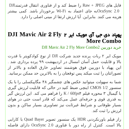
فایل های
Raw + JPEG
را ضبط کند و از فناوری انتقال قدرتمند
DJI
OcuSync 2.0
به جای اعتماد به
Wi-Fi
برخوردار باشد. کمی بیشتر
هزینه می کنند. بنابراین. آیا ارزش ارتقا از مینی اصلی را دارد.
پهپاد دی جی آی مویک ایر
۲
DJI Mavic Air 2 Fly
More Combo
خرید دوربین 2
DJI Mavic Air 2 Fly More Combo
مویک ایر ۲ ربات پرنده جدید شرکت
DJI
از نوع کوادکوپتر با قدرت
بالا و قابلیت حمل آسان امسال در اردیبهشت ۹۹ پرده برداری شد .
این پهپاد با دوربین فوق هوشمند تصاویر خارق العاده و بالاتر از
تصوراتتان را ثبت میکند پس توقعتان را به بالاترین حد ممکن برسانید.
شما به سهولت میتوانید عکس های چشمگیر ۴۸ مگاپیکسلی را با یک
سنسور
CMOS 1/2
اینچی ضبط کنید در حالی که قابلیت لرزش گیری
با گیمبال ۳ محوره فیلم ۴
K / 60fps
را فراهم می کند. ‌این لرزش گیر
به قدری قوی و حرفه‌ای عمل می‌کند که قادر است حتی در هوای
بسیار طوفانی و شرایط غیرثابت نیز تصاویری بسیار ساکن و بدون
لرزش را ثبت کند.
راز فیلم باورنکردنی
HDR
یک سنسور تصویر
Quad Bayer
با کارایی
بالا است. کنترل از راه دور با فناوری
OcuSync 2.0
دارای فاصله