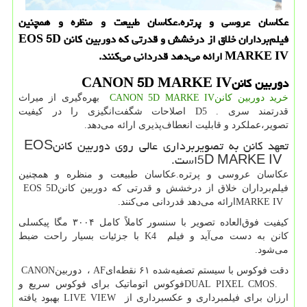
عكاسان عروسی و پرتره.عكاسان طبیعت و منظره و همچنین
فیلم‌برداران خلاق از درخشش و قدرتی كه دوربین كانن EOS 5D
MARKE IV ارائه می‌دهد قدردانی می‌كنند.
دوربین کانن
CANON 5D MARKE IV
خرید دوربین کانن
CANON 5D MARKE IV
بهره‌گیری از میراث
قدرتمند سری
D5 .
اصلاحات شگفت‌انگیزی را در کیفیت
تصویر،عملکرد و قابلیت انعطاف‌پذیری ارائه می‌دهد.
تعهد کانن به تصویربرداری عالی روی دوربین کانن
EOS
5D MARKE IV
است.
عکاسان عروسی و پرتره.عکاسان طبیعت و منظره و همچنین
فیلم‌برداران خلاق از درخشش و قدرتی که دوربین کانن
EOS 5D
MARKE IV
ارائه می‌دهد قدردانی می‌کنند.
کیفیت فوق‌العاده تصویر با سنسور کاملاً کامل ۳۰۰۴ مگا پیکسلی
کانن به دست می‌آید و فیلم
K4
با جزئیات بسیار راحت ضبط
می‌شود.
دقت فوکوس با سیستم تصفیه‌شده ۶۱ نقطه‌ای
AF
، دوربین
CANON
DUAL PIXEL CMOS.
فوکوس اتوماتیک برای فوکوس سریع و
ارزان برای فیلمبرداری و عکسبرداری از
LIVE VIEW
بهبود یافته