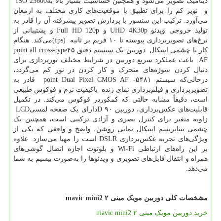
دینامیک تصویر می‌شود و همچنین حساسیت بسیار بالا به
ISO 25600
و نویز کم را برای تطبیق با موقعیت‌های کاری مختلف به ارمغان
می‌آورد. ترکیب این سنسور با پردازش تصویر پیشرفته آن را قادر به
تولید خروجی ویدئو
UHD 4K30p
و
Full HD 120p
و پشتیبانی از
نرخ‌های تصویربرداری پیوسته تا ۱۰ فریم بر ثانیه
(fps)
می‌کند. هنگام
کار با چشمی اپتیکال دوربین یک سیستم دقیق ۴۵
point all cross-type
AF
باعث عملکرد سریع دوربین در شرایط مختلف نورپردازی برای
دنبال کردن سوژه‌های متحرک و کار کردن در نور کم می‌گردد،
درحالی‌که سیستم ۵۴۸۱
-
point Dual Pixel CMOS AF
قادر به
تصویربرداری و فیلم‌برداری نمای زنده باکیفیت نرم و فوکوس طبیعی
است، دقیقاً مشابه حالتی که کمکوردر فوکوس می‌کند. در تکمیل
قابلیت‌های عکس‌برداری، دوربین ۹۰
D
دارای یک صفحه لمسی
LCD
زاویه متغیر برای کنترل بصری و آزادی ترکیبی است، همچنین یک
چشمی پنتاپریسم اپتیکال نمایی روشن، واضح و واقعی که یکی از
ویژگی‌های تجربه عکس‌برداری
DSLR
است را مهیا می‌سازد. علاوه
بر این راه‌های ارتباطی
Wi-Fi
و بلوتوث اجازه اتصال گوشی‌های
همراه و انتقال فایل‌های تصویری و ویدئوها را به‌صورت بیسیم به شما
می‌دهد.
مشخصات کلی دوربین مویک مینی
۲
mavic mini2
خرید دوربین مویک مینی ۲
mavic mini2