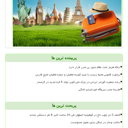
پربیننده ترین ها
تنگه هرمز تحت نظام عبور بی ضرر قرار دارد
برخورد قانونی محیط زیست با صید کوسه ماهیان و سفره ماهیان خلیج فارس
رشد جمعیت گورخر ایرانی در پارک ملی کویر تولد 5 کره جدید در گرمسار
هزینه نصب نیروگاه خورشیدی خانگی
پربحث ترین ها
کشف 2 تن چوب تاغ در کوهپایه اصفهان طی 24 ساعت اخیر 8 نفر دستگیر شدند
ساخت وساز در جنگل بدون مجوز ممنوعست