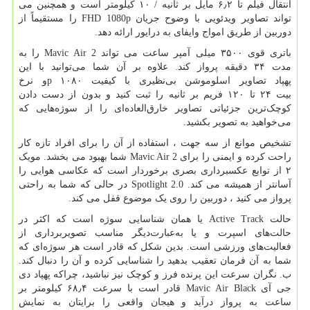
انتقال فیلم تا ۶٫۲ مایل بر ثانیه / ۱۰ کیلومتر است و همچنین می
تواند تصاویر ویدئویی با وضوح جریان
FHD 1080p
را مستقیماً از
دوربین از طریق امواج وایفای به درایور ارائه دهد.
باتری قوی ۳۵۰۰ میلی آمپر ساعت می تواند
Mavic Air 2
را به
مدت ۳۴ دقیقه پرواز کند. علاوه بر آن شما می‌توانید با این
پهپاد تصاویر اسلوموشن بی‌نظیری با کیفیت ۱۰۸۰
p
و نرخ
بیت ۲۴ تا ۱۲۰ فریم بر ثانیه را ثبت کنید و بدون از دست دادن
کوچک‌ترین جزئیاتی تصاویر خارق‌العاده‌ای را از سوژه‌هایی که
می‌خواهید به تصویر بکشید.
تشخیص موانع از سه جهت ، استفاده از آن را برای افراد تازه کار
راحت کرده و ایمنی را برای
Mavic Air 2
شما بهبود می بخشد. مویک
۲ از توابع عکسبرداری بصری برخوردار است که عکاسی هوایی را
آسانتر از همیشه می کند.
Spotlight 2.0
در حالی که شما به راحتی
پرواز می کنید ، دوربین را روی یک موضوع قفل می کند.
حالت
Active Track
یا همان شناسایی سوژه است که اکثر در
حالت‌های اسپرت و یا به‌عبارت‌دیگر مناسب تصویربرداری از
فعالیت‌های ورزشی است. بدین شکل که قادر است هر سوژه‌ای که
شما به آن فرمان تعقیب بدهید را شناسایی کرده و آن را دنبال کند.
ب. نگران سرعت این پرنده فرز و کوچک نیز نباشید، چراکه پهپاد دی
جی آی
Mavic Air Black
قادر است با سرعت ۶۸٫۴ کیلومتر بر
ساعت به پرواز درآید و هیجان واقعی را برایتان به نمایش