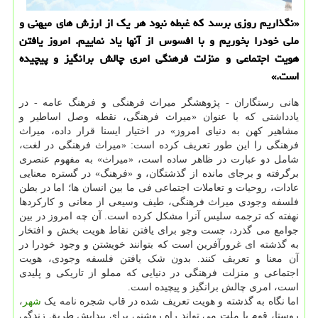
«نگذاریم روزی برسد که غبطه نبود هر یک از ارزش های میهنی و
ملی خودرا بخوریم و با افسوس از آنها یاد نماییم. امروز یافتن
هویت اجتماعی و منزلت فرهنگی امری چالش برانگیز و پیچیده
است.»
هانی رستگاران - پژوهشگر میراث فرهنگی و فرهنگ عامه - در
یادداشتی که با عنوان «میراث فرهنگی، نقطه وصل اساطیر و
مشاهیر کهن به دنیای امروز» در اختیار ایسنا قرار داده، میراث
فرهنگی را این طور تعریف کرده است: «میراث فرهنگی در لغت،
شامل دو عبارت در ظاهر ساده است، «میراث» به مفهوم عنصری
برگرفته و برجای مانده از گذشتگان، و «فرهنگ» در گستره معنایی
عادات، روحیات و تعاملات اجتماعی فی ما بین انسان ها؛ اما در بطن
فلسفه وجودی میراث فرهنگی، طیف وسیعی از معانی و کارکردها
نهفته که ترجمه سلیس آنرا مشکل کرده است. آن چه امروز در بین
جوامع می گذرد، جست وجو برای یافتن نقاط هویت بخش و افتخار
به گذشته ای غرورآفرین است که بتوانند خویشتن و وجود خودرا در
آن معنا و تعریف کنند. بدون شک یافتن فلسفه وجودی، هویت
اجتماعی و منزلت فرهنگی در دنیایی که مملو از تاریکی و پلیدی
است، امری چالش برانگیز و پیچیده است.
اما نگاه به گذشته و هویت تعریف شده در قاب شجره نامه یک
شهر
،
روستا، قوم یا ملت می تواند راه روشنی برای پیدایش طریق زندگی