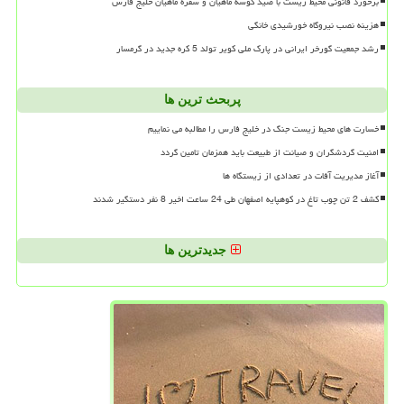
برخورد قانونی محیط زیست با صید کوسه ماهیان و سفره ماهیان خلیج فارس
هزینه نصب نیروگاه خورشیدی خانگی
رشد جمعیت گورخر ایرانی در پارک ملی کویر تولد 5 کره جدید در گرمسار
پربحث ترین ها
خسارت های محیط زیست جنگ در خلیج فارس را مطالبه می نماییم
امنیت گردشگران و صیانت از طبیعت باید همزمان تامین گردد
آغاز مدیریت آفات در تعدادی از زیستگاه ها
کشف 2 تن چوب تاغ در کوهپایه اصفهان طی 24 ساعت اخیر 8 نفر دستگیر شدند
جدیدترین ها