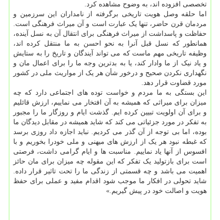
تخصصی افزوده اند، به وضوح مشاهده کرد.
اما حلقه وصل هویت تاریخی برگرفته از نامداران این سرزمین و
مردمان قرن حاضر، تنها یک عبارت است و آن میراث فرهنگی است.
حفاظت و پاسداشت از میراث فرهنگی برای انتقال آن به نسل آینده،
همانطور که نسل قبل آنرا به نحو احسن به ما منتقل کرده اند،
وظیفه تاریخی مهم ماست که می تواند آیندگان و تاریخ را به ستایش
و یاد نیک از ما وادار کند، یا به بدترین وجه ما را برای اعمال مان و
نگهداری نکردن صحیح و درخور شأن هر یک از مواریث ملی در کشور
مورد قضاوت قرار دهد.
این بستگی به ما مردم و خواست توده های اجتماعی دارد که چه
میزان برای میراثی که همیشه به آن افتخار می نماییم، ارزش قائلیم
و برای آن اولویت تبیین کرده ایم. گذشت ایام و روزگار ما را مجبور
به تفکر در مورد جزئیاتی می کند که شاید همیشه در مقابل دیدگان ما
بوده، اما بی توجه از آن گذر می کردیم. نباید اجازه داد روزی برسد
که غبطه نبود هر یک از ارزش های میهنی و ملی خودرا بخوریم و با
افسوس از آنها یاد نماییم. مناسبت ها و ایام گرامی داشت، فرصتی
است برای بازتولید یک تفکر که این مقوله چه میزان برای مان حائز
اهمیت می باشد و چه قسمتی از زندگی ما را تحت تاثیر قرار داده.
شاید تحولی در افکار ما موجب شود اقدام مفید و عملی برای حفظ
هویت و اصالت خود در پیش گیریم.»