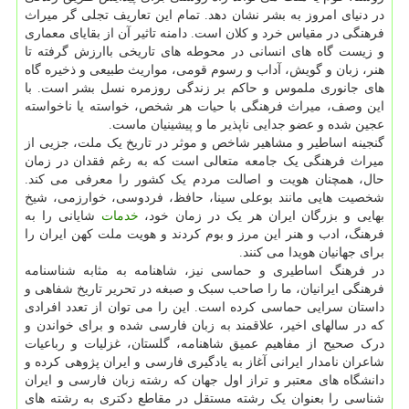
در دنیای امروز به بشر نشان دهد. تمام این تعاریف تجلی گر میراث
فرهنگی در مقیاس خرد و کلان است. دامنه تاثیر آن از بقایای معماری
و زیست گاه های انسانی در محوطه های تاریخی باارزش گرفته تا
هنر، زبان و گویش، آداب و رسوم قومی، مواریث طبیعی و ذخیره گاه
های جانوری ملموس و حاکم بر زندگی روزمره نسل بشر است. با
این وصف، میراث فرهنگی با حیات هر شخص، خواسته یا ناخواسته
عجین شده و عضو جدایی ناپذیر ما و پیشینیان ماست.
گنجینه اساطیر و مشاهیر شاخص و موثر در تاریخ یک ملت، جزیی از
میراث فرهنگی یک جامعه متعالی است که به رغم فقدان در زمان
حال، همچنان هویت و اصالت مردم یک کشور را معرفی می کند.
شخصیت هایی مانند بوعلی سینا، حافظ، فردوسی، خوارزمی، شیخ
بهایی و بزرگان ایران هر یک در زمان خود،
خدمات
شایانی را به
فرهنگ، ادب و هنر این مرز و بوم کردند و هویت ملت کهن ایران را
برای جهانیان هویدا می کنند.
در فرهنگ اساطیری و حماسی نیز، شاهنامه به مثابه شناسنامه
فرهنگی ایرانیان، ما را صاحب سبک و صبغه در تحریر تاریخ شفاهی و
داستان سرایی حماسی کرده است. این را می توان از تعدد افرادی
که در سالهای اخیر، علاقمند به زبان فارسی شده و برای خواندن و
درک صحیح از مفاهیم عمیق شاهنامه، گلستان، غزلیات و رباعیات
شاعران نامدار ایرانی آغاز به یادگیری فارسی و ایران پژوهی کرده و
دانشگاه های معتبر و تراز اول جهان که رشته زبان فارسی و ایران
شناسی را بعنوان یک رشته مستقل در مقاطع دکتری به رشته های