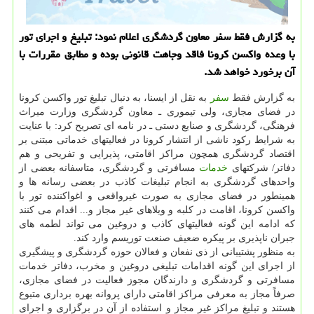
به گزارش فقط سفر معاون گردشگری اعلام نمود: تبلیغ و اجرای تور
با وعده واکسن کرونا فاقد وجاهت قانونی بوده و مطابق مقررات با
آن برخورد خواهد شد.
به گزارش فقط
سفر
به نقل از ایسنا، به دنبال تبلیغ تور واکسن کرونا
در فضای مجازی، ولی تیموری ـ معاون گردشگری وزارت میراث
فرهنگی، گردشگری و صنایع دستی ـ در نامه ای تصریح کرد: با عنایت
به شرایط رکود ناشی از انتشار کرونا در فعالیتهای خدماتی مبتنی بر
اقتصاد گردشگری همچون مراکز اقامتی، پذیرایی و تفریحی و هم
دفاتر/ شرکتهای
خدمات
مسافرتی و گردشگری، متاسفانه بعضی از
واحدهای گردشگری به انجام تبلیغات کاذب در بعضی رسانه ها و
همینطور در فضای مجازی به صورت غیرواقعی و اغواکننده تور با
واکسن کرونا، اقامت در کلبه و ویلاهای غیر مجاز و... اقدام می کنند
که ادامه این گونه فعالیتهای کاذب و دروغین می تواند لطمه های
جبران ناپذیری بر پیکره ضعیف صنعت توریسم وارد کند.
به منظور پشتیبانی از ذی نفعان و فعالان حوزه گردشگری و پیشگیری
از اجرای این گونه اقدامات تبلیغی دروغین و مخرب، دفاتر خدمات
مسافرتی و گردشگری و دارندگان مجوز فعالیت در فضای مجازی،
صرفاً مجاز به معرفی مراکز اقامتی دارای پروانه بهره برداری متبوع
هستند و تبلیغ مراکز غیر مجاز و استفاده از آن در برگزاری و اجرای