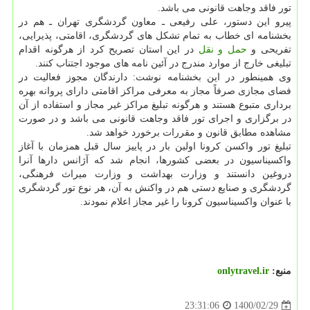
تور فاقد وجاهت قانونی می باشد.
پیرو این دستور، علی رفیعی ـ معاون گردشگری تهران ـ هم در
بخشنامه ای خطاب به تمام تشکل های گردشگری، اقامتی، پذیرایی،
تفریحی و
حمل و نقل
در این استان تصریح کرد از هرگونه اقدام
تبلیغی خارج از موارد مندرج در آئین نامه های موجود اجتناب کنند.
وی همینطور در این بخشنامه نوشت: دارندگان مجوز فعالیت در
فضای مجازی صرفاً مجاز به معرفی مراکز اقامتی دارای پروانه بهره
برداری متبوع هستند و هرگونه تبلیغ مراکز غیر مجاز و استفاده از آن
در برگزاری و اجرای تور فاقد وجاهت قانونی می باشد و در صورت
مشاهده مطابق قانون و مقررات برخورد خواهد شد.
تبلیغ تور واکسن کرونا اولین بار در پاییز سال قبل همزمان با آغاز
واکسیناسیون در بعضی کشورها، انجام شد که آژانس دارها آنرا
دروغین دانستند و وزارت بهداشت و وزارت میراث فرهنگی،
گردشگری و صنایع دستی هم در واکنش به آن، هر نوع تور گردشگری
با عنوان واکسیناسیون کرونا را غیر مجاز اعلام نمودند.
منبع:
onlytravel.ir
1400/02/29
23:31:06