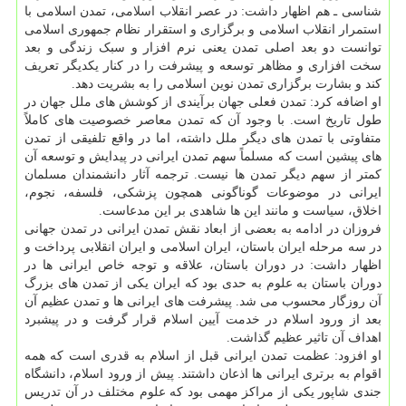
شناسی ـ هم اظهار داشت: در عصر انقلاب اسلامی، تمدن اسلامی با
استمرار انقلاب اسلامی و برگزاری و استقرار نظام جمهوری اسلامی
توانست دو بعد اصلی تمدن یعنی نرم افزار و سبک زندگی و بعد
سخت افزاری و مظاهر توسعه و پیشرفت را در کنار یکدیگر تعریف
کند و بشارت برگزاری تمدن نوین اسلامی را به بشریت دهد.
او اضافه کرد: تمدن فعلی جهان برآیندی از کوشش های ملل جهان در
طول تاریخ است. با وجود آن که تمدن معاصر خصوصیت های کاملاً
متفاوتی با تمدن های دیگر ملل داشته، اما در واقع تلفیقی از تمدن
های پیشین است که مسلماً سهم تمدن ایرانی در پیدایش و توسعه آن
کمتر از سهم دیگر تمدن ها نیست. ترجمه آثار دانشمندان مسلمان
ایرانی در موضوعات گوناگونی همچون پزشکی، فلسفه، نجوم،
اخلاق، سیاست و مانند این ها شاهدی بر این مدعاست.
فروزان در ادامه به بعضی از ابعاد نقش تمدن ایرانی در تمدن جهانی
در سه مرحله ایران باستان، ایران اسلامی و ایران انقلابی پرداخت و
اظهار داشت: در دوران باستان، علاقه و توجه خاص ایرانی ها در
دوران باستان به علوم به حدی بود که ایران یکی از تمدن های بزرگ
آن روزگار محسوب می شد. پیشرفت های ایرانی ها و تمدن عظیم آن
بعد از ورود اسلام در خدمت آیین اسلام قرار گرفت و در پیشبرد
اهداف آن تاثیر عظیم گذاشت.
او افزود: عظمت تمدن ایرانی قبل از اسلام به قدری است که همه
اقوام به برتری ایرانی ها اذعان داشتند. پیش از ورود اسلام، دانشگاه
جندی شاپور یکی از مراکز مهمی بود که علوم مختلف در آن تدریس