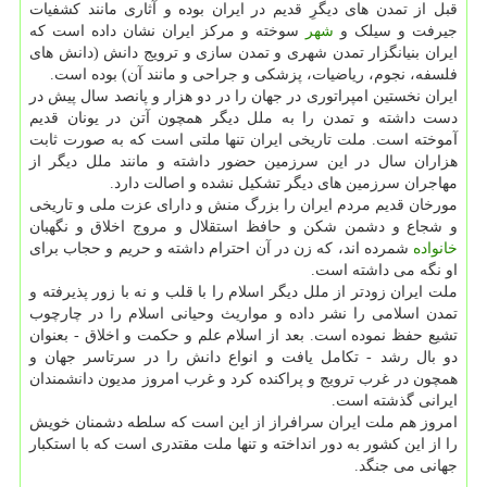
قبل از تمدن های دیگرِ قدیم در ایران بوده و آثاری مانند کشفیات
جیرفت و سیلک و
شهر
سوخته و مرکز ایران نشان داده است که
ایران بنیانگزار تمدن شهری و تمدن سازی و ترویج دانش (دانش های
فلسفه، نجوم، ریاضیات، پزشکی و جراحی و مانند آن) بوده است.
ایران نخستین امپراتوری در جهان را در دو هزار و پانصد سال پیش در
دست داشته و تمدن را به ملل دیگر همچون آتن در یونان قدیم
آموخته است. ملت تاریخی ایران تنها ملتی است که به صورت ثابت
هزاران سال در این سرزمین حضور داشته و مانند ملل دیگر از
مهاجران سرزمین های دیگر تشکیل نشده و اصالت دارد.
مورخان قدیم مردم ایران را بزرگ منش و دارای عزت ملی و تاریخی
و شجاع و دشمن شکن و حافظ استقلال و مروج اخلاق و نگهبان
خانواده
شمرده اند، که زن در آن احترام داشته و حریم و حجاب برای
او نگه می داشته است.
ملت ایران زودتر از ملل دیگر اسلام را با قلب و نه با زور پذیرفته و
تمدن اسلامی را نشر داده و مواریث وحیانی اسلام را در چارچوب
تشیع حفظ نموده است. بعد از اسلام علم و حکمت و اخلاق - بعنوان
دو بال رشد - تکامل یافت و انواع دانش را در سرتاسر جهان و
همچون در غرب ترویج و پراکنده کرد و غرب امروز مدیون دانشمندان
ایرانی گذشته است.
امروز هم ملت ایران سرافراز از این است که سلطه دشمنان خویش
را از این کشور به دور انداخته و تنها ملت مقتدری است که با استکبار
جهانی می جنگد.