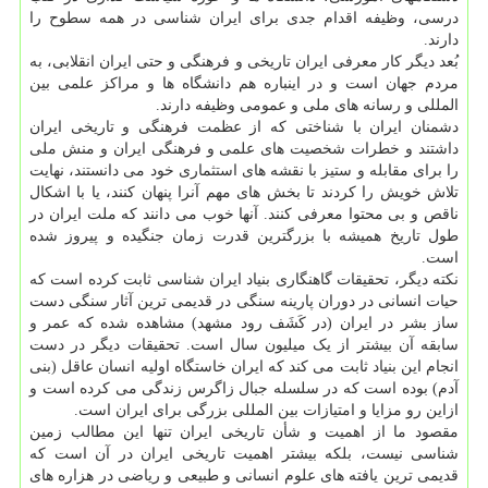
درسی، وظیفه اقدام جدی برای ایران شناسی در همه سطوح را
دارند.
بُعد دیگر کار معرفی ایران تاریخی و فرهنگی و حتی ایران انقلابی، به
مردم جهان است و در اینباره هم دانشگاه ها و مراکز علمی بین
المللی و رسانه های ملی و عمومی وظیفه دارند.
دشمنان ایران با شناختی که از عظمت فرهنگی و تاریخی ایران
داشتند و خطرات شخصیت های علمی و فرهنگی ایران و منش ملی
را برای مقابله و ستیز با نقشه های استثماری خود می دانستند، نهایت
تلاش خویش را کردند تا بخش های مهم آنرا پنهان کنند، یا با اشکال
ناقص و بی محتوا معرفی کنند. آنها خوب می دانند که ملت ایران در
طول تاریخ همیشه با بزرگترین قدرت زمان جنگیده و پیروز شده
است.
نکته دیگر، تحقیقات گاهنگاری بنیاد ایران شناسی ثابت کرده است که
حیات انسانی در دوران پارینه سنگی در قدیمی ترین آثار سنگی دست
ساز بشر در ایران (در کَشَف رود مشهد) مشاهده شده که عمر و
سابقه آن بیشتر از یک میلیون سال است. تحقیقات دیگر در دست
انجام این بنیاد ثابت می کند که ایران خاستگاه اولیه انسان عاقل (بنی
آدم) بوده است که در سلسله جبال زاگرس زندگی می کرده است و
ازاین رو مزایا و امتیازات بین المللی بزرگی برای ایران است.
مقصود ما از اهمیت و شأن تاریخی ایران تنها این مطالب زمین
شناسی نیست، بلکه بیشتر اهمیت تاریخی ایران در آن است که
قدیمی ترین یافته های علوم انسانی و طبیعی و ریاضی در هزاره های