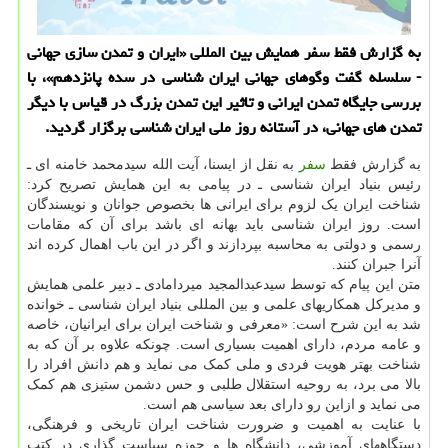
به گزارش فقط سفر همایش بین المللی «ایران و تمدن سازی جهانی
- سلسله گفت وگوهای جهانی ایران شناسی در سده پانزدهم»، با
بررسی جایگاه تمدن ایرانی و تاثیر این تمدن بزرگ در قیاس با دیگر
تمدن های جهانی، در آستانه روز ملی ایران شناسی برگزار گردید.
به گزارش فقط
سفر
به نقل از ایسنا، آیت الله سیدمحمد خامنه ای ـ
رئیس بنیاد ایران شناسی ـ در پیامی به این همایش تصریح کرد:
شناخت ایران یک لزوم برای ایرانی ها بخصوص جوانان و نویسندگان
است. روز ایران شناسی باید بهانه ای باشد برای آن که مقامات
رسمی و دولتی به محاسبه بپردازند و اگر در این باب اهمال کرده اند
آنرا جبران کنند.
متن این پیام که توسط سیدعبدالمجید میردامادی ـ دبیر علمی همایش
و مدیرکل همکاریهای علمی و بین المللی بنیاد ایران شناسی ـ خوانده
شد به این شرح است: «معرفی و شناخت ایران برای ایرانیان، خاصه
و عامه مردم، دارای اهمیت بسیاری است. چونکه علاوه بر آن که به
شناخت بهتر هویت فردی و ملی کمک می نماید و هم دانش افراد را
بالا می برد، به روحیه استقلال طلبی و حس دشمن ستیزی هم کمک
می نماید و ازاین رو دارای بعد سیاسی هم است.
با عنایت به اهمیت و ضرورت شناخت ایران تاریخی و فرهنگی،
دستگاههای آموزشی، دانشگاه ها و حوزه سیاست گذاری در کتب