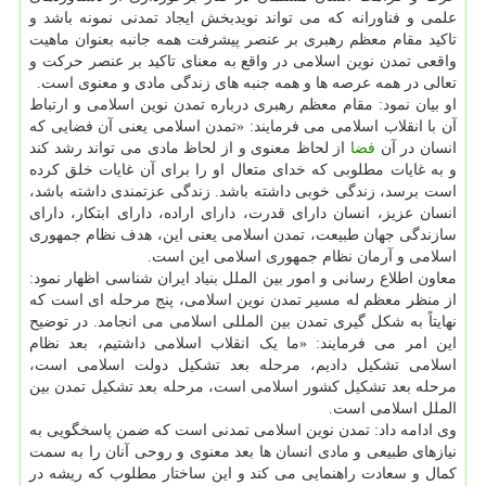
علمی و فناورانه که می تواند نویدبخش ایجاد تمدنی نمونه باشد و
تاکید مقام معظم رهبری بر عنصر پیشرفت همه جانبه بعنوان ماهیت
واقعی تمدن نوین اسلامی در واقع به معنای تاکید بر عنصر حرکت و
تعالی در همه عرصه ها و همه جنبه های زندگی مادی و معنوی است.
او بیان نمود: مقام معظم رهبری درباره تمدن نوین اسلامی و ارتباط
آن با انقلاب اسلامی می فرمایند: «تمدن اسلامی یعنی آن فضایی که
انسان در آن
فضا
از لحاظ معنوی و از لحاظ مادی می تواند رشد کند
و به غایات مطلوبی که خدای متعال او را برای آن غایات خلق کرده
است برسد، زندگی خوبی داشته باشد. زندگی عزتمندی داشته باشد،
انسان عزیز، انسان دارای قدرت، دارای اراده، دارای ابتکار، دارای
سازندگی جهان طبیعت، تمدن اسلامی یعنی این، هدف نظام جمهوری
اسلامی و آرمان نظام جمهوری اسلامی این است.
معاون اطلاع رسانی و امور بین الملل بنیاد ایران شناسی اظهار نمود:
از منظر معظم له مسیر تمدن نوین اسلامی، پنج مرحله ای است که
نهایتاً به شکل گیری تمدن بین المللی اسلامی می انجامد. در توضیح
این امر می فرمایند: «ما یک انقلاب اسلامی داشتیم، بعد نظام
اسلامی تشکیل دادیم، مرحله بعد تشکیل دولت اسلامی است،
مرحله بعد تشکیل کشور اسلامی است، مرحله بعد تشکیل تمدن بین
الملل اسلامی است.
وی ادامه داد: تمدن نوین اسلامی تمدنی است که ضمن پاسخگویی به
نیازهای طبیعی و مادی انسان ها بعد معنوی و روحی آنان را به سمت
کمال و سعادت راهنمایی می کند و این ساختار مطلوب که ریشه در