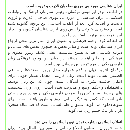
ایران شناسی مورد بی مهری صاحبان قدرت و ثروت است
در ادامه، ابوذر ابراهیمی ترکمان ـ رئیس سازمان فرهنگ و ارتباطات
اسلامی ـ ایران شناسی را مورد بی مهری صاحبان قدرت و ثروت
دانست و اضافه کرد: بعد از انقلاب اسلامی این دریچه گشوده شده
است و دفترهای متنوعی را پیش روی ایران شناسان گشوده و باید از
این ظرفیت ها بهترین استفاده را برد.
او اضافه کرد: وجوه فرهنگی و معنوی ایران مهم ترین محل ارجاع
ایران شناسان بوده است و سایر بخش ها همچون بخش های تمدنی و
دیرینه شناسی هم به همین مناسبت، یعنی کشف رموز معنوی و
فرهنگی آنها حائز اهمیت هستند. در میان این وجوه فرهنگی زبان
فارسی یکی از مهم ترین این مسائل بوده است.
ترکمان افزود: زبان و کلام همواره محل بروز استعدادها و ما فی
الضمیر انسانی بوده است. زبان فارسی محمل بسیار خوبی برای
انتقال حکمت بشری به آیندگان است، چون که این زبان توسط
دانشمندان و حکما وضع و مدیریت شده است. روی آوری شخصیت
های برجسته سایر کشورها به زبان فارسی یکی از موارد مهم و حتی
نادر است که کمتر به دیگر زبانی بروز و ظهور یافته است. برای
نمونه دهلوی می گوید: عشق را طی لسانی است که صد ساله سخن/
یار با یار بیک چشم زدن می گوید.
انقلاب اسلامی بشارت تمدن نوین اسلامی را می دهد
حامد فروزان ـ معاون اطلاع رسانی و امور بین الملل بنیاد ایران