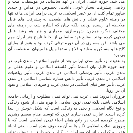
می شد. حوزه علمی ایران در عهد ساسانی در موسیقی، طب و
ریاضی پیشرفت بسیار خوبی داشت، بخصوص در مداین و جندی
شاپور تمام کتب آن در عصر اسلامی به عربی درآمد. ایرانی ها نه تنها
در زمینه علوم عقلی و دانش های طبیعی، به پیشرفت های قابل
ملاحظه ای رسیده بودند، بلکه چنان که اشاره شد، در زمینه های
مختلف دیگر، همچون شهرسازی، معماری و هنر هم رشد قابل
توجهی کرده بودند. صنایع عهد ساسانی از لحاظ تاریخ هنر ایران مهم
می باشد. فن معماری در آن دوره ترقی کرده بود و هنوز از بقایای
کاخ ها و مساکن و معابد و قلاع و سدها و پل ها میتوان به عظمت آن
پی برد.
به عقیده او، تأثیر تمدن ایرانی بعد از ظهور اسلام در تمدن غرب در
چند حوزه قابل بیان است؛ تأثیر فلسفه اسلامی و علوم عقلی بر
تمدن غرب، تأثیر پزشکی اسلامی در تمدن غرب، تأثیر ریاضیات
اسلامی در تمدن غرب، تأثیر دانش ستاره شناسی اسلامی در تمدن
غرب، تأثیر جغرافیای اسلامی در تمدن غرب و هنرهای اسلامی و نفوذ
آن در اروپا.
فروزان افزود: تمدن غرب نمی تواند تمدن مطلوب و آرمانی جامعه
اسلامی باشد، بلکه تمدن نوین اسلامی با بهره مندی از شیوه زندگی
و نوع نگاه اسلامی و دینی به زندگی است که شکل خویش را پیدا
کرده است. عبارت تمدن سازی نوین که توسط مقام معظم رهبری
مطرح گردیده است در واقع همان احیاء تمدن اسلامی است که با
پیروزی انقلاب اسلامی نگاه ها به آن معطوف شده است، یعنی احیاء
عزت و کرامت انسان مسلمان در کنار برخورداری از دستاوردهای