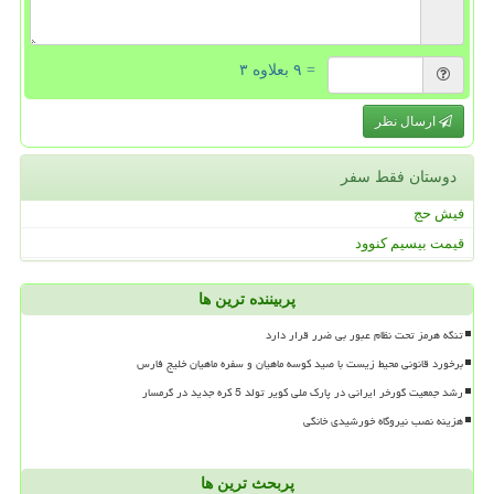
= ۹ بعلاوه ۳
ارسال نظر
دوستان فقط سفر
فیش حج
قیمت بیسیم کنوود
پربیننده ترین ها
تنگه هرمز تحت نظام عبور بی ضرر قرار دارد
برخورد قانونی محیط زیست با صید کوسه ماهیان و سفره ماهیان خلیج فارس
رشد جمعیت گورخر ایرانی در پارک ملی کویر تولد 5 کره جدید در گرمسار
هزینه نصب نیروگاه خورشیدی خانگی
پربحث ترین ها