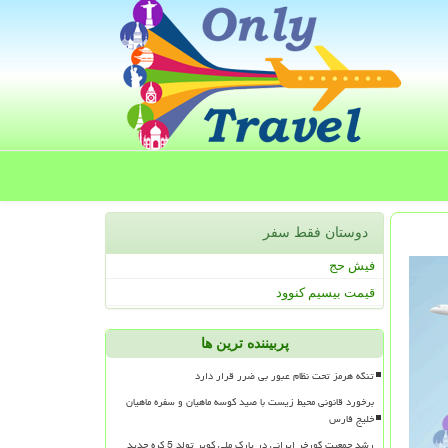
دوستان فقط سفر
فیش حج
قیمت بیسیم کنوود
پربیننده ترین ها
تنگه هرمز تحت نظام عبور بی ضرر قرار دارد
برخورد قانونی محیط زیست با صید کوسه ماهیان و سفره ماهیان
خلیج فارس
رشد جمعیت گورخر ایرانی در پارک ملی کویر تولد 5 کره جدید