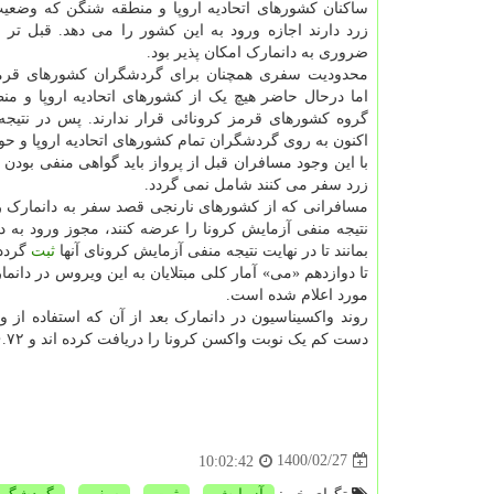
ساکنان کشورهای اتحادیه اروپا و منطقه شنگن که وضعیت
زرد دارند اجازه ورود به این کشور را می دهد. قبل تر
ضروری به دانمارک امکان پذیر بود.
محدودیت سفری همچنان برای گردشگران کشورهای قرم
اما درحال حاضر هیچ یک از کشورهای اتحادیه اروپا و م
گروه کشورهای قرمز کرونائی قرار ندارند. پس در نتیجه
اکنون به روی گردشگران تمام کشورهای اتحادیه اروپا و ح
با این وجود مسافران قبل از پرواز باید گواهی منفی بودن ن
زرد سفر می کنند شامل نمی گردد.
مسافرانی که از کشورهای نارنجی قصد سفر به دانمارک را د
نتیجه منفی آزمایش کرونا را عرضه کنند، مجوز ورود به دان
بمانند تا در نهایت نتیجه منفی آزمایش کرونای آنها
ثبت
گردد
مورد اعلام شده است.
دست کم یک نوبت واکسن کرونا را دریافت کرده اند و ۱۶.۷۲% نیز بطور کامل واکسینه شده اند.
1400/02/27
10:02:42