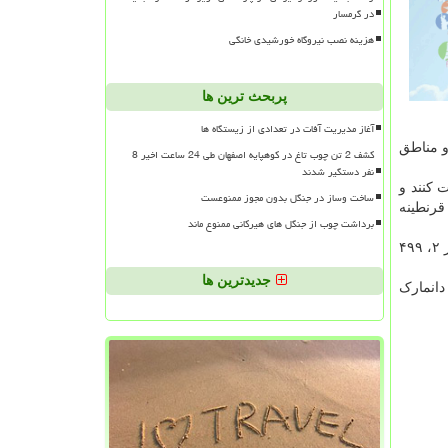
در گرمسار
هزینه نصب نیروگاه خورشیدی خانگی
پربحث ترین ها
آغاز مدیریت آفات در تعدادی از زیستگاه ها
 و مناطق
کشف 2 تن چوب تاغ در کوهپایه اصفهان طی 24 ساعت اخیر 8
نفر دستگیر شدند
 کنند و
ساخت وساز در جنگل بدون مجوز ممنوعست
قرنطینه
برداشت چوب از جنگل های هیرکانی ممنوع ماند
تا دوازدهم «می» آمار کلی مبتلایان به این ویروس در دانمارک ۲۶۲، ۱۵۹ نفر و شمار کلی جان باختگان بر اثر مبتلاشدن به این ویروس نیز ۲، ۴۹۹
جدیدترین ها
ا تاخیر همراه شد. تا حالا ۲۷.۵۲% از ساکنان دانمارک