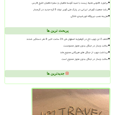
برخورد قانونی محیط زیست با صید کوسه ماهیان و سفره ماهیان خلیج فارس
رشد جمعیت گورخر ایرانی در پارک ملی کویر تولد 5 کره جدید در گرمسار
هزینه نصب نیروگاه خورشیدی خانگی
پربحث ترین ها
کشف 2 تن چوب تاغ در کوهپایه اصفهان طی 24 ساعت اخیر 8 نفر دستگیر شدند
ساخت وساز در جنگل بدون مجوز ممنوعست
برداشت چوب از جنگل های هیرکانی ممنوع ماند
ساخت وساز در جنگل بدون مجوز ممنوع است
جدیدترین ها