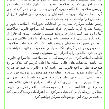
مبحث افرادی که رد صلاحیت شده اند، اظهار داشت: واقعا در
بررسی صلاحیت ها نگاه حزبی، گروهی و سیاسی در نظر گرفته نمی
گردد. ما محتویات پرونده داوطلبان را بررسی می نماییم فارغ از
اینکه این فرد وابسته به چه جناحی است.
رئیس هیات مرکزی نظارت بر انتخابات شوراهای اسلامی شهر و
روستا تصریح کرد: یکسری افراد هستند که مراجع قانونی صلاحیت
آنها را رد می کنند و دارای پرونده هستند و طبیعی است که فارغ از
اینکه نگاه سیاسی فرد چیست باید پرونده آن با دقت بالایی بررسی
شود. در صورتیکه محتوای پرونده ثابت کند که فرد فاقد صلاحیت
است بدون در نظر گرفتن نگاه سیاسی صلاحیت او تایید نخواهد شد
چونکه فرد صالحی برای اجرای این مسئولیت نیست.
کاظمی اضافه کرد: مبنای رسیدگی ما به صلاحیت ها مراجع قانونی
می باشد. به هیات های عالی استان ها اعلام کردیم که ملاک بر رد
صلاحیت نظر مراجع قانونی می باشد که در قانون به صورت صریح
به آن اشاره نموده است. در وهله دوم هم محتویات پرونده فرد حائز
اهمیت می باشد. حتی نظر مراجع قانونی هم باید با دقت بررسی
شود تا ببینیم سندیت چیزی که از جانب مراجع قانونی اعلام شده
چقدر قابل اعتنا است. ما با عنایت به مستندات اعلام نظر می نماییم.
یقینا در مرحله پایانی که هیات مرکزی به اعتراضات رسیدگی می کند
با دقت بر روی این موضوعات تمرکز خواهیم کرد.