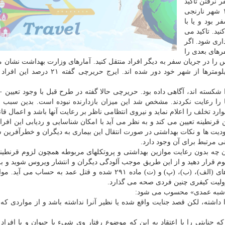
 نرفتن تاکید
دارند و هم اینک تردد جاده ای بین ۱۹۸ شهر قرمز و ۱۵۷ شهر نارنجی
بود و یا با
ید. تاکید می
دداری شود. اگر
س داشته اید، سفرهای بعدی را
هزار نفر از افراد کرونا مثبت، بدون توجه به شرایط، کیلومترها از شهر خود دور شده اند. ا
 را رعایت نکردند. مشخص شد این میزان بازدارنده نبوده است. بدین سبب د
 تخلف را اعلام نماید و نیروی انتظامی ناظر بر رعایت آنها باشد و اعمال قان
نطینه تعیین می کند و به نظر می آید با امکان شناسایی و ردیابی این افراد
محدودیت ها و نکات بهداشتی در صورت انتقال این بیماری به دیگران و خطرآفرین 
ی مرتبط برای آن وجود دارد.
چه بدون رعایت موازین بهداشتی و پروتکلهای مربوطه همچون لزوم قرنطین
م قرار دهید و از این طریق موجب آلودگی دیگران و انتشار ویروس شوید و بر 
داشته، لکن قصد جنایت واقع شده یا نظیر آنرا نداشته باشد و از مواردی ک
 جنایتی را با اعتقاد به این که موضوع رفتار وی شیء یا حیوان و یا افرا