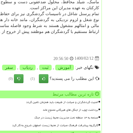
ماسک، شیلد محافظ، محلول ضدعفونی دست و سطوح در واح
کارکنان به عهده مدیران این مراکز است.
تمام پرسنل شاغل در تاسیسات گردشگری نیز برای حفاظت ف
نوع شغل و لزوم نزدیکی به گردشگران، مانند خانه دار ه
مالی و امثالهم مشغول هستند به شرط وجود فاصله مناسب 
ارتباط مستقیم با گردشگران هم موظفند پیش از خروج از 
1400/02/12
20:56:50
تگهای خبر:
آموزش
,
ثبت
,
ردیاب
,
سفر
این مطلب را می پسندید؟
(0)
(1)
تازه ترین مطالب مرتبط
امنیت گردشگران و صیانت از طبیعت باید همزمان تامین گردد
برداشت چوب از جنگل های هیرکانی ممنوع ماند
صدمه به ۱۳ منطقه تحت مدیریت محیط زیست در جنگ
کارگروه پیشرفت فرهنگ صیانت از محیط زیست اصفهان شروع به کار کرد