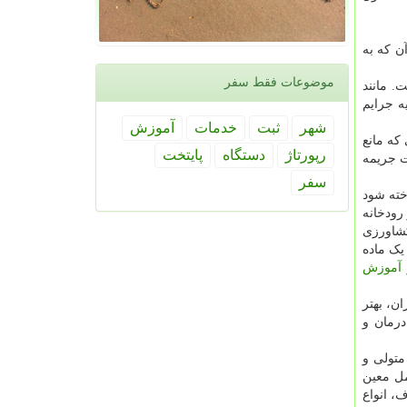
آن که به
موضوعات فقط سفر
ت. مانند
ه ۴۹۲ این قانون در مورد کلیه جرایم
شهر
ثبت
خدمات
آموزش
رده «اشخاصی که مانع
رپورتاژ
دستگاه
پایتخت
ت جریمه
سفر
ی شناخته شود
رودخانه
کشاورزی
یک ماده
آموزش
ن، بهتر
امانه وزارت بهداشت، درمان و
متولی و
مل معین
، انواع