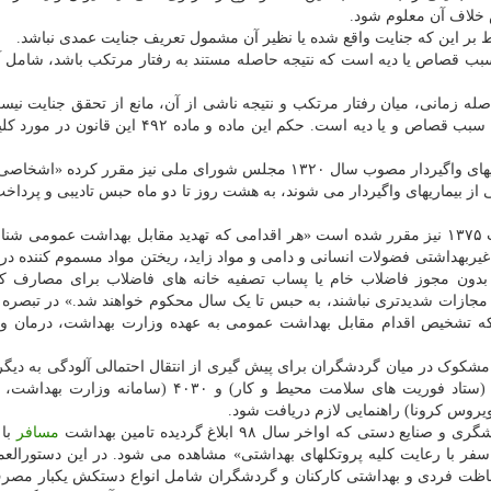
ر این که جنایت واقع شده یا نظیر آن مشمول تعریف جنایت عمدی نباشد.
صورتی سبب قصاص یا دیه است که نتیجه حاصله مستند به رفتار مرتکب باشد، شامل 
وجود فاصله زمانی، میان رفتار مرتکب و نتیجه ناشی از آن، مانع از تحقق جنایت نیس
فوت ناشی از انتقال عامل بیماری کشنده، که حسب مورد سبب قصاص و یا دیه است. حکم این ماده و ماد
ماده ۲۲ قانون طرز جلوگیری از بیماریهای آمیزشی و بیماریهای واگیردار مصوب سال ۱۳۲۰ مجلس شورای ملی نیز مقرر ک
از بیماریهای واگیردار می شوند، به هشت روز تا دو ماه حبس تادیبی و پرداخ
در ماده ۶۸۸ بخش تعزیرات قانون مجازات اسلامی مصوب ۱۳۷۵ نیز مقرر شده است «هر اقدامی که تهدید مقابل بهداشت عموم
غیربهداشتی فضولات انسانی و دامی و مواد زاید، ریختن مواد مسموم کننده در 
اده بدون مجوز فاضلاب خام یا پساب تصفیه خانه های فاضلاب برای مصارف 
ازات شدیدتری نباشند، به حبس تا یک سال محکوم خواهند شد.» در تبصره 
مشکوک در میان گردشگران برای پیش گیری از انتقال احتمالی آلودگی به دیگرا
است بوسیله سامانه تلفنی بهداشت به شماره های ۱۹۰ (ستاد فوریت های سلامت محیط و کار) و ۴۰۳۰ (س
وس کرونا) راهنمایی لازم دریافت شود.
که اواخر سال ۹۸ ابلاغ گردیده تامین بهداشت
مسافر
با 
رای سفر با رعایت کلیه پروتکلهای بهداشتی» مشاهده می شود. در این دستورالع
حفاظت فردی و بهداشتی کارکنان و گردشگران شامل انواع دستکش یکبار مصرف