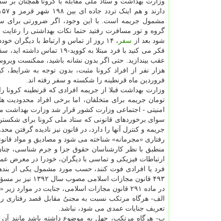
وزارت بهداشت و ستاد ملی مقابله با کرونا همچنان بر سفر
مشمول جریمه است. با این وجود، اگر ضرورتی برای سفر 
گروه و تور مسافرت رفتید حتما نکات بهداشتی را رعایت کن
شود بعد از
سفر
، ۱۴ روز از تماس و ارتباط با دیگران خو
فکر می کنید با فرد مبتلا به کووید-۱۹ تما
فروردین ماه قرنطینه را شکسته و سفر رفته اند.
تومان جریمه برای متخلفان، اما برخی افراد محدودیت ها
امنیتی - اجتماعی وزارت کشور قرار شد وزارت بهداشت موارد
سوای برخوردهای قانونی که ستاد ملی کرونا برای شکستن قر
جریمه و کنترل آنها را دارد، در قانون نیز نادیده گرفتن 
رفتاری «مجرمانه» شناخته می شود و مصادیق و مواد قانون
منطبق با نظر کارشناسان حقوق جزا و جرم شناسی، چنان 
ارتباطات فیزیکی و تماسی با دیگران، خودرا در معرض عمو
۴۹۳ قانون مجازات اسلامی مصوب سال ۱۳۹۲ نیز بر مسؤولیت کیفری چنین فردی صحه می گذارد.
در ماده ۲۹۱ قانون مجازات اسلامی، جنایت در موارد زیر «شبه عمدی» محسوب می شود:
الف- هرگاه مرتکب نسبت به مجنیٌ مقابل قصد رفتاری را 
تعریف جنایات عمدی می شود، نباشد.
ب- هرگاه مرتکب، جهل به موضوع داشته باشد مانند آن که