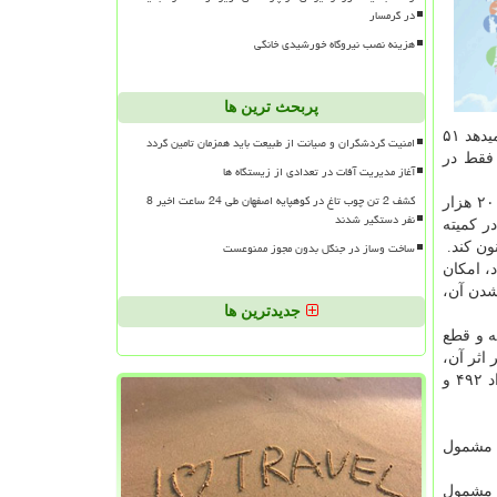
در گرمسار
هزینه نصب نیروگاه خورشیدی خانگی
پربحث ترین ها
عقب بیندازید. حتی اگر بدون نشانه باشید، ممکنست ویروس را در جریان سفر به دیگر افراد منتقل کنید. آمارهای وزارت بهداشت نشان میدهد ۵۱
امنیت گردشگران و صیانت از طبیعت باید همزمان تامین گردد
یرج حریرچی گفته ۲۱ درصد این افراد فقط در
آغاز مدیریت آفات در تعدادی از زیستگاه ها
کشف 2 تن چوب تاغ در کوهپایه اصفهان طی 24 ساعت اخیر 8
وزارت بهداشت قبلا از جریمه افرادی که قرنطینه کرونا را شکسته اند، آگاهی داده بود. حریرچی حالا گفته در طرح قبل با وجود تعیین ۲۰۰ هزار
نفر دستگیر شدند
ر کمیته
ساخت وساز در جنگل بدون مجوز ممنوعست
ون کند.
، امکان
شدن آن،
جدیدترین ها
ه و قطع
اثر آن،
فرد یا افرادی فوت کنند، حسب مورد مشمول یکی از بندهای (الف)، (ب)، (پ) و (ت) ماده ۲۹۱ شده و قتل عمد به حساب می آید. مواد ۴۹۲ و
ه مشمول
د مشمول