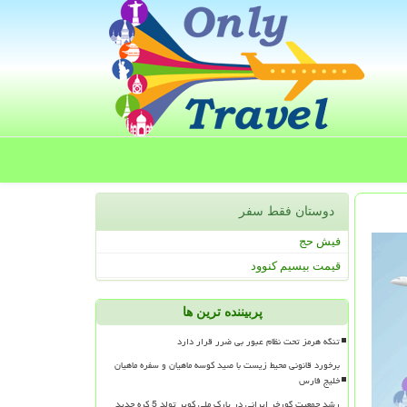
دوستان فقط سفر
فیش حج
قیمت بیسیم کنوود
پربیننده ترین ها
تنگه هرمز تحت نظام عبور بی ضرر قرار دارد
برخورد قانونی محیط زیست با صید کوسه ماهیان و سفره ماهیان
خلیج فارس
رشد جمعیت گورخر ایرانی در پارک ملی کویر تولد 5 کره جدید