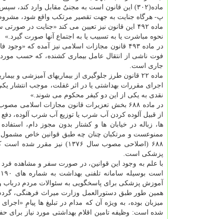
ماده(۳۰۲) این قانون است به مجنیٌ مقابل وارد کند، سپس خلاف آن معلوم شود.
پ- هرگاه جنایت به جهت تقصیر مرتکب واقع شود، مشروط ب
ماده ۴۹۲ این قانون نیز تعیین می کند «جنایت در 
نحوه مباشرت یا به تسبیب یا به اجتماع آنها صورت گیرد.»
در ماده ۴۹۳ قانون مجازات اسلامی نیز آمده که «
جاری است.
اجرای مقررات بهداشتی یا در اثر غفلت، موجب انتشار یکی 
نقدی به یکی از این دو کیفر محکوم می شوند.»
از قبیل آلوده کردن آب شرب یا توزیع آب شرب آلوده، دفع 
ها، زباله در خیابان ها و کشتار بدون مجوز دام، استف
ممنوعست و مرتکبان چنان چه طبق قوانین خاص مشمول مج
۶۸۸ (اصلاحی مصوب سال ۱۳۷۶) نیز مقرر شده است که تشخیص اقدام مقابل بهداشت عمومی به عهده وزارت بهداشت، درمان و
پزشکی است.
با علم به وجود این قوانین، در صورت سفر و مشاهده فرد 
آموزش پزشکی برای پاسخگویی به سئوالات مردم درباب ویر
همین طور طبق دستورالعمل وزارت میراث فرهنگی، گردشگری و صنایع دستی 
میزبان بوده، به ویژه آن که مدام در تبلیغ ها پیامِ «اج
شده است: وظیفه تامین اقلام بهداشتی مورد نیاز برای 