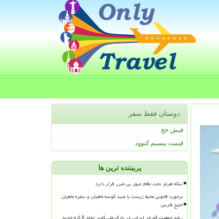
دوستان فقط سفر
فیش حج
قیمت بیسیم کنوود
پربیننده ترین ها
تنگه هرمز تحت نظام عبور بی ضرر قرار دارد
برخورد قانونی محیط زیست با صید کوسه ماهیان و سفره ماهیان
خلیج فارس
رشد جمعیت گورخر ایرانی در پارک ملی کویر تولد 5 کره جدید