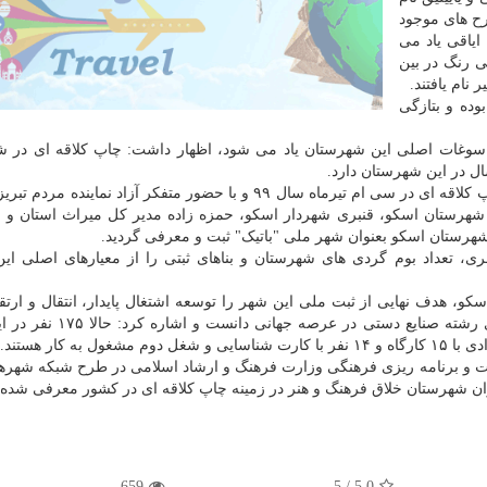
رح های موجود
ایاقی یاد می
ی رنگ در بین
 نام یافتند.
ده و بتازگی
وان سوغات اصلی این شهرستان یاد می شود، اظهار داشت: چاپ کلاقه ای در 
 در این شهرستان دارد.
وی اضافه کرد: باتوجه به جایگاه ویژه این شهرستان در چاپ کلاقه ای در سی ام تیرماه سال ۹۹ و با حضور متفکر آزاد نم
ستان اسکو، قنبری شهردار اسکو، حمزه زاده مدیر کل میراث استان و خا
رستان اسکو بعنوان شهر ملی "باتیک" ثبت و معرفی گردید.
ی، تعداد بوم گردی های شهرستان و بناهای ثبتی را از معیارهای اصلی این
، هدف نهایی از ثبت ملی این شهر را توسعه اشتغال پایدار، انتقال و ارتق
این شهرستان به مناطق دیگر و برندسازی و تجاری سازی رشته صنایع دستی
ات و برنامه ریزی فرهنگی وزارت فرهنگ و ارشاد اسلامی در طرح شبکه شهره
659
/ 5
5.0