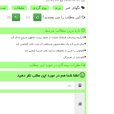
20:41:09
تگهای خبر:
برند
,
بوم گردی
,
تبلیغات
,
ثبت
این مطلب را می پسندید؟
(0)
(1)
تازه ترین مطالب مرتبط
کارگروه پیشرفت فرهنگ صیانت از محیط زیست اصفهان شروع به کار کرد
سال جاری 2 و یک دهم میلیون مترمکعب آب وارد تالاب گاوخونی شد
گاوخونی را جزیی از مخلوقات بدانید تالاب جزیره گرمایی شد
اکوساید در هرمزگان
نظرات بینندگان در مورد این مطلب
لطفا شما هم
در مورد این مطلب
نظر دهید