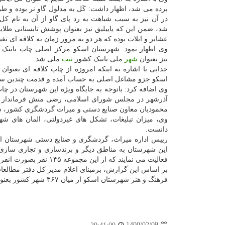
برده می شد، اظهار داشت: کَل به مدلول گاو نر بوده و ط
در آن نیز به سبب شباهت به رد پای گاو از آن به نام کل 
شد، ضمن این که یاییلیق نیز بعنوان پوشش تابستانی طلای
عشایر و ایلات بوده که هر دو به مرور زمان به کلاقه ای تغییر
وی اظهار نمود: شهرستان اسکو مرکز اصلی چاپ باتیک بو
نیز بعنوان
شهر
ملی باتیک کشور
ثبت
ملی شد.
جدایی با اشاره به اینکه امروزه از چاپ کلاقه ای بعن
اسکو جزو مشاغل اصلی به حساب آمده و قدمت چندین سال
آذرشهر در مجلس شورای اسلامی، رضی منش فرماندار شهر
محمودیان معاون صنایع دستی و میراث گردشگری کشور، شه
وی، میزان تبلیغات، تشکل های غیردولتی، المان های شهر
دانست.
رییس اداره میراث، گردشگری و صنایع دستی شهرستان اسکو
فعالیت می نمایند که از این مجموعه ۱۴۵ نفر بصورت انفرادی با ۱۵ کارگاه و ۱۴ نفر با کارت شناسایی و شغل دوم مشغول به کار هستند.
بر اساس این گزارش، برمبنای اعلام مدیر کل دفتر مطالع
فرهنگ و هنر شهرستان اسکو از میان ۳۶۷ شهر کشور بعنوان شهرستان خلاق فرهنگ و هنر در زمینه چاپ کلاقه ای در کشور معرفی شده است.
1400/02/09