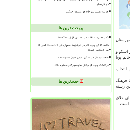
در گرمسار
هزینه نصب نیروگاه خورشیدی خانگی
پربحث ترین ها
آغاز مدیریت آفات در تعدادی از زیستگاه ها
شهرستان
کشف 2 تن چوب تاغ در کوهپایه اصفهان طی 24 ساعت اخیر 8
نفر دستگیر شدند
اینده مردم تبریز اسکو و
ساخت وساز در جنگل بدون مجوز ممنوعست
نم پویا
برداشت چوب از جنگل های هیرکانی ممنوع ماند
 انتخاب
ا فرهنگ
جدیدترین ها
 در عرصه جهانی دانست و اشاره کرد: حالا ۱۷۵ نفر در این رشته
ای خلاق