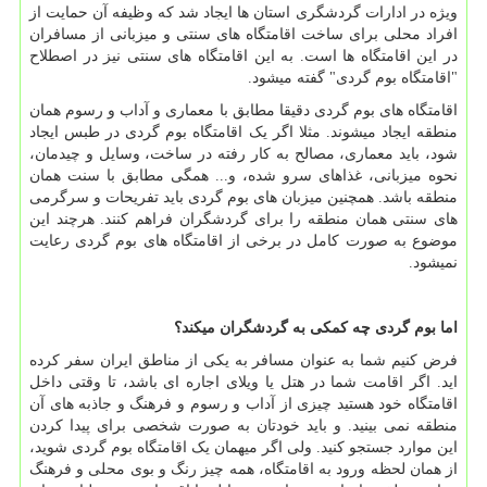
ویژه در ادارات گردشگری استان ها ایجاد شد که وظیفه آن حمایت از
افراد محلی برای ساخت اقامتگاه های سنتی و میزبانی از مسافران
در این اقامتگاه ها است. به این اقامتگاه های سنتی نیز در اصطلاح
"اقامتگاه بوم گردی" گفته میشود.
اقامتگاه های بوم گردی دقیقا مطابق با معماری و آداب و رسوم همان
منطقه ایجاد میشوند. مثلا اگر یک اقامتگاه بوم گردی در طبس ایجاد
شود، باید معماری، مصالح به کار رفته در ساخت، وسایل و چیدمان،
نحوه میزبانی، غذاهای سرو شده، و... همگی مطابق با سنت همان
منطقه باشد. همچنین میزبان های بوم گردی باید تفریحات و سرگرمی
های سنتی همان منطقه را برای گردشگران فراهم کنند. هرچند این
موضوع به صورت کامل در برخی از اقامتگاه های بوم گردی رعایت
نمیشود.
اما بوم گردی چه کمکی به گردشگران میکند؟
فرض کنیم شما به عنوان مسافر به یکی از مناطق ایران سفر کرده
اید. اگر اقامت شما در هتل یا ویلای اجاره ای باشد، تا وقتی داخل
اقامتگاه خود هستید چیزی از آداب و رسوم و فرهنگ و جاذبه های آن
منطقه نمی بینید. و باید خودتان به صورت شخصی برای پیدا کردن
این موارد جستجو کنید. ولی اگر میهمان یک اقامتگاه بوم گردی شوید،
از همان لحظه ورود به اقامتگاه، همه چیز رنگ و بوی محلی و فرهنگ