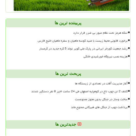
پربیننده ترین ها
تنگه هرمز تحت نظام عبور بی ضرر قرار دارد
برخورد قانونی محیط زیست با صید کوسه ماهیان و سفره ماهیان خلیج فارس
رشد جمعیت گورخر ایرانی در پارک ملی کویر تولد 5 کره جدید در گرمسار
هزینه نصب نیروگاه خورشیدی خانگی
پربحث ترین ها
آغاز مدیریت آفات در تعدادی از زیستگاه ها
کشف 2 تن چوب تاغ در کوهپایه اصفهان طی 24 ساعت اخیر 8 نفر دستگیر شدند
ساخت وساز در جنگل بدون مجوز ممنوعست
برداشت چوب از جنگل های هیرکانی ممنوع ماند
جدیدترین ها