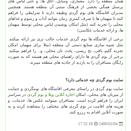
همان منطقه را دارد. معماری، وسایل، اتاق ها، و حتی لباس های
پرسنل همگی بخشی از فرهنگ سنتی آن منطقه هستند. همچنین
مدیران اقامتگاه های بوم گردی وظیفه دارند تا شرایطی را فراهم
کنند تا میهمان ها با صرف کمتری زمان بتوانند آداب و رسوم و غذاهای
محلی را تجربه کنند (مثل امکان پوشیدن لباس محلی توسط میهمان
ها، و ارائه خدمات عکاسی)
برخی از اقامتگاه ها بوم گردی خدمات جالب تری نیز ارائه میکنند.
مثل شبیه سازی صنایع دستی آن منطقه (مثلا برای میهمان امکان
تجربه گلیم بافی، نخ ریسی، پخت نان محلی، و.. را فراهم میکنند.
برخی از بوم گردی ها دارای راهنمای محلی هم هستند که به صورت
رایگان مسافران را به بازدید از جاذبه های منطقه میبرند.
سایت بوم گردی چه خدماتی دارد؟
سایت بوم گردی در راستای معرفی اقامتگاه های بومگردی و حمایت
از میزبان های محلی، امکان
اجاره آنلاین ویلا و بوم گردی
در سراسر
ایران را فراهم کرده است. مسافران میتوانند عکس ها، خدمات، و
هزینه های اقامت در بوم گردی های مختلف را مشاهده کرده و به
صورت آنلاین اقدام به رزرو کنند.
1400/02/04
17:32:18