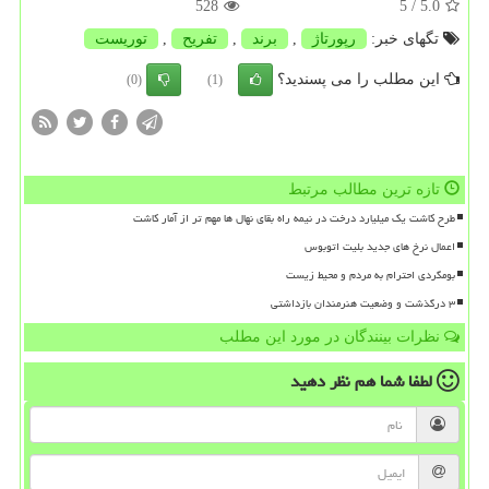
528
/ 5
5.0
تگهای خبر:
رپورتاژ
,
برند
,
تفریح
,
توریست
این مطلب را می پسندید؟
(0)
(1)
تازه ترین مطالب مرتبط
طرح کاشت یک میلیارد درخت در نیمه راه بقای نهال ها مهم تر از آمار کاشت
اعمال نرخ های جدید بلیت اتوبوس
بومگردی احترام به مردم و محیط زیست
۳ درگذشت و وضعیت هنرمندان بازداشتی
نظرات بینندگان در مورد این مطلب
لطفا شما هم
نظر دهید