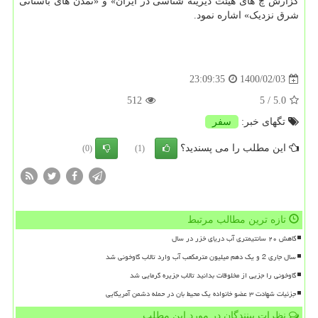
گزارش چ های هیئت دیرینه شناسی در ایران» و «تمدن های باستانی
شرق نزدیک» اشاره نمود.
1400/02/03
23:09:35
512
/ 5
5.0
تگهای خبر:
سفر
این مطلب را می پسندید؟
(0)
(1)
تازه ترین مطالب مرتبط
کاهش ۲۰ سانتیمتری آب دریای خزر در سال
سال جاری 2 و یک دهم میلیون مترمکعب آب وارد تالاب گاوخونی شد
گاوخونی را جزیی از مخلوقات بدانید تالاب جزیره گرمایی شد
جزئیات شهادت ۳ عضو خانواده یک محیط بان در حمله دشمن آمریکایی
نظرات بینندگان در مورد این مطلب