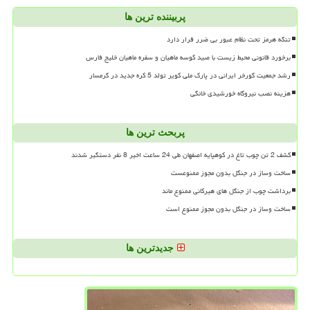
پربیننده ترین ها
تنگه هرمز تحت نظام عبور بی ضرر قرار دارد
برخورد قانونی محیط زیست با صید کوسه ماهیان و سفره ماهیان خلیج فارس
رشد جمعیت گورخر ایرانی در پارک ملی کویر تولد 5 کره جدید در گرمسار
هزینه نصب نیروگاه خورشیدی خانگی
پربحث ترین ها
کشف 2 تن چوب تاغ در کوهپایه اصفهان طی 24 ساعت اخیر 8 نفر دستگیر شدند
ساخت وساز در جنگل بدون مجوز ممنوعست
برداشت چوب از جنگل های هیرکانی ممنوع ماند
ساخت وساز در جنگل بدون مجوز ممنوع است
جدیدترین ها