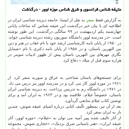
عتیقه شناس فرانسوی و شرق شناس موزه لوور - درگذشت
به گزارش فقط
سفر
به نقل از ایسنا، جامعه دیرینه شناسی ایران در
اطلاعیه ای با بیان خبر درگذشت این عتیقه شناس که ساعات پایانی
چهارشنبه یکم اردیبهشت در ۹۹ سالگی درگذشت، این طور نوشته
است: «در مدرسه لوور دانشگاه سوربون رشته دیرینه شناسی خواند.
در ۱۹۵۰ از پایان نامه کارشناسی ارشد خود با نام عقاب در هنر و دین
بین النهرین باستان، و در ۱۹۵۸ از پایان نامه دکتری با نام «شمایل
نگاری مهرهای بین النهرین باستان پیش از ظهور ادبیات سومر در
هزاره سوم قبل از میلاد » دفاع کرد.
برای جستجوهای باستان شناختی به عراق و سوریه سفر کرد. از
۱۹۶۱ در موزه لوور کار می کرد و در مدرسه لوور نیز درس می داد.
در ۱۹۷۱ در دانشگاه رم به تدریس پرداخت. به دیرینه شناسی ایران
باستان، خصوصاً عیلام، علاقمند بود و در ۱۹۶۳ به ایران آمد و برای
نوشتن کتاب عیلام منابعی گردآورد.
بعد از آن نیز، بمنظور تألیف کتابی درباره اشیای عتیقه شوش، چندین
بار به ایران سفر کرد.
از آثار تالیف شده پییر آمیه می توان به «عیلام»، «موزه لوور، آثار
عتیقه ایران»، «هنر باستانی شرق نزدیک»، «حجاری شوش، مجموعه