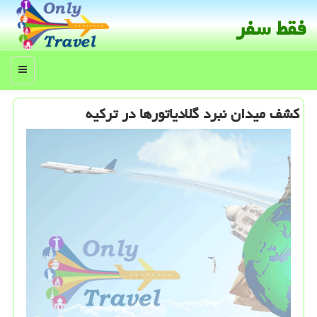
فقط سفر
منو
كشف میدان نبرد گلادیاتورها در تركیه