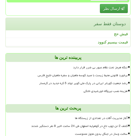
ارسال نظر
دوستان فقط سفر
فیش حج
قیمت بیسیم کنوود
پربیننده ترین ها
تنگه هرمز تحت نظام عبور بی ضرر قرار دارد
برخورد قانونی محیط زیست با صید کوسه ماهیان و سفره ماهیان خلیج فارس
رشد جمعیت گورخر ایرانی در پارک ملی کویر تولد 5 کره جدید در گرمسار
هزینه نصب نیروگاه خورشیدی خانگی
پربحث ترین ها
آغاز مدیریت آفات در تعدادی از زیستگاه ها
کشف 2 تن چوب تاغ در کوهپایه اصفهان طی 24 ساعت اخیر 8 نفر دستگیر شدند
ساخت وساز در جنگل بدون مجوز ممنوعست