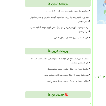
پربیننده ترین ها
تنگه هرمز تحت نظام عبور بی ضرر قرار دارد
برخورد قانونی محیط زیست با صید کوسه ماهیان و سفره ماهیان
خلیج فارس
رشد جمعیت گورخر ایرانی در پارک ملی کویر تولد 5 کره جدید
در گرمسار
هزینه نصب نیروگاه خورشیدی خانگی
پربحث ترین ها
کشف 2 تن چوب تاغ در کوهپایه اصفهان طی 24 ساعت اخیر 8
نفر دستگیر شدند
ساخت وساز در جنگل بدون مجوز ممنوعست
برداشت چوب از جنگل های هیرکانی ممنوع ماند
ور غرب
ساخت وساز در جنگل بدون مجوز ممنوع است
جدیدترین ها