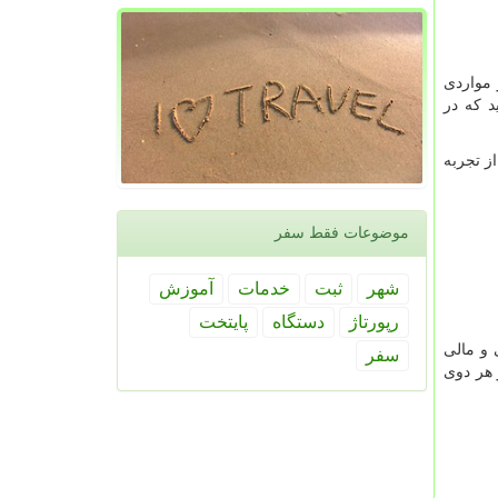
 مواردی
 که در
ز تجربه
موضوعات فقط سفر
شهر
ثبت
خدمات
آموزش
رپورتاژ
دستگاه
پایتخت
 و مالی
سفر
 هر دوی