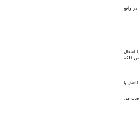
در واقع
ا اشغال
وص فلکه
کاهش یا
نصب می