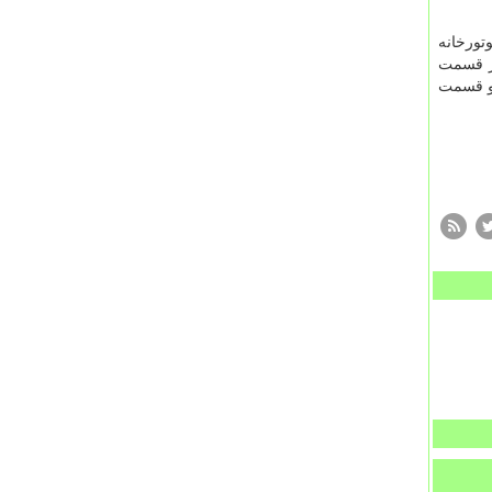
تورخانه
از قسمت
 و قسمت