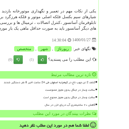
یکی از نکات مهم در تعمبر و نگهداری موتورخانه بازدی
شیارهای سیم بکسل فلکه اصلی موتور و فلکه هرزگرد برر
تابلوفرمان آسانسور ،کنترل اتصالات ، ترمینال ها و برر
های دیگر آسانسور باید به صورت حداقل ماهی یک بار مورد 
1400/01/27
14:30:04
تگهای خبر:
رپورتاژ
,
شهر
,
متخصص
این مطلب را می پسندید؟
(0)
(1)
تازه ترین مطالب مرتبط
کشف 2 تن چوب تاغ در کوهپایه اصفهان طی 24 ساعت اخیر 8 نفر دستگیر شدند
ساخت وساز در جنگل بدون مجوز ممنوعست
ساخت وساز در جنگل بدون مجوز ممنوع است
کاهش ۲۰ سانتیمتری آب دریای خزر در سال
نظرات بینندگان در مورد این مطلب
لطفا شما هم
در مورد این مطلب
نظر دهید