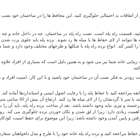
 از اتفاقات بد احتمالی جلوگیری کنید، این محافظ ها را در ساختمان خود نصب ک
 کنید، قسمت راه پله است. نصب راه پله در ساختمان، چه در داخل خانه و چه د
ها نتوانند از لای حفاظ ها یا میله ها رد شوند. نرده پله باید جلوی پرت شدن 
ا کمتر کند. انواع نرده راه پله با شکلها و طرحهای مختلف وجود دارد و شما می
زیبایی خانه شما نیز می شود و به همین دلیل است که بسیاری از افراد علاوه 
نند.
ت زودتر به فکر نصب آن در ساختمان خود باشید و با این کار، امنیت افراد و
ه مراجعه کنید تا حفاظ پله را با رعایت اصول ایمنی و استانداردها آماده کند. 
ها باید به صورتی باشد که بچه ها نتوانند از روی آن عبور کنند یا سر یا گردنشان را
سته و تیزی نباید وجود داشته باشد. بعد از ساخت نرده راه پله، باید آن را 
یت زیادی دارد؛ زیرا از لق شدن و تکان خوردن نرده جلوگیری می کند. ر
 رفتن و پایین آمدن وجود داشته باشد؛ زیرا این موضوع برای حفظ امنیت کودکان 
حفاظ مراجعه کنید و نرده راه پله خانه خود را با طرح و مدل دلخواهتان سفار