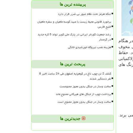
پربیننده ترین ها
تنگه هرمز تحت نظام عبور بی ضرر قرار دارد
برخورد قانونی محیط زیست با صید کوسه ماهیان و سفره ماهیان
خلیج فارس
رشد جمعیت گورخر ایرانی در پارک ملی کویر تولد 5 کره جدید
در گرمسار
ر هنگام
هزینه نصب نیروگاه خورشیدی خانگی
ای مخوف
د. حفاظ
اکمپانی
پربحث ترین ها
رنگ های
کشف 2 تن چوب تاغ در کوهپایه اصفهان طی 24 ساعت اخیر 8
نفر دستگیر شدند
ساخت وساز در جنگل بدون مجوز ممنوعست
برداشت چوب از جنگل های هیرکانی ممنوع ماند
ساخت وساز در جنگل بدون مجوز ممنوع است
ی برند.
جدیدترین ها