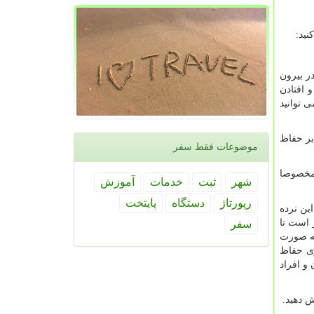
نید:
ر بیرون
و افتادن
 توانید
بر حفاظ
موضوعات فقط سفر
 مخصوصا
شهر
ثبت
خدمات
آموزش
رپورتاژ
دستگاه
پایتخت
این نرده
 از لای میله ها رد کنند. ارتفاع آن بیش از 60 سانتی متر است تا
سفر
به صورت
وی حفاظ
و افراد
ش دهید.