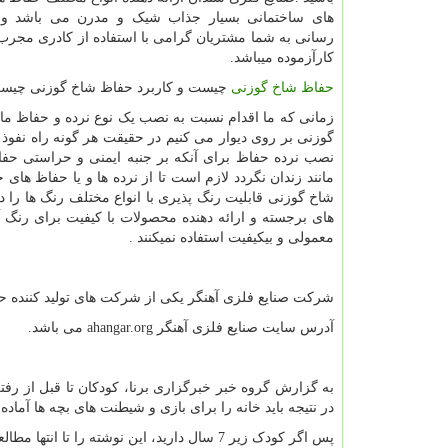
های ساختمانی بسیار جذاب شیک و مدرن می باشد و 
رسانی به شما مشتریان گرامی با استفاده از کادری مجرب
کارآزموده میباشد.
حفاظ شاخ گوزنی
چیست و کاربرد حفاظ شاخ گوزنی چیس
زمانی که ما اقدام نسبت به نصب یک نوع نرده و حفاظ ما
گوزنی بر روی دیوار می کنیم در حقیقت هر گونه راه نفوذ ب
نصب نرده حفاظ برای آنکه بر جنبه ایمنی و حراستی حف
مانند زندان نگردد لازم است تا از نرده ها و یا حفاظ های
شاخ گوزنی قابلیت رنگ پذیری با انواع مختلف رنگ ها را د
های برجسته و ارائه دهنده محصولات با کیفیت برای رنگ
معمولی و بیکیفیت استفاده نمیکنند
.
شرکت صنایع فلزی آهنگر یکی از شرکت های تولید کننده 
آدرس سایت صنایع فلزی آهنگر
ahangar.org
می باشد.
به گزارش گروه خبر خبرگزاری برنا، کودکان تا قبل از رفت
در نتیجه باید خانه را برای بازی و شیطنت های بچه ها آماده
پس اگر کودک زیر 7 سال دارید، این نوشته را تا انتها مطالعه کنید.