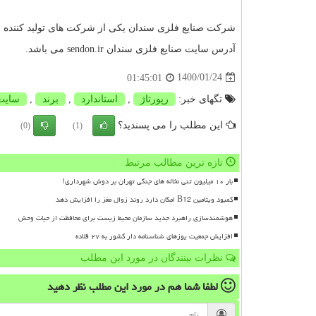
شرکت صنایع فلزی سندان یکی از شرکت های تولید کننده 
آدرس سایت صنایع فلزی سندان
sendon.ir
می باشد.
1400/01/24
01:45:01
تگهای خبر:
رپورتاژ
,
استاندارد
,
برند
,
سایت
این مطلب را می پسندید؟
(0)
(1)
تازه ترین مطالب مرتبط
بار ۱۰ میلیون تنی نخاله های جنگی تهران بر دوش شهرداری!
کمبود ویتامین B12 امکان دارد روند زوال مغز را افزایش دهد
هوشمندسازی راهبرد جدید سازمان محیط زیست برای محافظت از حیات وحش
افزایش جمعیت یوزهای شناسنامه دار کشور به ۲۷ قلاده
نظرات بینندگان در مورد این مطلب
لطفا شما هم
در مورد این مطلب
نظر دهید