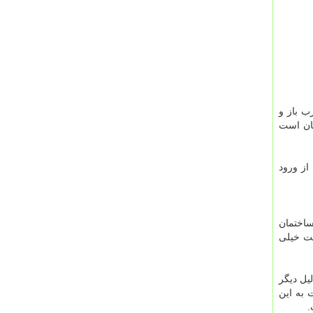
ب باز و
مان است
از ورود
ساختمان
یت خیلی
یل دیگر
 به این
.