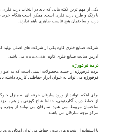
یکی از مهم ترین نکته هایی که باید در انتخاب درب فلزی
با رنگ و طرح درب فلزی است. ممکن است هنگام خرید در
درب و ساختمان هیچ تناسب ظاهری باهم ندارند.
شرکت صنایع فلزی کاوه یکی از شرکت های اصلی تولید کن
آدرس سایت صنایع فلزی کاوه
www.kmi.ir
می باشد.
نرده فرفورژه
نرده فرفورژه از جمله محصولات ایمنی است که به عنوان حف
فرفورژه
می تواند به عنوان ابزار حفاظتی کاربرد داشته باش
برای اینکه بتوانید از ورود سارقان حرفه ای به منزل جلوگی
از حفاظ درب آکاردئونی، حفاظ شاخ گوزنی باز هم با دزد
ساختمان مربوط نمی شود. سارقان می توانند از پنجره وا
مرکز توجه سارقان می باشند.
با استفاده از پنجره های بدون حفاظ می توان امکان ورود ب