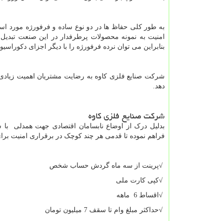
به طور کلی حفاظ ها در دو نوع ساده و فرفورژه مورد است
امنیت به نمونه محصولات پرطرفدار در این صنعت تبدیل ش
بنابراین می توان نرده فرفورژه را با دیگر اجزای دکوراسیو
شرکت صنایع فلزی کاوه به رضایت مشتریان اهمیت زیادی م
دهد.
شرکت صنایع فلزی کاوه
بدلیل درک از اوضاع نابسامان اقتصادی جهت همدلی با
فراهم نموده تا قدمی هر چند کوچک در برقراری امنیت برا
√
پرینت از سه ماه گردش حساب شخص
√
کپی کارت ملی
√
اقساط 6 ماهه
√
حداکثر مبلغ وام تا سقف 7 میلیون تومان