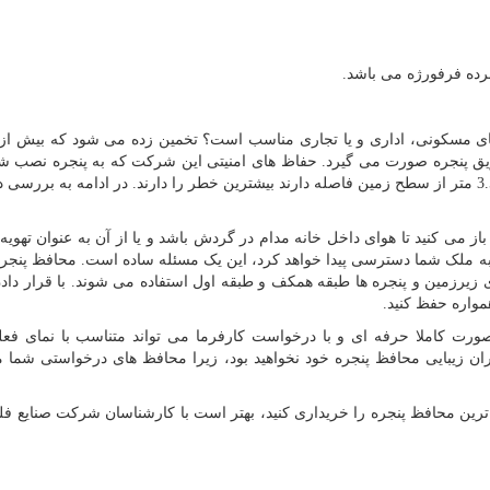
ده فرفورژه می باشد.
 مسکونی، اداری و یا تجاری مناسب است؟ تخمین زده می شود که بیش از 
یق پنجره صورت می گیرد. حفاظ های امنیتی این شرکت که به پنجره نصب ش
می تواند یک بازدارنده عالی باشد. پنجره هایی که کمتر از 3.5 متر از سطح زمین فاصله دارند بیشترین خطر را دارند. در ادامه به 
ز می کنید تا هوای داخل خانه مدام در گردش باشد و یا از آن به عنوان تهویه 
 به ملک شما دسترسی پیدا خواهد کرد، این یک مسئله ساده است. محافظ پنجره 
ای زیرزمین و پنجره ها طبقه همکف و طبقه اول استفاده می شوند. با قرار دادن 
واره حفظ کنید.
صورت کاملا حرفه ای و با درخواست کارفرما می تواند متناسب با نمای فع
گران زیبایی محافظ پنجره خود نخواهید بود، زیرا محافظ های درخواستی شما م
ب ترین محافظ پنجره را خریداری کنید، بهتر است با کارشناسان شرکت صنایع فل