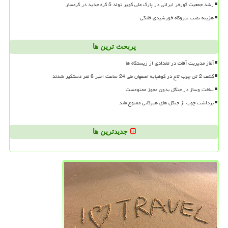
رشد جمعیت گورخر ایرانی در پارک ملی کویر تولد 5 کره جدید در گرمسار
هزینه نصب نیروگاه خورشیدی خانگی
پربحث ترین ها
آغاز مدیریت آفات در تعدادی از زیستگاه ها
کشف 2 تن چوب تاغ در کوهپایه اصفهان طی 24 ساعت اخیر 8 نفر دستگیر شدند
ساخت وساز در جنگل بدون مجوز ممنوعست
برداشت چوب از جنگل های هیرکانی ممنوع ماند
جدیدترین ها