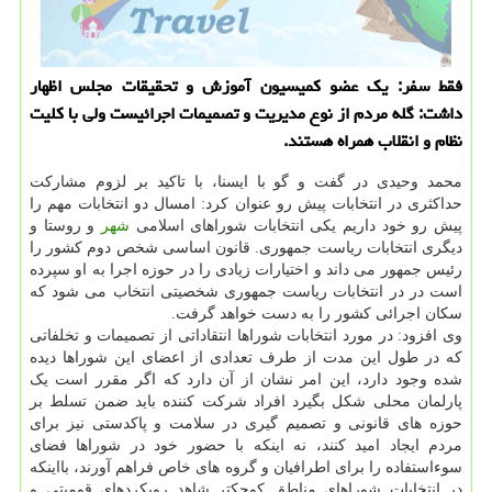
فقط سفر: یک عضو کمیسیون آموزش و تحقیقات مجلس اظهار
داشت: گله مردم از نوع مدیریت و تصمیمات اجرائیست ولی با کلیت
نظام و انقلاب همراه هستند.
محمد وحیدی در گفت و گو با ایسنا، با تاکید بر لزوم مشارکت
حداکثری در انتخابات پیش رو عنوان کرد: امسال دو انتخابات مهم را
پیش رو خود داریم یکی انتخابات شوراهای اسلامی
شهر
و روستا و
دیگری انتخابات ریاست جمهوری. قانون اساسی شخص دوم کشور را
رئیس جمهور می داند و اختیارات زیادی را در حوزه اجرا به او سپرده
است در در انتخابات ریاست جمهوری شخصیتی انتخاب می شود که
سکان اجرائی کشور را به دست خواهد گرفت.
وی افزود: در مورد انتخابات شوراها انتقاداتی از تصمیمات و تخلفاتی
که در طول این مدت از طرف تعدادی از اعضای این شوراها دیده
شده وجود دارد، این امر نشان از آن دارد که اگر مقرر است یک
پارلمان محلی شکل بگیرد افراد شرکت کننده باید ضمن تسلط بر
حوزه های قانونی و تصمیم گیری در سلامت و پاکدستی نیز برای
مردم ایجاد امید کنند، نه اینکه با حضور خود در شوراها فضای
سوءاستفاده را برای اطرافیان و گروه های خاص فراهم آورند، بااینکه
در انتخابات شوراهای مناطق کوچکتر شاهد رویکردهای قومیتی و