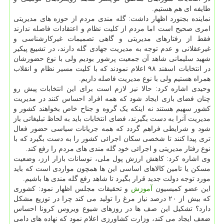
طایفه ای هم هستیم.
نماینده بجنورد اظهار داشت: گله مندی مردم از حوزه های مدیریتی
امری صحیح است اما مردم از کلیت نظام و اعتقادات فاصله ندارند
فقط از رفتارهای مدیریتی و گاهی تصمیمات غیرکارشناسی و
غیرعقلانی و عدم توجه به مدیریت جهادی گله دارند، در تشییع پیکیر
شهید سلیمانی شاهد آن جمعیت پرشور بودیم ولی با نوع حضورشان
در انتخابات اسفند ۹۸ اعلام نمودند که با کلیت مسیر نظام و انقلاب
همراه هستیم ولی با نوع مدیریت فاصله داریم.
وحیدی اشاره کرد: حالا نیز لازم است برای این انتخابات پیش رو
چنان فضای بازی ایجاد شود که همه افراد احساس کنند در مدیریت
کشور سهیم هستند نه اینکه یک گروه و جناح خاص بخواهند کشور و
مدیریت آنرا به دست بگیرند، فضای انتخابات باید به لحاظ تبلیغاتی باز
شود و شرایطی فراهم گردد که همه جریانات سیاسی حضور فعال
تری پیدا کنند تا شخصی سکان اجرائی کشور را به دست بگیرد که با
نوع رفتار مدیریتی و اجرائی خود گله مندی های مردم را رفع کند.
وی اشاره کرد: کاهش ارزش پول ملی، نوسانات بازار ارز، وضعیت
مسکن یا تامین کالاهای اساسی این ها همچون مواردی است که باید
مورد توجه دولت جدید قرار بگیرد تا شاهد رفع گله مندی ها باشیم.
این عضو کمیسیون
آموزش
و تحقیقات مجلس اظهار نمود: کشوری
که بیش از ۲۰ درصد نیاز مرغ را تولید می کند چرا در توزیع مشکل
دارد؟ تشکیل این صف ها در روزهای شیوع ویروس کرونا احساس
ضعف ایجاد می کند، وزارت کشاورزی اعلام نمود که نهاده های دامی