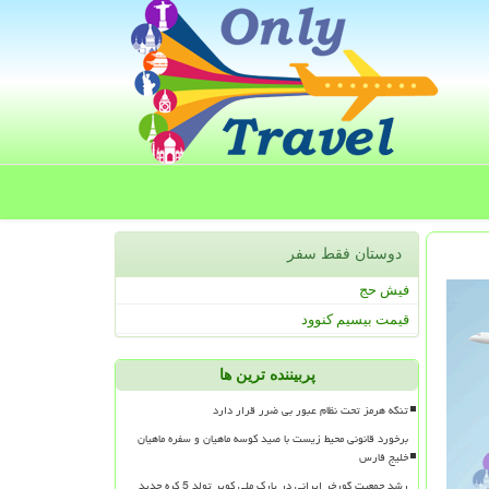
دوستان فقط سفر
فیش حج
قیمت بیسیم کنوود
پربیننده ترین ها
تنگه هرمز تحت نظام عبور بی ضرر قرار دارد
برخورد قانونی محیط زیست با صید کوسه ماهیان و سفره ماهیان
خلیج فارس
رشد جمعیت گورخر ایرانی در پارک ملی کویر تولد 5 کره جدید