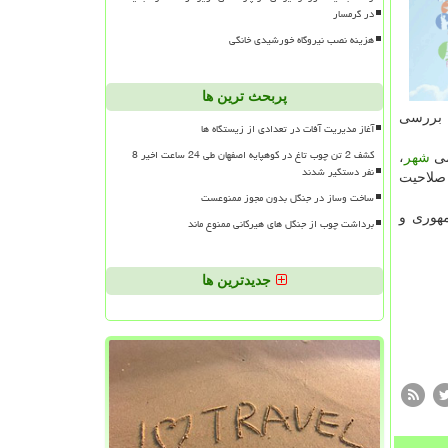
در گرمسار
هزینه نصب نیروگاه خورشیدی خانگی
پربحث ترین ها
یجه بررسی
آغاز مدیریت آفات در تعدادی از زیستگاه ها
کشف 2 تن چوب تاغ در کوهپایه اصفهان طی 24 ساعت اخیر 8
می
شهر
،
نفر دستگیر شدند
سی صلاحیت
ساخت وساز در جنگل بدون مجوز ممنوعست
یاست جمهوری و
برداشت چوب از جنگل های هیرکانی ممنوع ماند
جدیدترین ها