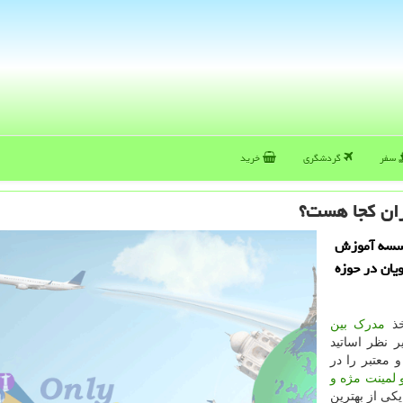
سفر
گردشگری
خرید
ران كجا هست؟
حت عنوان موسسه آموزش
ویان در حوزه
خذ
مدرک بین
 نظر اساتید
معتبر را در
 لمینت مژه و
 یکی از بهترین