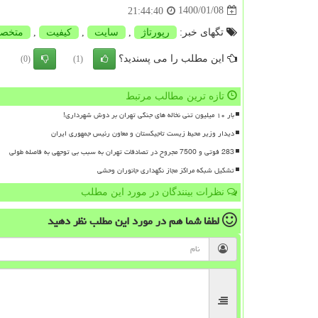
1400/01/08
21:44:40
تگهای خبر:
رپورتاژ
,
سایت
,
كیفیت
,
متخص
این مطلب را می پسندید؟
(0)
(1)
تازه ترین مطالب مرتبط
بار ۱۰ میلیون تنی نخاله های جنگی تهران بر دوش شهرداری!
دیدار وزیر محیط زیست تاجیکستان و معاون رئیس جمهوری ایران
283 فوتی و 7500 مجروح در تصادفات تهران به سبب بی توجهی به فاصله طولی
تشکیل شبکه مراکز مجاز نگهداری جانوران وحشی
نظرات بینندگان در مورد این مطلب
لطفا شما هم
در مورد این مطلب
نظر دهید