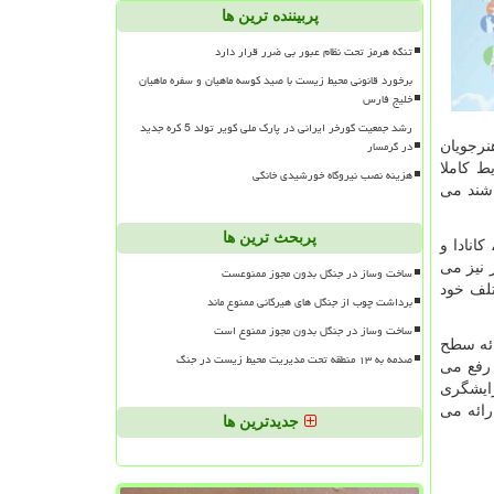
پربیننده ترین ها
تنگه هرمز تحت نظام عبور بی ضرر قرار دارد
برخورد قانونی محیط زیست با صید کوسه ماهیان و سفره ماهیان
خلیج فارس
رشد جمعیت گورخر ایرانی در پارک ملی کویر تولد 5 کره جدید
در گرمسار
نرجویان
ی با شرایط کاملا
هزینه نصب نیروگاه خورشیدی خانگی
شند می
پربحث ترین ها
انادا و
 نیز می
ساخت وساز در جنگل بدون مجوز ممنوعست
تلف خود
برداشت چوب از جنگل های هیرکانی ممنوع ماند
ساخت وساز در جنگل بدون مجوز ممنوع است
ائه سطح
صدمه به ۱۳ منطقه تحت مدیریت محیط زیست در جنگ
 رفع می
رایشگری
ائه می
جدیدترین ها