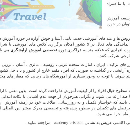
 با ما همراه
وسسه آموزش
ویان در حوزه
روش ها و متد های آموزشی جدید، نامی آشنا و خوش آوازه در حوزه آموزش ه
برای خود به ارمغان آورده است. برخورداری از شعب و نمایندگی های فعال در 9 کشور امکان برگزاری کلاس های آموزش
ت افرادی که علاقه مند به فراگیری
دوره تخصصی اموزش ارایشگری
می با
ارجی شرکت کنند.
 ترکیه ، ایران ، امارات متحده عربی ، روسیه ، مالزی ، آلمان ، برزیل ، ک
ه آرایشی باز گذاشته به صورتی که افراد مقیم خارج از کشور و یا داخل کشور
ند شوند. با توجه به وجود بسیاری از آموزشگاه های زیبایی که معیار های مخ
سطوح خیال افراد را از کیفیت آموزش ها راحت کرده است. بدین معنی با ار
 صد ارائه می شوند و نگرانی هنرجویان از جهت عدم آشنایی با نکات ابتدایی
باشد که خواستار تکمیل و به روزرسانی اطلاعات خود در زمینه آموزش ا
رفصل های تکمیلی در سطوح پیشرفته و تخصصی مدرک معتبر بین المللی ار
ماه اجرا می شود.
می اکادمی عریس به نشانی
academy-eris.com
مراجعه نمایید .