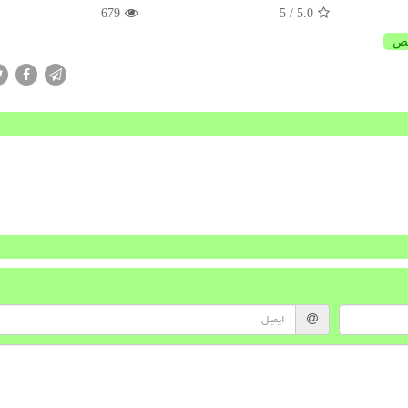
679
/ 5
5.0
ص