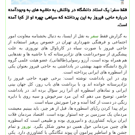
فقط سفر: یک استاد دانشگاه در واکنش به حاشیه های به وجودآمده
درباره حاجی فیروز به این پرداخته که سیاهی چهره او از کجا آمده
است.
به گزارش فقط
سفر
به نقل از ایسنا، به دنبال بخشنامه معاونت امور
اجتماعی و فرهنگی شهرداری تهران در خصوص پرهیز استفاده از
حاجی فیروز با صورت سیاه در کارناوال های نوروزی به علت
پیشگیری از سوءبرداشت های نژادپرستانه که با حاشیه ها و نقدهایی
هم همراه بوده است، آرزو رسولی(طالقانی)، عضو هیئت علمی گروه
تاریخ دانشگاه شهید بهشتی در یادداشتی به حاجی فیروز بعنوان یکی
از اسطوره های ایرانی پرداخته است.
وی در این یادداشت نوشته است: برخی چهره حاجی فیروز را
نژادپرستانه خوانده اند و، با برداشت های باب روز، کل جهان بینی
ایرانی و نمادهای اسطوره ای آنرا زیر سؤال برده اند. در یادداشت
حاضر، توضیح می دهم که این مرد سرخپوش و سیه روی با دایره
زنگی در دست از کجا آمده و چرا صورتش سیاه است.
برای پیدا کردن ردّپای اسطوره ها، قبل از هر چیز، باید ببینیم معیشت
مردمان یک سرزمین بر چه استوار بوده است. اقتصاد مردمان فلات
ایران برپایه کشاورزی و دامپروری بوده و طبیعی است که اسطوره
های چنین مردمانی حول همین دو محور شکل بگیرد.
نوروز
و تمام
جشن ها و اساطیر پیرامون آن پیوند تنگاتنگی با کشاورزی دارد. یکی