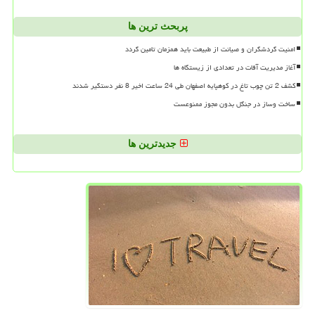
پربحث ترین ها
امنیت گردشگران و صیانت از طبیعت باید همزمان تامین گردد
آغاز مدیریت آفات در تعدادی از زیستگاه ها
کشف 2 تن چوب تاغ در کوهپایه اصفهان طی 24 ساعت اخیر 8 نفر دستگیر شدند
ساخت وساز در جنگل بدون مجوز ممنوعست
جدیدترین ها