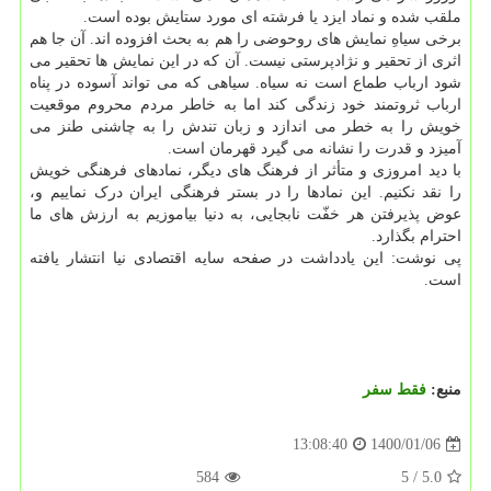
ملقب شده و نماد ایزد یا فرشته ای مورد ستایش بوده است.
برخی سیاهِ نمایش های روحوضی را هم به بحث افزوده اند. آن جا هم
اثری از تحقیر و نژادپرستی نیست. آن که در این نمایش ها تحقیر می
شود ارباب طماع است نه سیاه. سیاهی که می تواند آسوده در پناه
ارباب ثروتمند خود زندگی کند اما به خاطر مردم محروم موقعیت
خویش را به خطر می اندازد و زبان تندش را به چاشنی طنز می
آمیزد و قدرت را نشانه می گیرد قهرمان است.
با دید امروزی و متأثر از فرهنگ های دیگر، نمادهای فرهنگی خویش
را نقد نکنیم. این نمادها را در بستر فرهنگی ایران درک نماییم و،
عوض پذیرفتن هر خفّت نابجایی، به دنیا بیاموزیم به ارزش های ما
احترام بگذارد.
پی نوشت: این یادداشت در صفحه سایه اقتصادی نیا انتشار یافته
است.
منبع:
فقط سفر
1400/01/06
13:08:40
584
/ 5
5.0