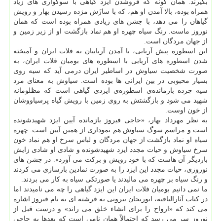
بگیرند. همان گونه که فروشدن ایزد گیاهی با سوگواری های زیاد
همراه بوده، بالا آمدن او هم، که با سازَش مژده رسیدن بهار و رویش
گیاهان را می دهد، با جشن های زیادی همراه بوده است که همان
نوروز ماست. رنگ سیاه چهره او هم نماد بازگشت او از زیر زمین و
از جهان مردگان است.
این اسطوره پیش آریایی، با آمدن آریاییان به فلات ایران و آمیخته
شدن اسطوره های آریایی با اسطوره های بومیان فلات ایران، به
صورت شخصیت سیاوش در اساطیر ایران درمی آید که سیه روی
بسیار محبوبی در بین ایرانی ها بوده است. سیاوش به معنای مرد
سیه چرده بازمانده‌ی اسطوره‌ی ایزدی گیاهی است که مظلومانه
شهید می شود و بازگشتش به روی زمین با رویش گیاه پرسیاووشان
از خون اوست.
به نظر مهرداد بهار، «حاجی فیروز بازمانده آیین ایزد شهیدشونده
است و مراسم سوگ سیاوش هم نموداری از همین آیین است. چهره
سیاه او نماد بازگشت از جهان مردگان و لباس سرخ او هم نماد خون
سرخ سیاوش و حیات مجدد ایزد شهیدشونده و شادی او شادی زایش
باردیگر آن هاست که با خود رویش و برکت می آورد». در جشن های
نوروزی، حیات مجدد این ایزد را به صورت نمادین بازسازی می کردند
و رنگ سیاه بر چهره می مالیدند یا صورتکی سیاه به کار می بردند.
ما نمی دانیم بومیان فلات ایران این ایزد گیاهی را چه می نامیدند اما
در کتاب آثارالباقیه، ابوریحان بیرونی به فرشته ای به نام فیروز اشاره
می کند که «ارواح را برای انشاء خلق می راند» و درست قبل از
نوروز سر می رسد که احتمالاً همان نامی است که بعدها به حاجی