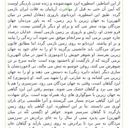
از این اساطیر، اسطوره ایزد شهیدشونده و زنده شدن باردیگر اوست
که آیین آن حتی به قبل از
مهاجرت
آریاییان به فلات ایران بازمی
گردد. طبق این اسطوره، ایزدبانوی باروری (معادل ایشتر در میان
النهرین) به جهان زیرین یا زیر زمین، که به باور مردمان جهان
مردگان بوده، سفر می کند و برای او دیگر بازگشتی نیست. بعد از
فرو شدن او، زایش و باروری بر زمین بازمی ایستد. خدایان درصدد
چاره جویی برمی آیند و سرانجام موفق می شوند آب زندگی را بیابند
و بر او بپاشند. ایزدبانو به روی زمین بازمی گردد اما مطابق قانون
سرای مردگان، باید جانشینی برگزیند تا او را به جای خود به جهان
زیرین بفرستد. او شوهر خویش را (دوموزی یا تَموز در میان النهرین)
برمی گزیند که از بازگشت او ناخشنود بوده است. جامه سرخ بر تن
شوهرش می کنند، روغن خوشبو به تنش می مالند، نی لاجوردنشان یا
سازی دیگر (شاید دایره زنگی) به دستش می دهند و او را به جهان
زیرین می کشانند و، به عبارتی، او را شهید می کنند. او (دوموزی) که
ایزد گیاهان است، وقتی به جهان مردگان می رود، سرسبزی را هم با
خود می برد و گیاهان خشک می شوند. موسم رفتن این ایزد گیاهی
به جهان زیرین با سوگواری های زیاد همراه بوده است. برای شهادت
این ایزد گیاهی مردم بسیار می گریستند و آنرا طلسمی برای باران
آوری می دانستند. بنا بر این اسطوره، ایزد گیاهی باید روی زمین
بازگردد تا گیاهان سرسبز شوند. خواهر او (گِشتی نَنَّه در میان
النهرین) می پذیرد نیمی از سال را به جای برادرش در سرزمین
مردگان به سر برد تا برادرش به روی زمین بازآید و گیاهان جان