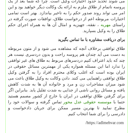
می شوند تحدید حدود اختیارات وکیل است. چرا که شما بعد از یک
پروسه ناتمام از طلاق ملزم به ارائه یک وکالت دیگر خواهید بود و این
امر می تواند روند صدور حکم را به تاخیر بیاندازد. بهتر است تمامی
اختیارات مربوطه اعم از درخواست طلاق، توافقات صورت گرفته در
راستای
مهریه
، نفقه، جهیزیه و امثال آن ها به همراه اجرای حکم
طلاق را به وکیل بسپارید.
برای دریافت مشاوره با ما تماس بگیرید
طلاق توافقی برخلاف آنچه که مشاهده می شود و از متون مربوطه
به دست می آید چندان هم پروسه راحت و بدون دردسری نیست هر
چند که باید اعتراف کنیم دردسرهای مربوط به طلاق های غیر توافقی
را ندارد اما این مسئله همواره یکی از مهمترین مسائل حقوقی در
ایران بوده است که اغلب وکلای محترم افراد را به گرفتن وکیل
طلاق توافقی راهنمایی می کنند. دادن وکالت به وکیل طلاق باعث می
شود میزان مشاجرات زن و مرد و خانواده آن ها به شدت کاهش
یافته و مسائل روانی ناشی از جدایی به شدت تقلیل یابد. بنابراین اگر
برای گرفتن طلاق توافقی در ایران یا خارج از کشور مصمم هستید
حتما با
موسسه حقوقی عدل محور
تماس گرفته و سوالات خود را
مطرح نمایید تا بهترین مسیر ممکن برای جریان دادخواست و
دادرسی را برای شما انتخاب کنیم.
/
https://adlmehvar.com