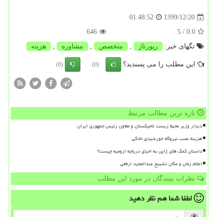
1399/12/20
01:48:52
646
/ 5
0.0
تگهای خبر:
رپورتاژ
,
متخصص
,
مشاوره
,
هزینه
این مطلب را می پسندید؟
(0)
(0)
تازه ترین مطالب مرتبط
دیدار وزیر محیط زیست تاجیکستان و معاون رئیس جمهوری ایران
هزینه نصب نیروگاه خورشیدی خانگی
داستان کمک های ژاپن به احیای دریاچه ارومیه چیست؟
اعلام زمان و مکان تشییع عبدالمجید ارفعی
نظرات بینندگان در مورد این مطلب
لطفا شما هم
نظر دهید