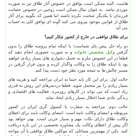
هاست. البته ممکن است توافق در خصوص آثار طلاق نیز به صورت
موردی نباشد. به عنوان مثال ممکن است زوجین در خصوص حضانت
فرزندان با یکدیگر صحبت نکرده باشند اما همین که بگویند برای آثار
طلاق از قوانین موجود پیروی می کنند گونه ای توافق کلی به حساب
می آید.
برای طلاق توافقی در خارج از کشور چکار کنیم؟
دو راه حل پیش پای شماست؛ یا اینکه تمام پروسه طلاق را بدون
گرفتن
وکیل متخصص خانواده
و به صورت حضوری انجام دهید که
قطعا در این خصوص ملزم به تحمل دشواری های بسیار زیادی خواهید
بود یا اینکه طلاق را به وکالت واگذار کرده و بدون قرار گرفتن در
مسیر چالش ها به نتیجه مورد نظر خود دست پیدا کنید.
حالت اول: برای این کار باید حتما به ایران مراجعه کنید و هزینه های
بسیار زیادی را نیز متحمل شوید. قطعا دردسرهای این روش به قدری
زیاد است که می تواند در کارهای روزمره، فعالیت های اقتصادی و
زندگی عادی شما اختلال بسیار زیادی ایجاد نماید.
حالت دوم: مراجعه به سفارت یا کنسول گری ایران در کشور
مربوطه و امضای وکالت نامه است. امضای وکالت نامه برای اعطای
وکالت طلاق دارای نکات مهم و بسیار جزیی است. بهتر خواهد بود
اگر پیش از اعطای وکالت یک مشاوره تخصصی در این باره دریافت
کنید. یکی از مهمترین مسائلی که موکلین طلاق توافقی با آن مواجه