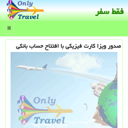
فقط سفر
منو
صدور ویزا كارت فیزیكی با افتتاح حساب بانكی