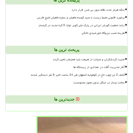
پربیننده ترین ها
تنگه هرمز تحت نظام عبور بی ضرر قرار دارد
برخورد قانونی محیط زیست با صید کوسه ماهیان و سفره ماهیان خلیج فارس
رشد جمعیت گورخر ایرانی در پارک ملی کویر تولد 5 کره جدید در گرمسار
هزینه نصب نیروگاه خورشیدی خانگی
پربحث ترین ها
امنیت گردشگران و صیانت از طبیعت باید همزمان تامین گردد
آغاز مدیریت آفات در تعدادی از زیستگاه ها
کشف 2 تن چوب تاغ در کوهپایه اصفهان طی 24 ساعت اخیر 8 نفر دستگیر شدند
ساخت وساز در جنگل بدون مجوز ممنوعست
جدیدترین ها