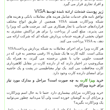
و افراد تجاری قرار می گیرد.
زیر پوست خدمات ارائه شده توسط
VISA
توافق نامه های خدمات شامل هزینه های معاملات بانکی و هزینه های
شبکه ویزاکارت هستند
. VISA
همچنین از طریق انواع مختلف
قراردادهای خدماتی با تجار همکاری می کند. مرچنت هایی که ویزا را
می پذیرند، مبلغ کمی از پرداخت را برای هر تراکنش مشتری به
عنوان بخشی از هزینه خدمات پردازش شبکه ای که شرکت ارائه می
دهد، به
VISA
پرداخت می کنند.
هر کارت ویزا برای اجرای معاملات به شبکه پردازش پرداخت
VISA
متکی است. کلیه کارت ها یک شماره 16 رقمی منحصر به فرد که در
قسمت جلویی چاپ یا نقش برجسته می گیرند، به همراه یک
میکروچیپ در اختیار دارند که از دارنده کارت در مقابل کلاهبرداری
کارت محافظت می کنند. یک نوار مغناطیسی در پشت و یک حاشیه
برای امضای دارنده کارت وجود دارد.
خرید
ویزا کارت
به چه صورت است؟ مراحل و مدارک مورد نیاز
برای خرید ویزاکارت
خرید ویزاکارت مزایای بیشماری دارد. حتما تا به حال اسم ویزاکارت
و مزایای آن به گوشتان خورده است ولی آیا می‌دانید چطور می‌توانید
یک ویزاکارت بگیرید؟
کارت‌هایی که توسط بانک‌های ایران صادر می‌شوند فقط در داخل