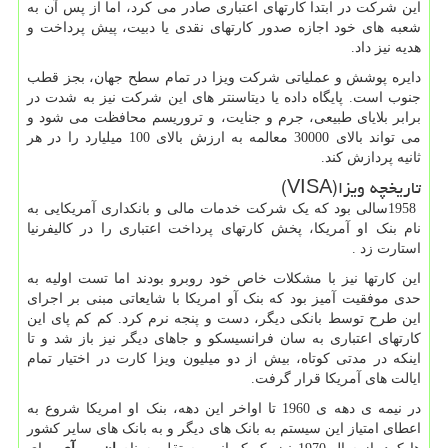
این شرکت در ابتدا کارتهای اعتباری صادر می کرد، اما از پس آن به
شعبه های خود اجازه صدور کارتهای نقدی یا دبیت، پیش پرداخت و
هدیه نیز داد.
دایره پوشش و عملیاتی شرکت ویزا در تمام سطح جهان، بجز قطب
جنوب است. پایگاه داده یا دیتاسنتر های این شرکت نیز به شدت در
برابر بلایای طبیعی، جرم و جنایت، و تروریسم محافظت می شود و
می تواند بالای 30000 معالمه به ارزش بالای 100 میلیارد را در هر
ثانیه پردازش کند.
تاریخچه ویزا
(VISA)
1958
سالی بود که یک شرکت خدمات مالی و بانکداری آمریکایی به
نام بنک او آمریکا، پخش کارتهای پرداخت اعتباری را در کالیفرنیا
استارت زد
.
این کارتها نیز با مشکلات خاص خود روبرو بودند اما تست اولیه به
حدی موفقیت آمیز بود که بنک آو امریکا با شایعاتی مبنی بر اجرای
این طرح توسط بانکی دیگر، دست و پنجه نرم کرد. کم کم پای این
کارتهای اعتباری به سان فرانسیسکو و جاهای دیگر نیز باز شد و تا
اینکه در مدتی کوتاه، بیش از دو میلیون ویزا کارت در اختیار تمام
ایالت های آمریکا قرار گرفت.
در نیمه ی دهه ی 1960 تا اواخر این دهه، بنک او امریکا شروع به
اعطای امتیاز این سیستم به بانک های دیگر و به بانک های سایر کشور