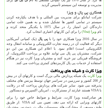
ها کرد. از سال 1970 نیز یک کمپانی مستقل به نام
ان‌ بی‌ آی
برای
مدیریت و توسعه این سیستم تأسیس گردید.
همکاری پی پال و ویزا
شرکت ایبانکو برای مدیریت بین المللی و با هدف یکپارچه کردن
سیستم در تمامی کشور ها تشکیل شده و به همین علت تمامی
دارندگان این امتیاز را، در سال 1975 با یکدیگر متحد کرده و
نام
ویزا
(Visa)
را برای این کارتهای اعتباری انتخاب کرد.
در سال 2016 ویزا همکاری خود را با
پی‌ پال
(یک کمپانی آمریکایی
دیگر که فعالیت آن در زمینه تجارت الکترونیکی و سامانه انتقال وجه
الکترونیکی است) اعلام نمود. با اعلام این همکاری بین این دو
شرکت، مشتریان پی پال می توانند علاوه بر پرداخت الکترونیک، از
فروشگاه‌ فیزیکی نیز خرید کنند و مشتریان ویزا کارت نیز در هنگام
استفاده از خدمات پی پال کارمزدهای کمتری پرداخت می کنند.
ویزا کارت و شبکه های پرداخت
ویزا کارت
یک شبکه پردازش مالی بزرگ است و کارتهای آن در بیش
از 200 کشور و سرزمین در سراسر جهان توسط بیزنس های مختلف
پذیرفته می شود. سایر شرکت های پردازش پرداخت که در رقابت
با
VISA
هستند عبارتند از مسترکارت ، امریکن اکسپرس و دیسکاور.
هر صادرکننده ویزا کارت، شرایط و ضوابط خاص خود را برای
کارتهای ویزایی که ارائه می دهد، تعیین می کند
. VISA
از طریق
طیف وسیعی از مشارکت های موسسات مالی در دسترس مشتریان