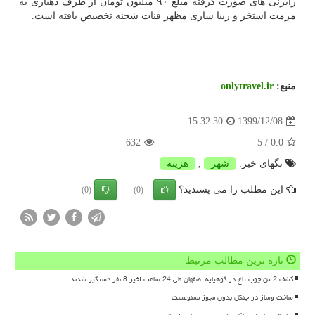
رایزنی های صورت گرفته مبلغ ۹۰ میلیون تومان از طرف دهیاری به
مرمت استخر و زیبا سازی مظهر قنات شحنه تخصیص یافته است.
منبع:
onlytravel.ir
1399/12/08
15:32:30
632
/ 5
0.0
تگهای خبر:
شهر
,
هزینه
این مطلب را می پسندید؟
(0)
(0)
تازه ترین مطالب مرتبط
کشف 2 تن چوب تاغ در کوهپایه اصفهان طی 24 ساعت اخیر 8 نفر دستگیر شدند
ساخت وساز در جنگل بدون مجوز ممنوعست