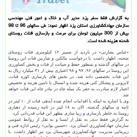
به گزارش فقط سفر یزد مدیر آب و خاک و امور فنی مهندسی
سازمان جهادکشاورزی استان یزد اظهار نمود: طی سالهای 96 تا 98
بیش از 300 میلیون تومان برای مرمت و بازسازی قنات روستای
شحنه هزینه شده است.
«عباس بشارتی» در بازدید از مسیر ۱۲ کیلومتری قنات روستای
شحنه، اظهار داشت: با درخواست مالکین و شاربین قنات این روستا
در سالهای گذشته و بمنظور حفظ و صیانت از قنات و بخش کشاورزی
این روستا در سالهای ۹۶، ۹۷ و ۹۸ اعتباری بیش از ۳۱ میلیارد ریال به
این قنات تخصصی داده شد، در بخش های بازسازی کوره قنات،
لایروبی و پیشکار کنی هزینه شده و امسال با تامین هزینه و تخصیص
اعتبار لازم مبادرت به حفر یک میله چاه در مادر چاه این قنات خواهد
شد.
وی با اشاره به اینکه با اقدامات انجام شده آبدهی قنات از ۱۰ لیتر در
ثانیه ی سالهای گذشته، الان به ۱۸ لیتر در ثانیه رسیده از دهیاری
روستا به خاطر بازسازی و زیبا سازی مظهر این قنات قدردانی کرد.
به گزارش فقط
سفر
به نقل از ایسنا و به نقل از روابط عمومی
سازمان جهادکشاورزی استان یزد، «حسین نوابی» رئیس اداره فنی و
زیربنایی مدیریت جهادکشاورزی شهرستان یزد نیز اظهار داشت: با