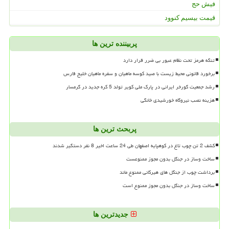
فیش حج
قیمت بیسیم کنوود
پربیننده ترین ها
تنگه هرمز تحت نظام عبور بی ضرر قرار دارد
برخورد قانونی محیط زیست با صید کوسه ماهیان و سفره ماهیان خلیج فارس
رشد جمعیت گورخر ایرانی در پارک ملی کویر تولد 5 کره جدید در گرمسار
هزینه نصب نیروگاه خورشیدی خانگی
پربحث ترین ها
کشف 2 تن چوب تاغ در کوهپایه اصفهان طی 24 ساعت اخیر 8 نفر دستگیر شدند
ساخت وساز در جنگل بدون مجوز ممنوعست
برداشت چوب از جنگل های هیرکانی ممنوع ماند
ساخت وساز در جنگل بدون مجوز ممنوع است
جدیدترین ها