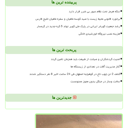
پربیننده ترین ها
تنگه هرمز تحت نظام عبور بی ضرر قرار دارد
برخورد قانونی محیط زیست با صید کوسه ماهیان و سفره ماهیان خلیج فارس
رشد جمعیت گورخر ایرانی در پارک ملی کویر تولد 5 کره جدید در گرمسار
هزینه نصب نیروگاه خورشیدی خانگی
پربحث ترین ها
امنیت گردشگران و صیانت از طبیعت باید همزمان تامین گردد
آغاز مدیریت آفات در تعدادی از زیستگاه ها
کشف 2 تن چوب تاغ در کوهپایه اصفهان طی 24 ساعت اخیر 8 نفر دستگیر شدند
ساخت وساز در جنگل بدون مجوز ممنوعست
جدیدترین ها