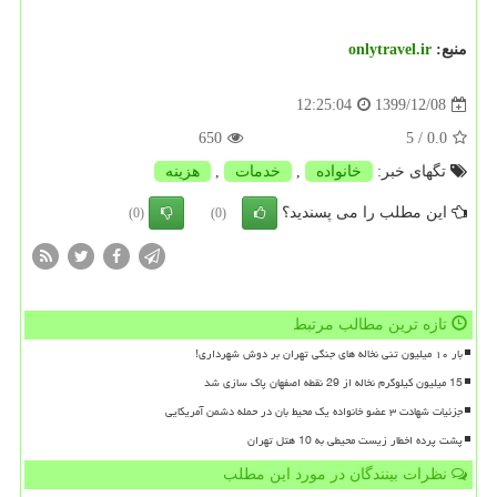
منبع:
onlytravel.ir
1399/12/08
12:25:04
650
/ 5
0.0
تگهای خبر:
خانواده
,
خدمات
,
هزینه
این مطلب را می پسندید؟
(0)
(0)
تازه ترین مطالب مرتبط
بار ۱۰ میلیون تنی نخاله های جنگی تهران بر دوش شهرداری!
15 میلیون کیلوگرم نخاله از 29 نقطه اصفهان پاک سازی شد
جزئیات شهادت ۳ عضو خانواده یک محیط بان در حمله دشمن آمریکایی
پشت پرده اخطار زیست محیطی به 10 هتل تهران
نظرات بینندگان در مورد این مطلب