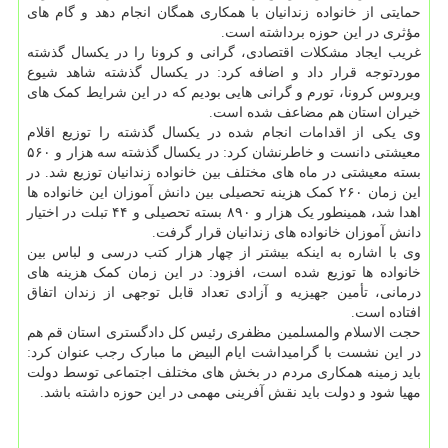
حمایتی از خانواده زندانیان با همکاری همگان انجام دهد و گام های
مؤثری در این حوزه برداشته است.
غریب ایجاد مشکلات اقتصادی، گرانی و کرونا را در یکسال گذشته
موردتوجه قرار داد و اضافه کرد: در یکسال گذشته شاهد شیوع
ویروس کرونا، تورم و گرانی هایی بودیم که در این شرایط کمک های
خیران استان هم مضاعف شده است.
وی یکی از اقدامات انجام شده در یکسال گذشته را توزیع اقلام
معیشتی دانست و خاطرنشان کرد: در یکسال گذشته سه هزار و ۵۶۰
بسته معیشتی در ماه های مختلف بین خانواده زندانیان توزیع شد. در
این زمان ۲۶۰ کمک هزینه تحصیلی بین دانش آموزان این خانواده ها
اهدا شد، همینطور یک هزار و ۸۹۰ بسته تحصیلی و ۴۴ تبلت در اختیار
دانش آموزان خانواده های زندانیان قرار گرفت.
وی با اشاره به اینکه بیشتر از چهار هزار کتب درسی و لباس بین
خانواده ها توزیع شده است، افزود: در این زمان کمک هزینه های
درمانی، تأمین جهیزیه و آزادی تعداد قابل توجهی از زندان اتفاق
افتاده است.
حجت الاسلام والمسلمین مظفری رئیس کل دادگستری استان قم هم
در این نشست با گرامیداشت ایام البیض ما مبارک رجب عنوان کرد:
باید زمینه همکاری مردم در بخش های مختلف اجتماعی توسط دولت
مهیا شود و دولت باید نقش آفرینی مهمی در این حوزه داشته باشد.