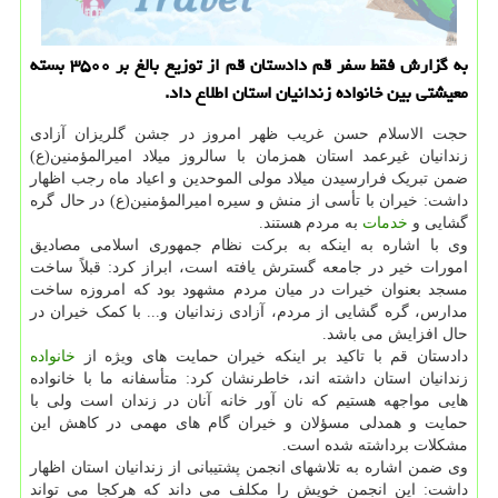
به گزارش فقط سفر قم دادستان قم از توزیع بالغ بر ۳۵۰۰ بسته
معیشتی بین خانواده زندانیان استان اطلاع داد.
حجت الاسلام حسن غریب ظهر امروز در جشن گلریزان آزادی
زندانیان غیرعمد استان همزمان با سالروز میلاد امیرالمؤمنین(ع)
ضمن تبریک فرارسیدن میلاد مولی الموحدین و اعیاد ماه رجب اظهار
داشت: خیران با تأسی از منش و سیره امیرالمؤمنین(ع) در حال گره
گشایی و
خدمات
به مردم هستند.
وی با اشاره به اینکه به برکت نظام جمهوری اسلامی مصادیق
امورات خیر در جامعه گسترش یافته است، ابراز کرد: قبلاً ساخت
مسجد بعنوان خیرات در میان مردم مشهود بود که امروزه ساخت
مدارس، گره گشایی از مردم، آزادی زندانیان و... با کمک خیران در
حال افزایش می باشد.
دادستان قم با تاکید بر اینکه خیران حمایت های ویژه از
خانواده
زندانیان استان داشته اند، خاطرنشان کرد: متأسفانه ما با خانواده
هایی مواجهه هستیم که نان آور خانه آنان در زندان است ولی با
حمایت و همدلی مسؤلان و خیران گام های مهمی در کاهش این
مشکلات برداشته شده است.
وی ضمن اشاره به تلاشهای انجمن پشتیبانی از زندانیان استان اظهار
داشت: این انجمن خویش را مکلف می داند که هرکجا می تواند