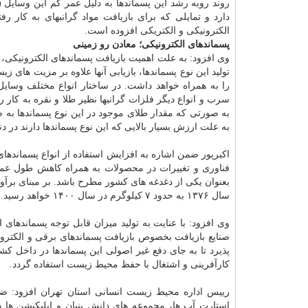
دارد و تمایلی که برای بازیافت مواد گرانبهای به کار رف
الکترونیکی و الکتریکی افزوده است.
پسماندهای الکترونیکی؛ معادن رو زمینی
وی افزود: به علت اهمیت بازیافت پسماندهای الکترونیکی، 
تولید این نوع پسماندها، بازیابی آنها علاوه بر مزیت های
را به همراه خواهد داشت. در ساختار انواع مختلف وسایل 
سرب و انواع دیگر فلزات گرانبها نظیر طلا و نقره به کار
به علت ارزش بسیار بالایی که این نوع پسماندها دارند در دنی
اکبرپور ضمن اشاره به افزایش استفاده از انواع پسماندهای
فناوری و تغییرات در محصولات به همراه کاهش طول عمر
سال ۱۳۷۶ به حدود ۷ کیلوگرم در سال ۱۴۰۰ خواهد رسید.
وی افزود: با عنایت به تولید میزان قابل توجه پسماندها
صنایع بازیافت بخصوص بازیافت پسماندهای برقی و الکتر
پذیرد تا به جای دفع غیر اصولی این پسماندها در داخل ک
کارآفرینی و اشتغال با حفظ محیط زیست استفاده گردد.
رییس اداره محیط زیست انسانی استان تهران افزود: ضمن
استارت آپ ها، مجموعه های دانش بنیان و اپلیکیشن ها 