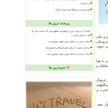
در گرمسار
هزینه نصب نیروگاه خورشیدی خانگی
پربحث ترین ها
کشف 2 تن چوب تاغ در کوهپایه اصفهان طی 24 ساعت اخیر 8
نفر دستگیر شدند
تری های
ساخت وساز در جنگل بدون مجوز ممنوعست
ترونیکی
ن جیوه،
برداشت چوب از جنگل های هیرکانی ممنوع ماند
ساخت وساز در جنگل بدون مجوز ممنوع است
 به هوا
تفکیک و
جدیدترین ها
د فرهنگ
گاههای
مخرب بر
ر نمود: