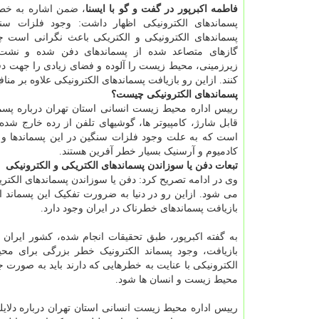
فاطمه اکبرپور در گفت و گو با ایسنا
، ضمن اشاره به خط
پسماندهای الکترونیکی اظهار داشت: وجود فلزات سن
پسماندهای الکترونیکی و الکتریکی باعث نگرانی است چو
گازهای متصاعد شده از پسماندهای دفن شده و نشت
زیرزمینی، محیط زیست را آلوده و فضای زیادی را جهت د
کنند. ازاین رو بازیافت پسماندهای الکترونیکی علاوه بر م
پسماندهای الکترونیکی چیست؟
رییس اداره محیط زیست انسانی استان تهران درباره پسم
قابل شارژ، کامپیوتر ها، گوشیهای تلفن از رده خارج شده، 
است که به علت وجود فلزات سنگین در این پسماندها و م
کادمیوم و آرسنیک بسیار خطر آفرین هستند.
تبعات دفن یا سوزاندن پسماندهای الکتریکی و الکترونیکی
وی در ادامه تصریح کرد: دفن یا سوزاندن پسماندهای الکت
می شود. ازاین رو در دنیا به ضرورت تفکیک این پسماند 
بازیافت پسماندهای خطرناک در ایران وجود دارد.
به گفته اکبرپور، طبق تحقیقات انجام شده، کشور ایران 
بازیافت، وجود پسماند الکترونیک خطر بزرگی برای مح
الکترونیکی با عنایت به خطرهایی که دارند باید به صورت
محیط زیست و انسان ها شود.
رییس اداره محیط زیست انسانی استان تهران درباره دلایل