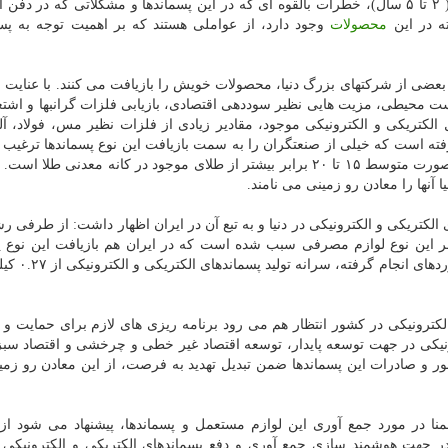
روند روبه رشد این پسماندها به دلیل عمر کم این وسایل ( ۲ تا ۵ سال)، خطرات بالقوه ای که در این پسماندها و مشکلاتی که در
ته در این
محصولات
وجود دارد، از عواملی هستند که بر اهمیت توجه به پس
بعضی از شرکتهای بزرگ دنیا، محصولات خویش را بازیافت می کنند. با عنایت ب
 زیست محیطی، مزیت هایی نظیر سوددهی اقتصادی، بازیابی فلزات گرانبها و اشتغ
الکتریکی و الکترونیکی موجود، مقادیر زیادی از فلزات نظیر مس، فولاد، آلو
 رفته است که خیلی از صنعتگران را به سمت بازیافت این نوع پسماندها ترغیب 
به صورتی که مقدار طلای موجود در این نوع پسماندها به صورت متوسط ۱۵ تا ۲۰ برابر بیشتر از طلای موجود در کانه معدنی 
ا آنها را معادن رو زمینی می نامند.
 الکتریکی و الکترونیکی در دنیا و به تبع آن در ایران اظهار داشت: از طرفی ر
 این نوع لوازم مصرفی سبب شده است که در ایران هم بازیافت این نوع پ
بعنوان یکی از دغدغه های کشور مطرح باشد
ی الکترونیکی در کشور انتظار هم می رود برنامه ریزی های لازم برای حمایت 
ونیکی در جهت توسعه پایدار، توسعه اقتصاد غیر خطی و چرخشی و اقتصاد س
شور و صادرات این پسماندها ضمن تبدیل تهدید به فرصت، از این معادن رو زمی
ا در مورد جمع آوری این لوازم مستعمل و پسماندها، پیشنهاد می شود از 
در جهت هوشمند سازی جمع آوری و دفع پسماندهای الکتریکی و الکترونیکی 