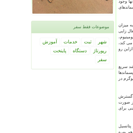
 دفن آنها وجود
ماندهای
ه میزان
موضوعات فقط سفر
ال زایی
مینیوم،
شهر
ثبت
خدمات
آموزش
می کند،
طلا است. ازاین رو
رپورتاژ
دستگاه
پایتخت
سفر
شد سریع
سماندها
. بر مبنای برآوردهای انجام گرفته، سرانه تولید پسماندهای الکتریکی و الکترونیکی از ۰.۲۷ کیلوگرم در
و گسترش
بز صورت
نی برای
پتانسیل
هم بهره