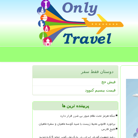
دوستان فقط سفر
فیش حج
قیمت بیسیم کنوود
پربیننده ترین ها
تنگه هرمز تحت نظام عبور بی ضرر قرار دارد
برخورد قانونی محیط زیست با صید کوسه ماهیان و سفره ماهیان
خلیج فارس
رشد جمعیت گورخر ایرانی در پارک ملی کویر تولد 5 کره جدید