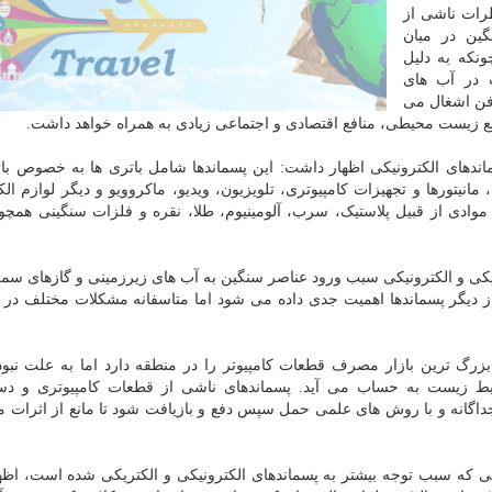
رات ناشی از
گین در میان
نکه به دلیل
 در آب های
فن اشغال می
نافع زیست محیطی، منافع اقتصادی و اجتماعی زیادی به همراه خواهد داشت.
اندهای الکترونیکی اظهار داشت: این پسماندها شامل باتری ها به خصوص با
مانیتورها و تجهیزات کامپیوتری، تلویزیون، ویدیو، ماکروویو و دیگر لوازم الک
وادی از قبیل پلاستیک، سرب، آلومینیوم، طلا، نقره و فلزات سنگینی همچو
ریکی و الکترونیکی سبب ورود عناصر سنگین به آب های زیرزمینی و گازهای سمی
از دیگر پسماندها اهمیت جدی داده می شود اما متاسفانه مشکلات مختلف در 
بزرگ ترین بازار مصرف قطعات کامپیوتر را در منطقه دارد اما به علت نبو
یط زیست به حساب می آید. پسماندهای ناشی از قطعات کامپیوتری و دست
 جداگانه و با روش های علمی حمل سپس دفع و بازیافت شود تا مانع از اثرات 
ی که سبب توجه بیشتر به پسماندهای الکترونیکی و الکتریکی شده است، اظها