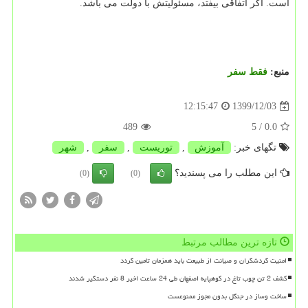
است. اگر اتفاقی بیفتد، مسئولیتش با دولت می باشد. ‎
منبع:
فقط سفر
1399/12/03
12:15:47
489
/ 5
0.0
تگهای خبر:
آموزش
,
توریست
,
سفر
,
شهر
این مطلب را می پسندید؟
(0)
(0)
تازه ترین مطالب مرتبط
امنیت گردشگران و صیانت از طبیعت باید همزمان تامین گردد
کشف 2 تن چوب تاغ در کوهپایه اصفهان طی 24 ساعت اخیر 8 نفر دستگیر شدند
ساخت وساز در جنگل بدون مجوز ممنوعست