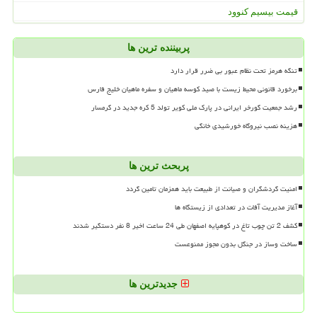
قیمت بیسیم کنوود
پربیننده ترین ها
تنگه هرمز تحت نظام عبور بی ضرر قرار دارد
برخورد قانونی محیط زیست با صید کوسه ماهیان و سفره ماهیان خلیج فارس
رشد جمعیت گورخر ایرانی در پارک ملی کویر تولد 5 کره جدید در گرمسار
هزینه نصب نیروگاه خورشیدی خانگی
پربحث ترین ها
امنیت گردشگران و صیانت از طبیعت باید همزمان تامین گردد
آغاز مدیریت آفات در تعدادی از زیستگاه ها
کشف 2 تن چوب تاغ در کوهپایه اصفهان طی 24 ساعت اخیر 8 نفر دستگیر شدند
ساخت وساز در جنگل بدون مجوز ممنوعست
جدیدترین ها