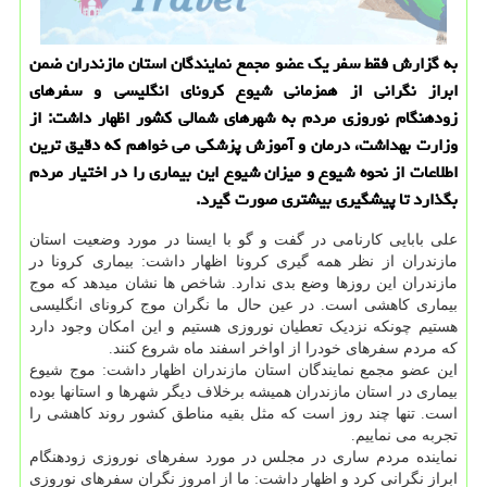
به گزارش فقط سفر یک عضو مجمع نمایندگان استان مازندران ضمن
ابراز نگرانی از همزمانی شیوع کرونای انگلیسی و سفرهای
زودهنگام نوروزی مردم به شهرهای شمالی کشور اظهار داشت: از
وزارت بهداشت، درمان و آموزش پزشکی می خواهم که دقیق ترین
اطلاعات از نحوه شیوع و میزان شیوع این بیماری را در اختیار مردم
بگذارد تا پیشگیری بیشتری صورت گیرد.
علی بابایی کارنامی در گفت و گو با ایسنا در مورد وضعیت استان
مازندران از نظر همه گیری کرونا اظهار داشت: بیماری کرونا در
مازندران این روزها وضع بدی ندارد. شاخص ها نشان میدهد که موج
بیماری کاهشی است. در عین حال ما نگران موج کرونای انگلیسی
هستیم چونکه نزدیک تعطیان نوروزی هستیم و این امکان وجود دارد
که مردم سفرهای خودرا از اواخر اسفند ماه شروع کنند.
این عضو مجمع نمایندگان استان مازندران اظهار داشت: موج شیوع
بیماری در استان مازندران همیشه برخلاف دیگر شهرها و استانها بوده
است. تنها چند روز است که مثل بقیه مناطق کشور روند کاهشی را
تجربه می نماییم.
نماینده مردم ساری در مجلس در مورد سفرهای نوروزی زودهنگام
ابراز نگرانی کرد و اظهار داشت: ما از امروز نگران سفرهای نوروزی