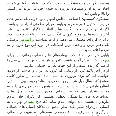
هستیم. اگر اقدامات پیشگیرانه صورت نگیرد، اتفاقات ناگواری خواهد
افتاد. مازندران و سفرهای نوروزی به خودی خود می تواند آمار کشور
را بالا و پایین کند.
سخنگوی کمیسیون اجتماعی مجلس اظهار نمود: دولت باید تدبیر جدی
در زمینه کنترل عبور و مرور و پایش میزان سلامتی افراد جدی باشد.
اگر تدابیر لازم صورت نگیرد، شاید اتفاقات نگران کننده ای بیفتد.
آخرین داده ها در مورد کرونای انگلیسی، خبر از شدت و حدت چند
برابری کرونای معمولی می دهد. وزارت بهداشت و
آموزش
پزشکی
باید دقیق ترین و واقعی ترین اطلاعات در مورد این نوع کرونا را به
مردم اعلام نماید.
بابایی کارنامی اضافه کرد: بیمارستان ها و فضای درمانی باید برای
نوروز
بیش ازپیش آماده باشند. کادر درمان تجربه نوروز سال قبل را
از سر گذرانده است و از این جهت نگرانی چندانی نداریم.
او در آخر تاکید کرد: از زمانی که کرونا به ایران وارد شد، از دولت
خواسته ایم که تردد نوروزی به استان های شمالی را بطور کامل
ممنوع کند. سال قبل هم با وجود محدودیت ها، تجربه خوبی نداشتیم.
استان مازندران توریست پذیر است به همین خاطر لازم می دانم به
دولت هشدار دهم که به اشخاص مجوز تردد ندهند. هتل ها و
مسافرخانه های ما همگی تعطیل هستند. اگر نگران جان مردم
مازندران هستیم باید دولت اعلام نماید که هیچ
مسافر
تهرانی به
استان مازندران
سفر
نکند. نظر مجمع نمانیدگان استان های شمالی
جلوگیری و ممنوعیت ۱۰۰ درصدی سفرهای به شهرهای شمالی