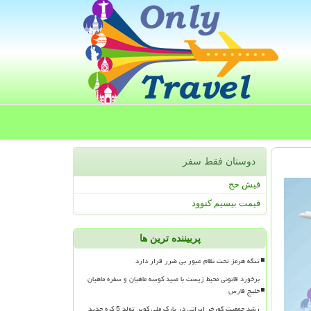
دوستان فقط سفر
فیش حج
قیمت بیسیم کنوود
پربیننده ترین ها
تنگه هرمز تحت نظام عبور بی ضرر قرار دارد
برخورد قانونی محیط زیست با صید کوسه ماهیان و سفره ماهیان
خلیج فارس
رشد جمعیت گورخر ایرانی در پارک ملی کویر تولد 5 کره جدید