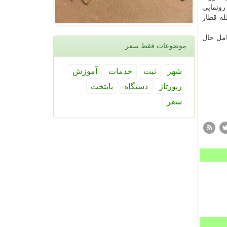
ته موجب شکل گیری این افتخار ملی شده اند، به اطلاع عموم می رساند که به لطف پروردگار قطار ۷ واگنه ملی در اسفندماه ۱۳۹۹ رونمایی
ه قطار
ت شامل حال
موضوعات فقط سفر
شهر
ثبت
خدمات
آموزش
رپورتاژ
دستگاه
پایتخت
سفر