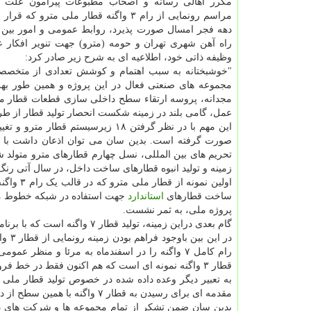
مکرر اهالی رسانه و اصحاب مطبوعات پیرامون علت ع
مراسم رونمایی از رام ۳ واگنه قطار ملی مترو که
دهه فجر امسال صورت پذیرد، روابط عمومی و امور بین
راه آهن شهری تهران و حومه (مترو) جهت تنویر افکار ع
وظیفه ذاتی خود، اطلاعیه ای به شرح زیر صادر کرد:
"خوشبختانه به سبب اهتمام و کوشش تعدادی از متخصصا
عمل، گامی بلند در زمینه شکست انحصار تولید قطار از 
صورت گرفته است. بدین سان می توان اذعان داشت با ه
تحریم های بین المللی، نسل چهارم قطارهای مترو متولد ش
زمینه و تولید انبوه قطارهای ساخت داخل، در سال آتی رنگ 
اولین نم
ساخت قطارهای
استاندارد
جهت استفاده در شبکه خطوط متر
پروژه ملی، به ثمر نشست.
گام بعدی دراین زمینه، تولید قطار ۷ واگنه است که با برنامه ریزی های صورت گرفته، تا اختتام اسفند ماه سال جاری این امر محقق خواهد شد.
در ا
رام کامل ۷ واگنه را در اسفندماه به مرئا و من
قطار ۳ واگنه نمونه ای است که هم اکنون فقط در خط فرودگاه مهرآباد مورد بهره برداری قرار می گیرد.
مقدمه ای برای رسیدن به قطار ۷ واگنه با همین سطح از داخلی سازی است.
بدین سان ضمن تشکر از تمام مجموعه ها و شرکت های دخ