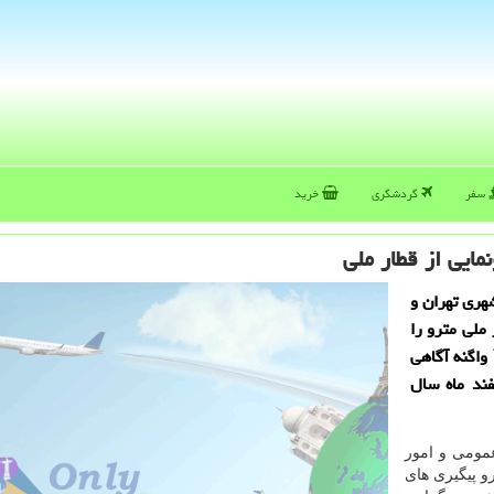
سفر
گردشگری
خرید
نمایی از قطار ملی
هری تهران و
 ملی مترو را
توضیح و از آماده شدن قطار ۳ واگنه ملی و تولید قطار 7 واگنه آگاهی
فند ماه سال
عمومی و امور
و پیگیری های