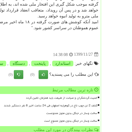
خواهد شد و در پس آن رویداد، متعاقب انعقاد قرارداد تولید ۵
ملی مترو به تولید انبوه خواهد رسید.
امید آنکه کوشش های
عموم هموطنان در سراسر کشور شود."
1399/11/27
14:38:08
تگهای خبر:
استاندارد
,
پایتخت
,
دستگاه
,
سی
این مطلب را می پسندید؟
(0)
(0)
تازه ترین مطالب مرتبط
امنیت گردشگران و صیانت از طبیعت باید همزمان تامین گردد
کشف 2 تن چوب تاغ در کوهپایه اصفهان طی 24 ساعت اخیر 8 نفر دستگیر شدند
ساخت وساز در جنگل بدون مجوز ممنوعست
ساخت وساز در جنگل بدون مجوز ممنوع است
نظرات بینندگان در مورد این مطلب