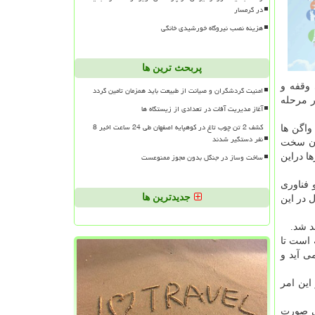
در گرمسار
هزینه نصب نیروگاه خورشیدی خانگی
پربحث ترین ها
انش بنیان داخلی، بعد از ۱۸ ماه تلاش بی وقفه و
امنیت گردشگران و صیانت از طبیعت باید همزمان تامین گردد
نجام رسید تا در مرحله
آغاز مدیریت آفات در تعدادی از زیستگاه ها
کشف 2 تن چوب تاغ در کوهپایه اصفهان طی 24 ساعت اخیر 8
رات اعمال شده در آنها، بر طبق تجربیات ۲۰ سال قبل در استفاده از ۳ نسل واگن ها
نفر دستگیر شدند
ان سخت
ساخت وساز در جنگل بدون مجوز ممنوعست
ا دراین
انش و فناوری
جدیدترین ها
 در این
گرفته است تا
می آید و
مقرر محقق شده و این امر
عی صورت