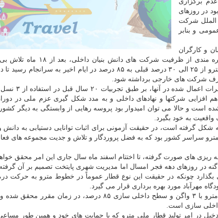
دم برگزاری
 قرار بود در روزهای
 الملل شرکت
مومی و بنابر
ن و کارگران
مجموعه های صنعتی فعال در این پروژه و همین طور بهره مندی از ظرفیت شرکت های د
مجدانه، پروسه ارتقاء سطح داخلی سازی قطعات قطار مترو از ۲۵ الی ۳۰ درصد قبلی به ۸۵ درصد در ایام اخیر به سرا
طرف شرکت های خارجی برداشته شود.
این مهم با در نظر گرفتن ۱۸ زیرسیستم قطار مترو و تغیی
م افزایی شرکتها و نهادهای داخلی و به مدد شکل گیری عزم ملی در دور
ده است و حالا می توان امیدوار بود پروسه رهایی از وابستگی به دیگر کشوره
واقعیت به خود بگیرد.
ونه از قطار ملی مترو که در قالب یک رام ۳ واگنه شکل گرفته است، در حقیقت آزمونی برای اثبات توانایی دستیابی به د
و سراسر کشور بود که به فضل پروردگار و تلاش و جدیت مجموعه های فعال
ین بین باوجود فراهم بودن زمینه رونمایی از قطار ۳ واگنه در روزهای دهه فجر امسال اما مدیریت شهری پایتخت تصمیم بر آن 
ظر عمومی بگذارد چونکه در حقیقت این نوع قطار عموماً در خطوط مترو به حرکت در
به تعبیر دیگر وعده داده شده در خصوص تولید قطار ملی مترو با ۳ واگن و سطح داخلی سازی ۸۵ درصد، در زمان 
یل در امر تولید قطار ملی مترو که با حمایت های خود و همین طور مسا