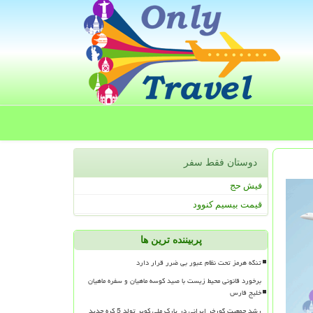
دوستان فقط سفر
فیش حج
قیمت بیسیم کنوود
پربیننده ترین ها
تنگه هرمز تحت نظام عبور بی ضرر قرار دارد
برخورد قانونی محیط زیست با صید کوسه ماهیان و سفره ماهیان
خلیج فارس
رشد جمعیت گورخر ایرانی در پارک ملی کویر تولد 5 کره جدید