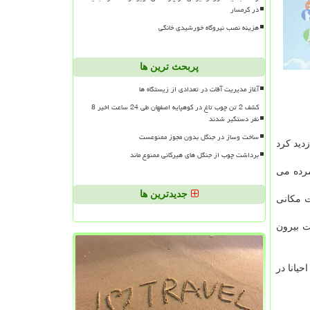
در گرمسار
هزینه نصب نیروگاه خورشیدی خانگی
پربحث ترین ها
آغاز مدیریت آفات در تعدادی از زیستگاه ها
کشف 2 تن چوب تاغ در کوهپایه اصفهان طی 24 ساعت اخیر 8
نفر دستگیر شدند
ساخت وساز در جنگل بدون مجوز ممنوعست
موسسه دیرینه شناسی آکادمی علوم لهستان است در نوامبر ۲۰۲۰ از روستای « Słuszków» بازدید کرد
برداشت چوب از جنگل های هیرکانی ممنوع ماند
ستان شمرده می
جدیدترین ها
ت مکانی
ت بیرون
یانا در