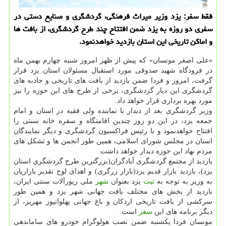
فقط سفر: یزد وزیر میراث فرهنگی، گردشگری و صنایع دستی در
سفری دو روزه به یزد ضمن افتتاح چند طرح گردشگری، از بافت ها
و اماکن تاریخی این استان بازدید خواهدنمود.
«علی اصغر مونسان» که پیش از ظهر امروز شنبه چهارم بهمن ماه
در فرودگاه شهید صدوقی مورد استقبال مسئولان استان یزد قرار
گرفت، امروز و فردا ضمن بازدید از بافت های تاریخی و جاذبه های
گردشگری این دیار گردشگری، برخی از طرح های این حوزه را نیز
مورد بهره برداری قرار خواهد داد.
وزیر گردشگری بعد از دیدار با نماینده ولی فقیه در استان و امام
جمعه یزد، در این دو روز چندین اقامتگاه و سفره خانه سنتی را
افتتاح خواهدنمود و با رئیس فراکسیون گردشگری و دیگر نمایندگان
استان در مجلس شورای اسلامی، همین طور انجمن ها و تشکل های
مردم نهاد این حوزه دیدار خواهد داشت.
بازدید از مجتمع گردشگری آبادگران(بزرگترین طرح گردشگری استان
یزد)، بازدید بازار قدیم یزد(بازار زرگری) و اهدای لوح تقدیر بازاریان
به وزیر به توجه به
ثبت
یزد بعنوان
شهر
ملی زیورآلات سنتی ایران،
بازدید از بخش های مختلف بافت جهانی شهر یزد و همین طور
سرکشی از بافت تاریخی اردکان و باغ جهانی پهلوانپور مهریز، از
دیگر برنامه های این
سفر
است.
مونسان فردا یکشنبه ضمن نصب هولوگرام خودرو های ساماندهی