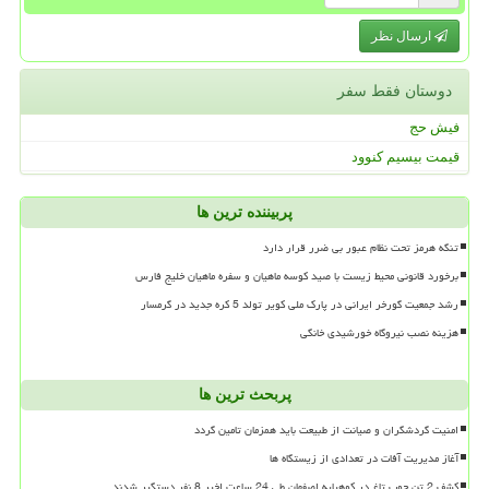
ارسال نظر
دوستان فقط سفر
فیش حج
قیمت بیسیم کنوود
پربیننده ترین ها
تنگه هرمز تحت نظام عبور بی ضرر قرار دارد
برخورد قانونی محیط زیست با صید کوسه ماهیان و سفره ماهیان خلیج فارس
رشد جمعیت گورخر ایرانی در پارک ملی کویر تولد 5 کره جدید در گرمسار
هزینه نصب نیروگاه خورشیدی خانگی
پربحث ترین ها
امنیت گردشگران و صیانت از طبیعت باید همزمان تامین گردد
آغاز مدیریت آفات در تعدادی از زیستگاه ها
کشف 2 تن چوب تاغ در کوهپایه اصفهان طی 24 ساعت اخیر 8 نفر دستگیر شدند