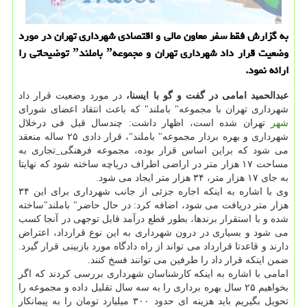
به گزارش فقط سفر معاون مالی و اقتصادی شهرداری تهران در مورد
وضعیت قرار داد شهرداری تهران و مجموعهˮ باملندˮ توضیحاتی را
ارائه نمود.
عبدالحمید امامی در گفت و گو با ایسنا،
در مورد وضعیت قرار داد
شهرداری تهران با مجموعه" باملند" که باعث انتقاد اعضای شورای
شهر
تهران شده است، اظهار داشت: چندسال قبل فی درخلال
شهرداری و بهره بردار مجموعه" باملند"، قرار دادی ۲۵ ساله منعقد
می شود که براین اساس قرار بوده، مجموعه فرهنگی_تجاری به
مساحت ۱۷ هزار متر در اراضی اطراف دریاچه ساخته شود که نهایتا
به جای ۱۷ هزار متر، ۳۴ هزار متر ایجاد می شود.
وی با اشاره به اینکه اجاره جزئی از جانب شهرداری برای این ۳۴
هزار متر دریافت می شود، اضافه کرد: در حال حاضر" باملند"ساخته
شده و با استقرار برندها، بطور قطع درآمد قابل توجهی در آنجا کسب
می شود و بسیاری در درون شهرداری به این نوع قرارداد، اعتراض
دارند و قاعدتا قرارداد می تواند از راه دادگاه مورد بازبینی قرار گیرد.
ضمن اینکه قرار داد را طرفین می توانند فسخ کنند.
امامی با اشاره به اینکه کارشناسان شهرداری بررسی کردند که اگر
بخواهیم ۲۵ سال بهره برداری را به سه سال تقلیل داده و مجموعه را
تحویل بگیریم باید هزینه ای حدود ۳۰۰ میلیارد تومان را به پیمانکار