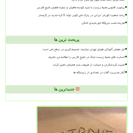
برخورد قانونی محیط زیست با صید کوسه ماهیان و سفره ماهیان خلیج فارس
رشد جمعیت گورخر ایرانی در پارک ملی کویر تولد 5 کره جدید در گرمسار
هزینه نصب نیروگاه خورشیدی خانگی
پربحث ترین ها
حل معضل آلودگی هوای تهران نیازمند تصمیم گیری در سطح ملی است
خسارت های محیط زیست جنگ در خلیج فارس را مطالبه می نماییم
امنیت گردشگران و صیانت از طبیعت باید همزمان تامین گردد
آغاز مدیریت آفات در تعدادی از زیستگاه ها
جدیدترین ها