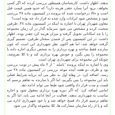
بدهند، اظهار داشت: کارشناسان همینطور بررسی کردند که اگر کسی
بخواهد، برود آنرا بسازد چقدر هزینه دارد؟ که حدود همین قیمت قبل
است و حالا درخواست شده که پرونده در کمیسیون ماده ۳۸ بررسی
شود و مشخص شود ایرادات وارد شده به قرار داد چه بوده است؟
معاون شهردار تهران با اشاره به اینکه در کمیسیون ماده ۳۸، طرفین
صحبت کرده و مشخص می شود سرمایه گذار در آن زمان مجموعه
را با چه امکاناتی تحویل گرفته و میزان هزینه کرد چقدر بوده، اظهار
داشت: در این کمیسیون پس از شنیدن سخنان طرفین، تصمیم گیری
گرفته خواهد شد، اما هم اکنون نظر شهرداری این است که چون
سازنده فقط ساخته و بهره برداری را به شخص دیگری اجاره داده یا
مجموعه را پس بگیرد و خودش بهره برداری کند و یا کلا بفروشد،
چونکه این مجموعه برای شهرداری تهران است.
وی با اشاره به اینکه پرونده "باملند " از ۴ ماه پیش در نوبت بررسی
بود و ظرف دو هفته آینده موعد بررسی در کمیسیون ماده ۳۸ می
رسد، اضافه کرد: در وهله اول به نظر می آید برپایه شرایط فعلی
باید این مجموعه را پس بگیریم، اما اگر با سازنده به تفاهم برسیم که
قیمت و مدت قرار داد واقعی شود طبعا می تواند ادامه دهد.
امامی اضافه کرد: که اگر دوره بهره برداری معقول شود و اجاره
مناسب به شهرداری بدهند، فعالیت در آنجا ادامه می یابد، اما اگر به
تفاهم نرسیم قرار داد فسخ خواهد شد و یا خود شهرداری اداره می
کند و یا از راه سازمان مشارکت ها، کلا مجموعه واگذار می شود.