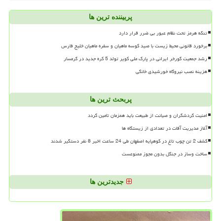
پربیننده ترین ها
تنگه هرمز تحت نظام عبور بی ضرر قرار دارد
برخورد قانونی محیط زیست با صید کوسه ماهیان و سفره ماهیان خلیج فارس
رشد جمعیت گورخر ایرانی در پارک ملی کویر تولد 5 کره جدید در گرمسار
هزینه نصب نیروگاه خورشیدی خانگی
پربحث ترین ها
امنیت گردشگران و صیانت از طبیعت باید همزمان تامین گردد
آغاز مدیریت آفات در تعدادی از زیستگاه ها
کشف 2 تن چوب تاغ در کوهپایه اصفهان طی 24 ساعت اخیر 8 نفر دستگیر شدند
ساخت وساز در جنگل بدون مجوز ممنوعست
جدیدترین ها