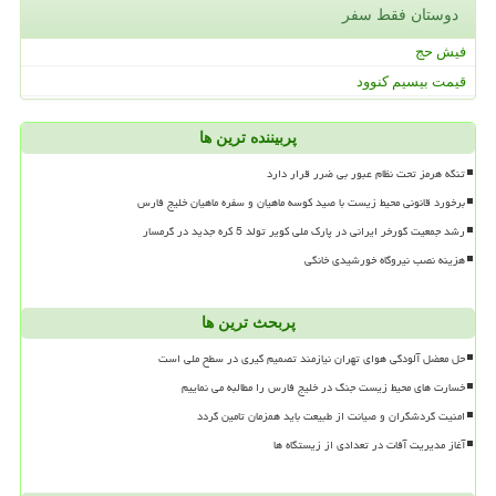
دوستان فقط سفر
فیش حج
قیمت بیسیم کنوود
پربیننده ترین ها
تنگه هرمز تحت نظام عبور بی ضرر قرار دارد
برخورد قانونی محیط زیست با صید کوسه ماهیان و سفره ماهیان خلیج فارس
رشد جمعیت گورخر ایرانی در پارک ملی کویر تولد 5 کره جدید در گرمسار
هزینه نصب نیروگاه خورشیدی خانگی
پربحث ترین ها
حل معضل آلودگی هوای تهران نیازمند تصمیم گیری در سطح ملی است
خسارت های محیط زیست جنگ در خلیج فارس را مطالبه می نماییم
امنیت گردشگران و صیانت از طبیعت باید همزمان تامین گردد
آغاز مدیریت آفات در تعدادی از زیستگاه ها