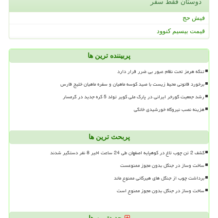
دوستان فقط سفر
فیش حج
قیمت بیسیم کنوود
پربیننده ترین ها
تنگه هرمز تحت نظام عبور بی ضرر قرار دارد
برخورد قانونی محیط زیست با صید کوسه ماهیان و سفره ماهیان خلیج فارس
رشد جمعیت گورخر ایرانی در پارک ملی کویر تولد 5 کره جدید در گرمسار
هزینه نصب نیروگاه خورشیدی خانگی
پربحث ترین ها
کشف 2 تن چوب تاغ در کوهپایه اصفهان طی 24 ساعت اخیر 8 نفر دستگیر شدند
ساخت وساز در جنگل بدون مجوز ممنوعست
برداشت چوب از جنگل های هیرکانی ممنوع ماند
ساخت وساز در جنگل بدون مجوز ممنوع است