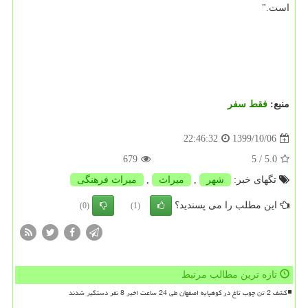
است."
منبع:
فقط سفر
1399/10/06
22:46:32
679
/ 5
5.0
تگهای خبر:
شهر
,
میراث
,
میراث فرهنگی
این مطلب را می پسندید؟
(0)
(1)
تازه ترین مطالب مرتبط
کشف 2 تن چوب تاغ در کوهپایه اصفهان طی 24 ساعت اخیر 8 نفر دستگیر شدند