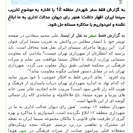
به گزارش فقط سفر شهردار منطقه 12 با اشاره به موضوع تخریب
سینما ایران اظهار داشت: هنور رای دیوان عدالت اداری به ما ابلاغ
نشده و امیدواریم با مذاکره مسئله حل شود.
به گزارش فقط
سفر
به نقل از ایسنا،
علی محمد سعادتی در صفحه
توییتر خود با انتشار مطلبی در واکنش به تخریب سینما ایران عنوان
کرد: "این روزها ماجرای سینمای ایران نقل همه محافل است، باید
پرسید که انتظارتان از شهرداری تهران چیست؟ مادامی که معاونت
سینمایی وزارت ارشاد با انحلال سینما موافقت می نماید و میراث
فرهنگی در محکمه قضایی طبق روال مغلوب می گردد، شهرداری
تهران باید در مقابل دستور قضایی چگونه مقاومت نماید؟"
وی افزود: " بجای آدرس غلط به افکار عمومی، با خود مرور نمایید
که کدام نهاد به اندازه شهرداری تهران درباب پاسداری از فرهنگ و
هویت لاله زار تلاش نمود است؟ مرمت خانه اتحادیه، تئاتر نصر، خانه
های پیرنیا و موزه سینما، باغ علاءالدوله و ساماندی لاله زار شمالی
گوشه ای از این تلاشها است."
شهردار منطقه ۱۲ نوشت: "هنوز رای دیوان عدالت اداری به ما در
شهرداری منطقه ۱۲ ابلاغ نگردیده است، امیدواریم با مذاکره و بهره
گیری از ظرفیت های قانونی با مالکان مجموعه سینما ایران به نقطه
ای مشترک و تفاهمی برد_برد برسیم. چونکه نتیجه رویکردهای
منفعلانه قبلی پیرامون صیانت از میراث فرهنگی در
شهر
هویدا