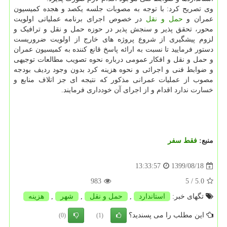
وی تصریح کرد: با توجه به مصوبات جلسه یکصد و هجده کمیسیون
عمران و
حمل و نقل
در خصوص اجرای برنامه عملیاتی اولویت
محور، تحقق پذیر و سنجش پذیر در حوزه حمل و نقل و ترافیک و
لزوم پیشگیری از شروع پروژه های خارج از اولویت ضروریست
دستور فرمایید تا نسبت به ارائه پاسخ قانع کننده به کمیسیون عمران
و حمل و نقل و افکار عمومی درباره نحوه تصویب مطالعات توجیهی
و ضوابط فنی و اجرائی و نحوه هزینه کرد بدون وجود ردیف بودجه
مصوب از عملیات عمرانی مذکور که نتیجه ای جز اتلاف منابع و
خسارت ندارد اقدام و از اجرای آن خودداری فرمایند.
منبع:
فقط سفر
1399/08/18
13:33:57
983
/ 5
5.0
تگهای خبر:
استاندارد
,
حمل و نقل
,
شهر
,
هزینه
این مطلب را می پسندید؟
(0)
(1)